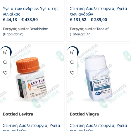
Υγεία των ανδρών
,
Υγεία της
Στυτική Δυσλειτουργία
,
Υγεία
γυναίκας
των ανδρών
€
44,13
–
€
433,50
€
131,52
–
€
289,00
Ενεργός ουσία:
Betahistine
Ενεργός ουσία:
Tadalafil
(Βηταϊστίνη)
(Ταδαλαφίλη)
-27%
-21%
Bottled Levitra
Bottled Viagra
Στυτική Δυσλειτουργία
,
Υγεία
Στυτική Δυσλειτουργία
,
Υγεία
των ανδρών
των ανδρών