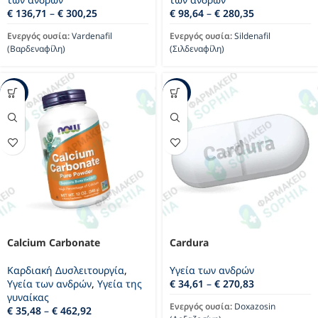
€
136,71
–
€
300,25
€
98,64
–
€
280,35
Ενεργός ουσία:
Vardenafil
Ενεργός ουσία:
Sildenafil
(Βαρδεναφίλη)
(Σιλδεναφίλη)
-40%
-36%
Calcium Carbonate
Cardura
Καρδιακή Δυσλειτουργία
,
Υγεία των ανδρών
Υγεία των ανδρών
,
Υγεία της
€
34,61
–
€
270,83
γυναίκας
Ενεργός ουσία:
Doxazosin
€
35,48
–
€
462,92