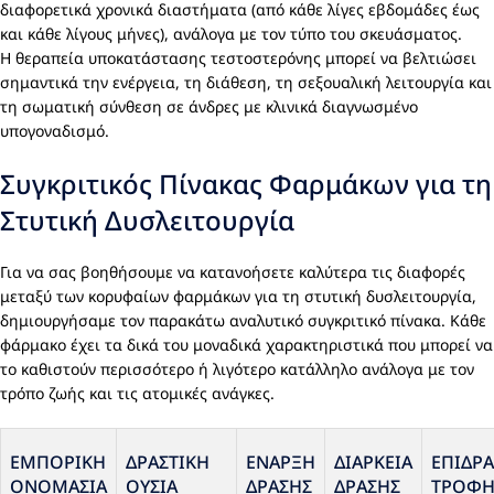
διαφορετικά χρονικά διαστήματα (από κάθε λίγες εβδομάδες έως
και κάθε λίγους μήνες), ανάλογα με τον τύπο του σκευάσματος.
Η θεραπεία υποκατάστασης τεστοστερόνης μπορεί να βελτιώσει
σημαντικά την ενέργεια, τη διάθεση, τη σεξουαλική λειτουργία και
τη σωματική σύνθεση σε άνδρες με κλινικά διαγνωσμένο
υπογοναδισμό.
Συγκριτικός Πίνακας Φαρμάκων για τη
Στυτική Δυσλειτουργία
Για να σας βοηθήσουμε να κατανοήσετε καλύτερα τις διαφορές
μεταξύ των κορυφαίων φαρμάκων για τη στυτική δυσλειτουργία,
δημιουργήσαμε τον παρακάτω αναλυτικό συγκριτικό πίνακα. Κάθε
φάρμακο έχει τα δικά του μοναδικά χαρακτηριστικά που μπορεί να
το καθιστούν περισσότερο ή λιγότερο κατάλληλο ανάλογα με τον
τρόπο ζωής και τις ατομικές ανάγκες.
ΕΜΠΟΡΙΚΉ
ΔΡΑΣΤΙΚΉ
ΈΝΑΡΞΗ
ΔΙΆΡΚΕΙΑ
ΕΠΊΔΡ
ΟΝΟΜΑΣΊΑ
ΟΥΣΊΑ
ΔΡΆΣΗΣ
ΔΡΆΣΗΣ
ΤΡΟΦΉ