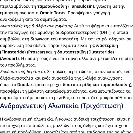
περιλαμβάνουν τη
ταμσουλοσίνη (Tamsulosin)
, γνωστή με την
εμπορική ονομασία
Omnic Tocas
. Προσφέρουν γρήγορη
ανακούφιση από τα συμπτώματα.
Αναστολείς της 5-άλφα αναγωγάσης
: Αυτά τα φάρμακα εμποδίζουν
την παραγωγή της ορμόνης διυδροτεστοστερόνης (DHT), η οποία
συμβάλλει στη διόγκωση του προστάτη. Με τον καιρό, οδηγούν σε
συρρίκνωση του αδένα. Παραδείγματα είναι η
φιναστερίδη
(Finasteride)
(
Proscar
) και η
δουταστερίδη (Dutasteride)
(
Avodart
). Η δράση τους είναι πιο αργή αλλά αντιμετωπίζει τη ρίζα
του προβλήματος.
Συνδυαστική θεραπεία
: Σε πολλές περιπτώσεις, ο συνδυασμός ενός
άλφα-αναστολέα και ενός αναστολέα της 5-άλφα αναγωγάσης,
όπως το
Duodart
(που περιέχει
δουταστερίδη και ταμσουλοσίνη
),
προσφέρει τη μέγιστη αποτελεσματικότητα, αντιμετωπίζοντας τα
συμπτώματα άμεσα και το μέγεθος του προστάτη μακροπρόθεσμα.
Ανδρογενετική Αλωπεκία (Τριχόπτωση)
Η ανδρογενετική αλωπεκία, ή κοινώς ανδρική τριχόπτωση, είναι η
πιο συχνή αιτία απώλειας μαλλιών στους άνδρες και έχει ισχυρή
γενετική προδιάθεση. Προκαλείται από την επίδραση της ορμόνης