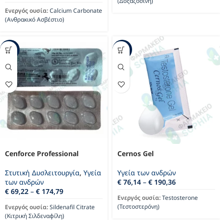
(Δοξαζοσίνη)
Ενεργός ουσία:
Calcium Carbonate
(Ανθρακικό Ασβέστιο)
-24%
-17%
Cenforce Professional
Cernos Gel
Στυτική Δυσλειτουργία
,
Υγεία
Υγεία των ανδρών
των ανδρών
€
76,14
–
€
190,36
€
69,22
–
€
174,79
Ενεργός ουσία:
Testosterone
(Τεστοστερόνη)
Ενεργός ουσία:
Sildenafil Citrate
(Κιτρική Σιλδεναφίλη)