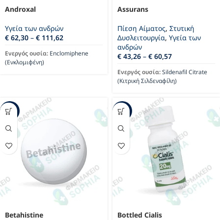
Androxal
Assurans
Υγεία των ανδρών
Πίεση Αίματος
,
Στυτική
€
62,30
–
€
111,62
Δυσλειτουργία
,
Υγεία των
ανδρών
Ενεργός ουσία:
Enclomiphene
€
43,26
–
€
60,57
(Ενκλομιφένη)
Ενεργός ουσία:
Sildenafil Citrate
(Κιτρική Σιλδεναφίλη)
-35%
-27%
Betahistine
Bottled Cialis