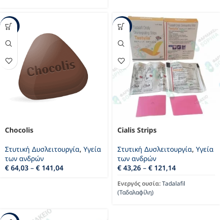
-12%
-44%
Chocolis
Cialis Strips
Στυτική Δυσλειτουργία
,
Υγεία
Στυτική Δυσλειτουργία
,
Υγεία
των ανδρών
των ανδρών
€
64,03
–
€
141,04
€
43,26
–
€
121,14
Ενεργός ουσία:
Tadalafil
(Ταδαλαφίλη)