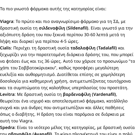
Τα πιο γνωστά φάρμακα αυτής της κατηγορίας είναι:
Viagra
: Το πρώτο και πιο αναγνωρίσιμο φάρμακο για τη ΣΔ, με
δραστική ουσία τη
σιλδεναφίλη (Sildenafil)
. Είναι γνωστό για την
αξιόπιστη δράση του που ξεκινά περίπου 30-60 λεπτά μετά τη
λήψη και διαρκεί για περίπου 4-5 ώρες.
Cialis
: Περιέχει τη δραστική ουσία
ταδαλαφίλη (Tadalafil)
και
ξεχωρίζει για την παρατεταμένη διάρκεια δράσης του, που μπορεί
να φτάσει έως και τις 36 ώρες. Αυτό του χάρισε το προσωνύμιο "το
χάπι του Σαββατοκύριακου", καθώς προσφέρει μεγαλύτερη
ευελιξία και αυθορμητισμό. Διατίθεται επίσης σε χαμηλότερη
δοσολογία για καθημερινή χρήση, αντιμετωπίζοντας ταυτόχρονα
και τα συμπτώματα της καλοήθους υπερπλασίας του προστάτη.
Levitra
: Με δραστική ουσία τη
βαρδεναφίλη (Vardenafil)
,
θεωρείται ένα ισχυρό και αποτελεσματικό φάρμακο, κατάλληλο
συχνά και για άνδρες που αντιμετωπίζουν και άλλες παθήσεις
όπως ο διαβήτης. Η δράση του είναι παρόμοια σε διάρκεια με
αυτή του Viagra.
Spedra
: Είναι το νεότερο μέλος της κατηγορίας, με δραστική ουσία
την
αβαναφίλη (Avanafil)
. Το κύριο πλεονέκτημά του είναι η πολύ