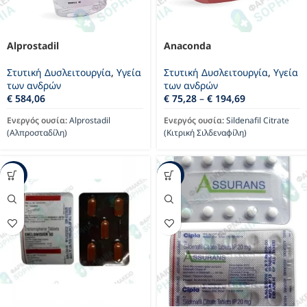
Alprostadil
Anaconda
Στυτική Δυσλειτουργία
,
Υγεία
Στυτική Δυσλειτουργία
,
Υγεία
των ανδρών
των ανδρών
€
584,06
€
75,28
–
€
194,69
Ενεργός ουσία:
Alprostadil
Ενεργός ουσία:
Sildenafil Citrate
(Αλπροσταδίλη)
(Κιτρική Σιλδεναφίλη)
-40%
-30%