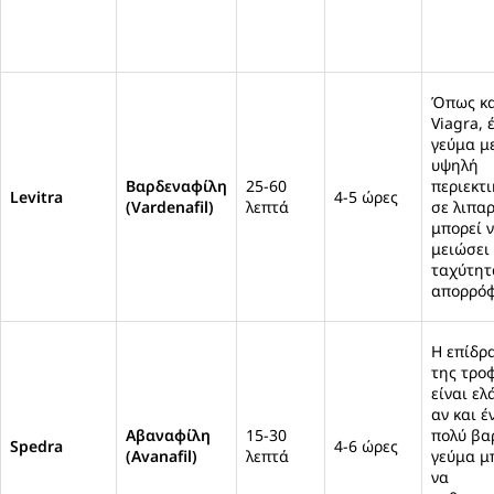
Όπως κα
Viagra, 
γεύμα μ
υψηλή
Βαρδεναφίλη
25-60
περιεκτ
Levitra
4-5 ώρες
(Vardenafil)
λεπτά
σε λιπα
μπορεί 
μειώσει
ταχύτητ
απορρό
Η επίδρ
της τρο
είναι ελ
αν και έ
Αβαναφίλη
15-30
πολύ βα
Spedra
4-6 ώρες
(Avanafil)
λεπτά
γεύμα μ
να