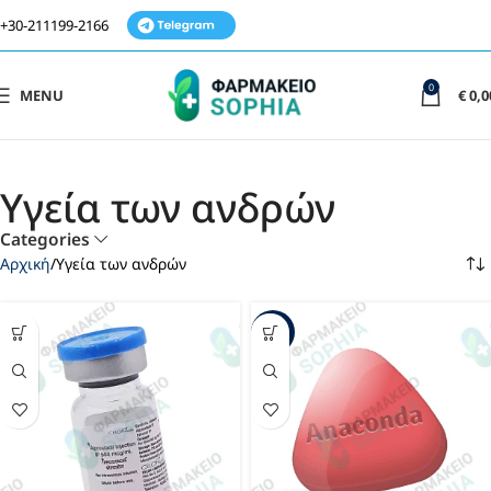
+30-211199-2166
0
MENU
€
0,0
Υγεία των ανδρών
Categories
Αρχική
Υγεία των ανδρών
-22%