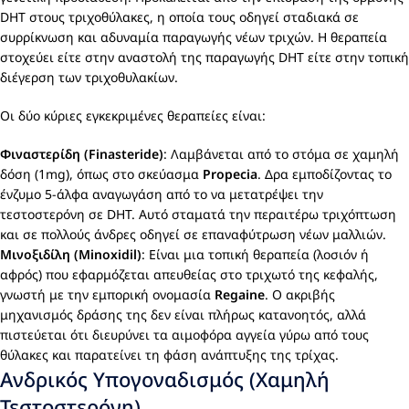
DHT στους τριχοθύλακες, η οποία τους οδηγεί σταδιακά σε
συρρίκνωση και αδυναμία παραγωγής νέων τριχών. Η θεραπεία
στοχεύει είτε στην αναστολή της παραγωγής DHT είτε στην τοπική
διέγερση των τριχοθυλακίων.
Οι δύο κύριες εγκεκριμένες θεραπείες είναι:
Φιναστερίδη (Finasteride)
: Λαμβάνεται από το στόμα σε χαμηλή
δόση (1mg), όπως στο σκεύασμα
Propecia
. Δρα εμποδίζοντας το
ένζυμο 5-άλφα αναγωγάση από το να μετατρέψει την
τεστοστερόνη σε DHT. Αυτό σταματά την περαιτέρω τριχόπτωση
και σε πολλούς άνδρες οδηγεί σε επαναφύτρωση νέων μαλλιών.
Μινοξιδίλη (Minoxidil)
: Είναι μια τοπική θεραπεία (λοσιόν ή
αφρός) που εφαρμόζεται απευθείας στο τριχωτό της κεφαλής,
γνωστή με την εμπορική ονομασία
Regaine
. Ο ακριβής
μηχανισμός δράσης της δεν είναι πλήρως κατανοητός, αλλά
πιστεύεται ότι διευρύνει τα αιμοφόρα αγγεία γύρω από τους
θύλακες και παρατείνει τη φάση ανάπτυξης της τρίχας.
Ανδρικός Υπογοναδισμός (Χαμηλή
Τεστοστερόνη)