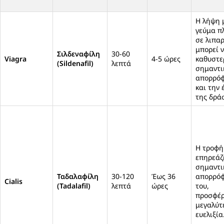
Η λήψη 
γεύμα π
σε λιπα
μπορεί 
Σιλδεναφίλη
30-60
Viagra
4-5 ώρες
καθυστε
(Sildenafil)
λεπτά
σημαντι
απορρό
και την 
της δρά
Η τροφή
επηρεάζ
σημαντι
Ταδαλαφίλη
30-120
Έως 36
απορρό
Cialis
(Tadalafil)
λεπτά
ώρες
του,
προσφέρ
μεγαλύτ
ευελιξία