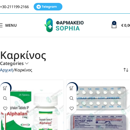
+30-211199-2166
0
MENU
€
0,0
Καρκίνος
Categories
Αρχική
Καρκίνος
-49%
-24%