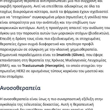
Η στοχευμένη θεραπεία αντιπροσωπεύει μια πιο σύγχρονη και
ακριβή προσέγγιση. Αντί να επιτίθεται αδιακρίτως σε όλα τα
ταχέως διαιρούμενα κύτταρα, αυτά τα φάρμακα έχουν σχεδιαστεί
για να "στοχεύουν" συγκεκριμένα μόρια (πρωτεΐνες ή γονίδια) που
είναι απαραίτητα για την ανάπτυξη και την επιβίωση των
καρκινικών κυττάρων. Αυτή η προσέγγιση απαιτεί την ανάλυση του
όγκου για την παρουσία αυτών των μοριακών στόχων (βιοδεικτών).
Επειδή η δράση τους είναι πιο εξειδικευμένη, οι στοχευμένες
θεραπείες έχουν συχνά διαφορετικό και ηπιότερο προφίλ
παρενεργειών σε σύγκριση με την κλασική χημειοθεραπεία.
Σημαντικά παραδείγματα είναι το
Imatinib (Glivec)
, που έφερε
επανάσταση στη θεραπεία της Χρόνιας Μυελογενούς Λευχαιμίας
(ΧΜΛ), και το
Trastuzumab (Herceptin)
, το οποίο στοχεύει την
πρωτεΐνη HER2 σε ορισμένους τύπους καρκίνου του μαστού και
του στομάχου.
Ανοσοθεραπεία
Η ανοσοθεραπεία είναι ίσως η πιο συναρπαστική εξέλιξη στην
ογκολογία της τελευταίας δεκαετίας. Αυτή η θεραπευτική
στρατηγική δεν επιτίθεται απευθείας στον καρκίνο, αλλά