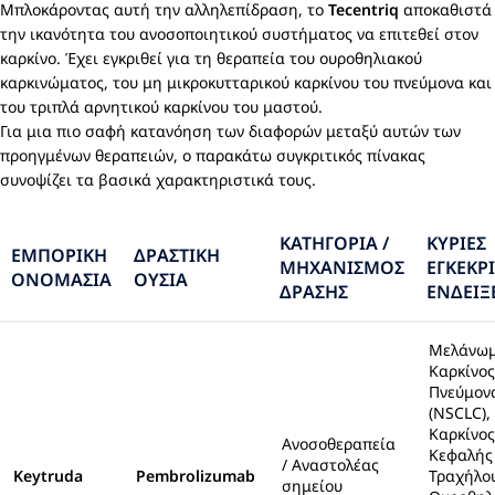
Μπλοκάροντας αυτή την αλληλεπίδραση, το
Tecentriq
αποκαθιστά
την ικανότητα του ανοσοποιητικού συστήματος να επιτεθεί στον
καρκίνο. Έχει εγκριθεί για τη θεραπεία του ουροθηλιακού
καρκινώματος, του μη μικροκυτταρικού καρκίνου του πνεύμονα και
του τριπλά αρνητικού καρκίνου του μαστού.
Για μια πιο σαφή κατανόηση των διαφορών μεταξύ αυτών των
προηγμένων θεραπειών, ο παρακάτω συγκριτικός πίνακας
συνοψίζει τα βασικά χαρακτηριστικά τους.
ΚΑΤΗΓΟΡΊΑ /
ΚΎΡΙΕΣ
ΕΜΠΟΡΙΚΉ
ΔΡΑΣΤΙΚΉ
ΜΗΧΑΝΙΣΜΌΣ
ΕΓΚΕΚΡ
ΟΝΟΜΑΣΊΑ
ΟΥΣΊΑ
ΔΡΆΣΗΣ
ΕΝΔΕΊΞ
Μελάνωμ
Καρκίνος
Πνεύμον
(NSCLC),
Καρκίνος
Ανοσοθεραπεία
Κεφαλής
/ Αναστολέας
Keytruda
Pembrolizumab
Τραχήλο
σημείου