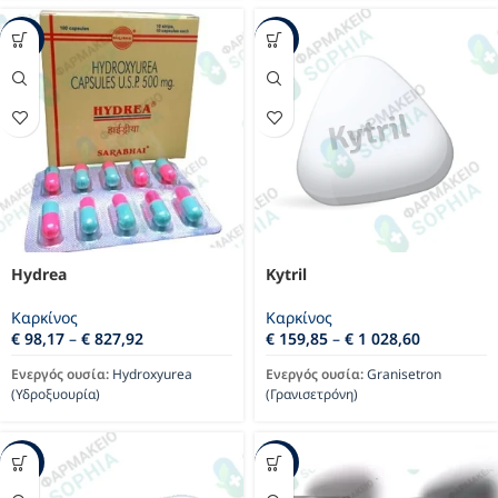
-30%
-35%
Hydrea
Kytril
Καρκίνος
Καρκίνος
€
98,17
–
€
827,92
€
159,85
–
€
1 028,60
Ενεργός ουσία:
Hydroxyurea
Ενεργός ουσία:
Granisetron
(Υδροξυουρία)
(Γρανισετρόνη)
-18%
-44%