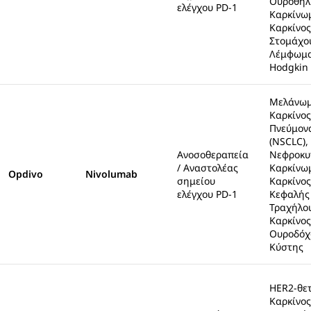
Ουροθηλ
ελέγχου PD-1
Καρκίνω
Καρκίνος
Στομάχο
Λέμφωμ
Hodgkin
Μελάνωμ
Καρκίνος
Πνεύμον
(NSCLC),
Ανοσοθεραπεία
Νεφροκυ
/ Αναστολέας
Καρκίνω
Opdivo
Nivolumab
σημείου
Καρκίνος
ελέγχου PD-1
Κεφαλής
Τραχήλο
Καρκίνος
Ουροδόχ
Κύστης
HER2-θετ
Καρκίνος