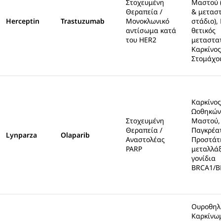
Στοχευμένη
Μαστού 
Θεραπεία /
& μετασ
Herceptin
Trastuzumab
Μονοκλωνικό
στάδιο),
αντίσωμα κατά
θετικός
του HER2
μεταστα
Καρκίνος
Στομάχο
Καρκίνος
Ωοθηκών
Στοχευμένη
Μαστού,
Θεραπεία /
Παγκρέατ
Lynparza
Olaparib
Αναστολέας
Προστάτ
PARP
μεταλλάξ
γονίδια
BRCA1/B
Ουροθηλ
Καρκίνω