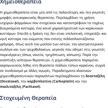
Χημειοθεραπεία
Η χημειοθεραπεία είναι μία από τις παλαιότερες και πιο γνωστές
μορφές αντικαρκινικής θεραπείας. Περιλαμβάνει τη χρήση
ισχυρών φαρμάκων που στοχεύουν και καταστρέφουν τα ταχέως
διαιρούμενα κύτταρα, ένα κοινό χαρακτηριστικό των καρκινικών
κυττάρων. Επειδή η δράση της δεν είναι επιλεκτική, επηρεάζει και
υγιή κύτταρα του σώματος που επίσης πολλαπλασιάζονται
γρήγορα, όπως αυτά του μυελού των οστών, του γαστρεντερικού
σωλήνα και των τριχοθυλακίων, γεγονός που οδηγεί στις γνωστές
παρενέργειες (όπως ναυτία, τριχόπτωση, κόπωση). Παρά την
ανάπτυξη νεότερων θεραπειών, η χημειοθεραπεία παραμένει
ακρογωνιαίος λίθος στη θεραπεία πολλών τύπων καρκίνου, συχνά
σε συνδυασμό με άλλες αγωγές. Παραδείγματα κλασικών
χημειοθεραπευτικών παραγόντων περιλαμβάνουν τη
δοσεταξέλη
(Docetaxel)
, την
καρβοπλατίνη (Carboplatin)
και την
πακλιταξέλη (Paclitaxel)
.
Στοχευμένη Θεραπεία