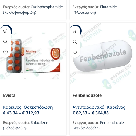
Ενεργός ουσία:
Cyclophosphamide
Ενεργός ουσία:
Flutamide
(Κυκλοφωσφαμίδη)
(Φλουταμίδη)
-40%
-31%
Evista
Fenbendazole
Καρκίνος
,
Οστεοπόρωση
Αντιπαρασιτικά
,
Καρκίνος
€
43,34
–
€
312,93
€
82,53
–
€
364,88
Ενεργός ουσία:
Raloxifene
Ενεργός ουσία:
Fenbendazole
(Ραλοξιφαίνη)
(Φενβενδαζόλη)