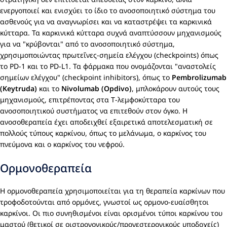
ενεργοποιεί και ενισχύει το ίδιο το ανοσοποιητικό σύστημα του
ασθενούς για να αναγνωρίσει και να καταστρέψει τα καρκινικά
κύτταρα. Τα καρκινικά κύτταρα συχνά αναπτύσσουν μηχανισμούς
για να "κρύβονται" από το ανοσοποιητικό σύστημα,
χρησιμοποιώντας πρωτεΐνες-σημεία ελέγχου (checkpoints) όπως
το PD-1 και το PD-L1. Τα φάρμακα που ονομάζονται "αναστολείς
σημείων ελέγχου" (checkpoint inhibitors), όπως το
Pembrolizumab
(Keytruda)
και το
Nivolumab (Opdivo)
, μπλοκάρουν αυτούς τους
μηχανισμούς, επιτρέποντας στα Τ-λεμφοκύτταρα του
ανοσοποιητικού συστήματος να επιτεθούν στον όγκο. Η
ανοσοθεραπεία έχει αποδειχθεί εξαιρετικά αποτελεσματική σε
πολλούς τύπους καρκίνου, όπως το μελάνωμα, ο καρκίνος του
πνεύμονα και ο καρκίνος του νεφρού.
Ορμονοθεραπεία
Η ορμονοθεραπεία χρησιμοποιείται για τη θεραπεία καρκίνων που
τροφοδοτούνται από ορμόνες, γνωστοί ως ορμονο-ευαίσθητοι
καρκίνοι. Οι πιο συνηθισμένοι είναι ορισμένοι τύποι καρκίνου του
μαστού (θετικοί σε οιστρογονικούς/προγεστερονικούς υποδοχείς)