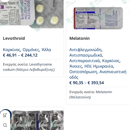
Levothroid
Melatonin
Καρκίνος
,
Oρμόνες
,
Άλλα
Αντιφλεγμονώδη
,
€
46,91
–
€
244,12
Αντισπασμωδικά
,
Αντιπαρασιτικά
,
Καρκίνος
,
Ενεργός ουσία:
Levothyroxine
Άνοιες
,
HIV
,
Ημικρανία
,
sodium (Νάτριο Λεβοθυροξίνης)
Οστεοπόρωση
,
Αναπνευστική
οδός
€
90,35
–
€
393,54
Ενεργός ουσία:
Melatonin
(Μελατονίνη)
-36%