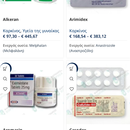
Alkeran
Arimidex
Καρκίνος
,
Υγεία της γυναίκας
Καρκίνος
€
97,30
–
€
445,67
€
168,54
–
€
383,12
Ενεργός ουσία:
Melphalan
Ενεργός ουσία:
Anastrozole
(Μελφαλάνη)
(Αναστροζόλη)
-22%
-20%
Aromasin
Casodex