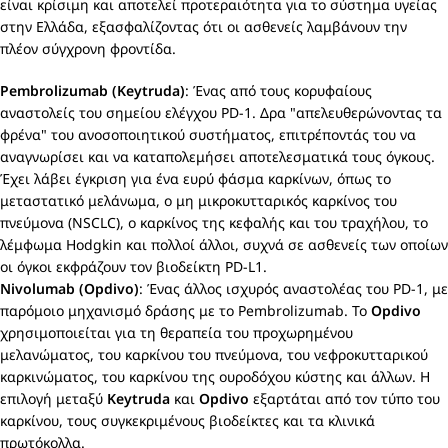
είναι κρίσιμη και αποτελεί προτεραιότητα για το σύστημα υγείας
στην Ελλάδα, εξασφαλίζοντας ότι οι ασθενείς λαμβάνουν την
πλέον σύγχρονη φροντίδα.
Pembrolizumab (Keytruda)
: Ένας από τους κορυφαίους
αναστολείς του σημείου ελέγχου PD-1. Δρα "απελευθερώνοντας τα
φρένα" του ανοσοποιητικού συστήματος, επιτρέποντάς του να
αναγνωρίσει και να καταπολεμήσει αποτελεσματικά τους όγκους.
Έχει λάβει έγκριση για ένα ευρύ φάσμα καρκίνων, όπως το
μεταστατικό μελάνωμα, ο μη μικροκυτταρικός καρκίνος του
πνεύμονα (NSCLC), ο καρκίνος της κεφαλής και του τραχήλου, το
λέμφωμα Hodgkin και πολλοί άλλοι, συχνά σε ασθενείς των οποίων
οι όγκοι εκφράζουν τον βιοδείκτη PD-L1.
Nivolumab (Opdivo)
: Ένας άλλος ισχυρός αναστολέας του PD-1, με
παρόμοιο μηχανισμό δράσης με το Pembrolizumab. Το
Opdivo
χρησιμοποιείται για τη θεραπεία του προχωρημένου
μελανώματος, του καρκίνου του πνεύμονα, του νεφροκυτταρικού
καρκινώματος, του καρκίνου της ουροδόχου κύστης και άλλων. Η
επιλογή μεταξύ
Keytruda
και
Opdivo
εξαρτάται από τον τύπο του
καρκίνου, τους συγκεκριμένους βιοδείκτες και τα κλινικά
πρωτόκολλα.