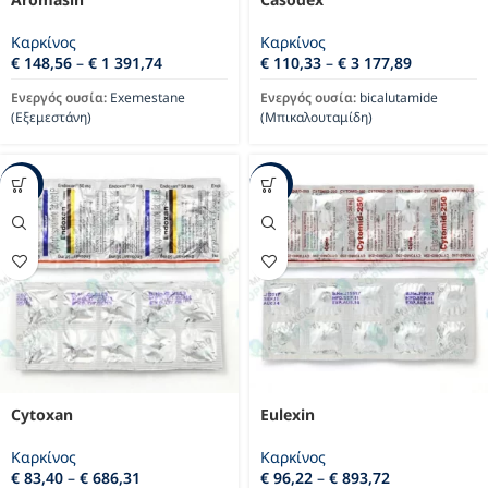
Καρκίνος
Καρκίνος
€
148,56
–
€
1 391,74
€
110,33
–
€
3 177,89
Ενεργός ουσία:
Exemestane
Ενεργός ουσία:
bicalutamide
(Εξεμεστάνη)
(Μπικαλουταμίδη)
-31%
-23%
Cytoxan
Eulexin
Καρκίνος
Καρκίνος
€
83,40
–
€
686,31
€
96,22
–
€
893,72