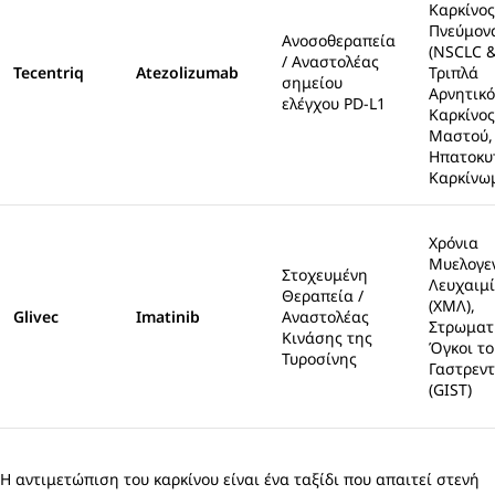
Καρκίνος
Πνεύμον
Ανοσοθεραπεία
(NSCLC &
/ Αναστολέας
Tecentriq
Atezolizumab
Τριπλά
σημείου
Αρνητικό
ελέγχου PD-L1
Καρκίνος
Μαστού,
Ηπατοκυ
Καρκίνω
Χρόνια
Μυελογε
Στοχευμένη
Λευχαιμ
Θεραπεία /
(ΧΜΛ),
Glivec
Imatinib
Αναστολέας
Στρωματ
Κινάσης της
Όγκοι το
Τυροσίνης
Γαστρεντ
(GIST)
Η αντιμετώπιση του καρκίνου είναι ένα ταξίδι που απαιτεί στενή