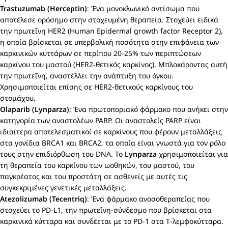
Trastuzumab (Herceptin)
: Ένα μονοκλωνικό αντίσωμα που
αποτέλεσε ορόσημο στην στοχευμένη θεραπεία. Στοχεύει ειδικά
την πρωτεΐνη HER2 (Human Epidermal growth factor Receptor 2),
η οποία βρίσκεται σε υπερβολική ποσότητα στην επιφάνεια των
καρκινικών κυττάρων σε περίπου 20-25% των περιπτώσεων
καρκίνου του μαστού (HER2-θετικός καρκίνος). Μπλοκάροντας αυτή
την πρωτεΐνη, αναστέλλει την ανάπτυξη του όγκου.
Χρησιμοποιείται επίσης σε HER2-θετικούς καρκίνους του
στομάχου.
Olaparib (Lynparza)
: Ένα πρωτοποριακό φάρμακο που ανήκει στην
κατηγορία των αναστολέων PARP. Οι αναστολείς PARP είναι
ιδιαίτερα αποτελεσματικοί σε καρκίνους που φέρουν μεταλλάξεις
στα γονίδια BRCA1 και BRCA2, τα οποία είναι γνωστά για τον ρόλο
τους στην επιδιόρθωση του DNA. Το
Lynparza
χρησιμοποιείται για
τη θεραπεία του καρκίνου των ωοθηκών, του μαστού, του
παγκρέατος και του προστάτη σε ασθενείς με αυτές τις
συγκεκριμένες γενετικές μεταλλάξεις.
Atezolizumab (Tecentriq)
: Ένα φάρμακο ανοσοθεραπείας που
στοχεύει το PD-L1, την πρωτεΐνη-σύνδεσμο που βρίσκεται στα
καρκινικά κύτταρα και συνδέεται με το PD-1 στα Τ-λεμφοκύτταρα.