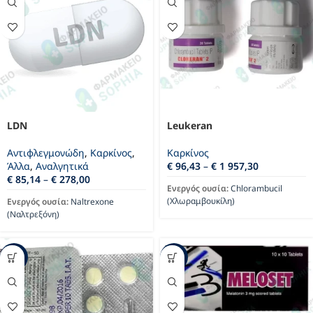
LDN
Leukeran
Αντιφλεγμονώδη
,
Καρκίνος
,
Καρκίνος
Άλλα
,
Αναλγητικά
€
96,43
–
€
1 957,30
€
85,14
–
€
278,00
Ενεργός ουσία:
Chlorambucil
(Χλωραμβουκίλη)
Ενεργός ουσία:
Naltrexone
(Ναλτρεξόνη)
-38%
-27%