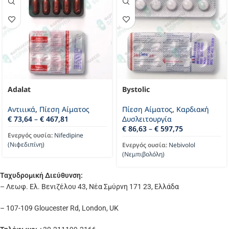
Adalat
Bystolic
Αντιιικά
,
Πίεση Αίματος
Πίεση Αίματος
,
Καρδιακή
€
73,64
–
€
467,81
Δυσλειτουργία
€
86,63
–
€
597,75
Ενεργός ουσία:
Nifedipine
(Νιφεδιπίνη)
Ενεργός ουσία:
Nebivolol
(Νεμπιβολόλη)
Ταχυδρομική Διεύθυνση:
– Λεωφ. Ελ. Βενιζέλου 43, Νέα Σμύρνη 171 23, Ελλάδα
– 107-109 Gloucester Rd, London, UK