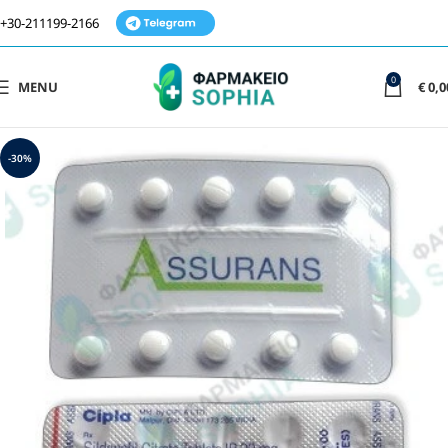
+30-211199-2166
0
MENU
€
0,0
-30%