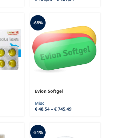
-68%
Evion Softgel
Misc
€
48,54
–
€
745,49
-51%