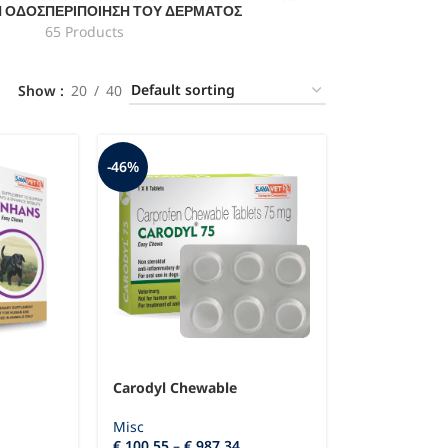
Ή ΟΔΌΣ
ΠΕΡΙΠΟΊΗΣΗ ΤΟΥ ΔΈΡΜΑΤΟΣ
65 Products
Show
20
40
-46%
Carodyl Chewable
Misc
€
100,55
–
€
987,34