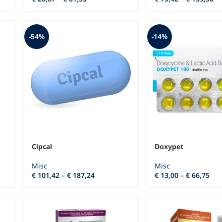
-54%
-14%
Cipcal
Doxypet
Misc
Misc
€
101,42
–
€
187,24
€
13,00
–
€
66,75