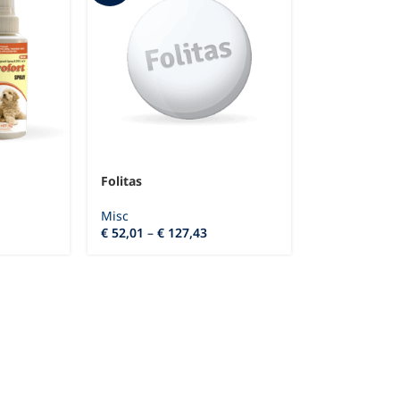
Folitas
Misc
€
52,01
–
€
127,43