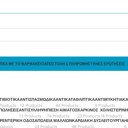
ΤΙΚΆ ΜΕ ΤΟ ΦΑΡΜΑΚΕΊΟ
ΑΠΟΣΤΟΛΉ & ΠΛΗΡΩΜΉ
ΣΥΧΝΈΣ ΕΡΩΤΉΣΕΙΣ
ΤΙΒΙΟΤΙΚΆ
ΑΝΤΙΣΠΑΣΜΩΔΙΚΆ
ΑΝΤΙΚΑΤΑΘΛΙΠΤΙΚΆ
ΑΝΤΙΜΥΚΗΤΙΑΚ
Products
12 Products
44 Products
9 Products
 ΠΩΛΉΣΕΙΣ
ΑΝΤΙΣΎΛΛΗΨΗ
ΠΊΕΣΗ ΑΊΜΑΤΟΣ
ΚΑΡΚΊΝΟΣ
ΧΟΛΗΣΤΕΡΊΝΗ
13 Products
74 Products
23 Products
18 Products
ΤΡΕΝΤΕΡΙΚΉ ΟΔΌΣ
ΑΠΏΛΕΙΑ ΜΑΛΛΙΏΝ
ΚΑΡΔΙΑΚΉ ΔΥΣΛΕΙΤΟΥΡΓΊΑ
Η
roducts
24 Products
48 Products
6