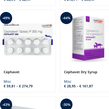
-49%
-44%
Cephavet
Cephavet Dry Syrup
Misc
Misc
€
59,81
–
€
274,79
€
28,95
–
€
161,87
-43%
-30%