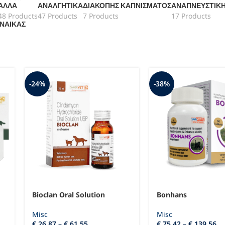
ΆΛΛΑ
ΑΝΑΛΓΗΤΙΚΆ
ΔΙΑΚΟΠΉΣ ΚΑΠΝΊΣΜΑΤΟΣ
ΑΝΑΠΝΕΥΣΤΙΚ
48 Products
47 Products
7 Products
17 Products
ΥΝΑΊΚΑΣ
-24%
-38%
Bioclan Oral Solution
Bonhans
Misc
Misc
€
26,87
–
€
61,55
€
75,42
–
€
139,56