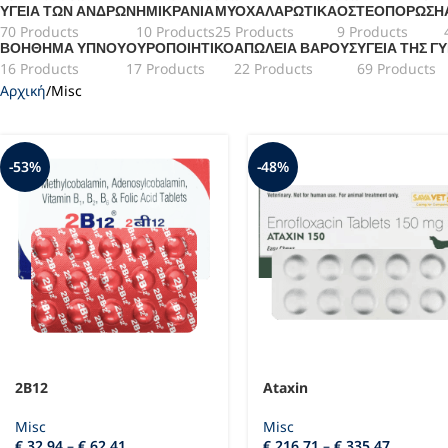
ΥΓΕΊΑ ΤΩΝ ΑΝΔΡΏΝ
ΗΜΙΚΡΑΝΊΑ
ΜΥΟΧΑΛΑΡΩΤΙΚΆ
ΟΣΤΕΟΠΌΡΩΣΗ
70 Products
10 Products
25 Products
9 Products
ΒΟΉΘΗΜΑ ΎΠΝΟΥ
ΟΥΡΟΠΟΙΗΤΙΚΌ
ΑΠΏΛΕΙΑ ΒΆΡΟΥΣ
ΥΓΕΊΑ ΤΗΣ Γ
16 Products
17 Products
22 Products
69 Products
Αρχική
Misc
-53%
-48%
2B12
Ataxin
Misc
Misc
€
32,94
–
€
62,41
€
216,71
–
€
335,47