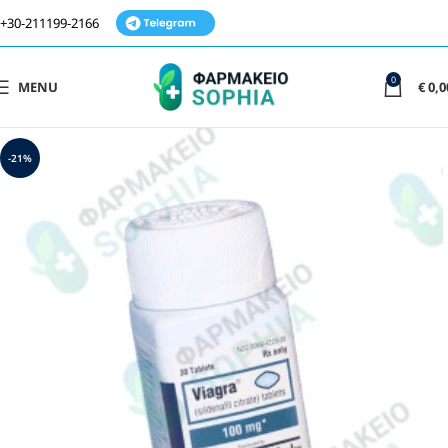
+30-211199-2166
0
MENU
€
0,0
-21%