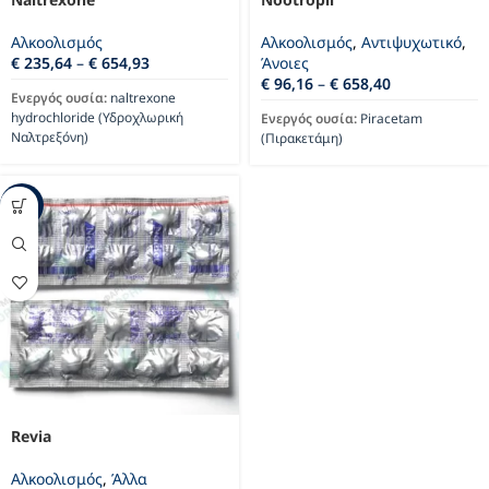
Αλκοολισμός
Αλκοολισμός
,
Αντιψυχωτικό
,
€
235,64
–
€
654,93
Άνοιες
€
96,16
–
€
658,40
Ενεργός ουσία:
naltrexone
hydrochloride (Υδροχλωρική
Ενεργός ουσία:
Piracetam
Ναλτρεξόνη)
(Πιρακετάμη)
-41%
Revia
Αλκοολισμός
,
Άλλα