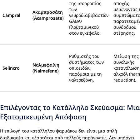
της ισορροπίας
αποχής
των
μειώνοντας 
Ακαμπροσάτη
Campral
νευροδιαβιβαστών
συμπτώματα
(Acamprosate)
GABA/
παρατεταμέ
Γλουταμινικού
συνδρόμου
στον εγκέφαλο.
στέρησης.
Ρυθμιστής του
Μείωση της
συστήματος των
συνολικής
Ναλμεφαίνη
Selincro
οπιοειδών,
κατανάλωση
(Nalmefene)
παρόμοια με τη
αλκοόλ (har
ναλτρεξόνη.
reduction).
Επιλέγοντας το Κατάλληλο Σκεύασμα: Μια
Εξατομικευμένη Απόφαση
Η επιλογή του κατάλληλου φαρμάκου δεν είναι μια απλή
διαδικασία και εξαρτάται από πολλούς παράγοντες. Δεν υπάρχει