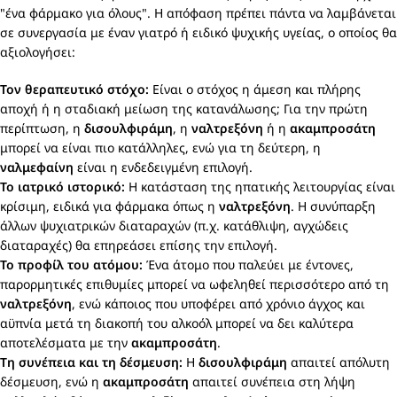
"ένα φάρμακο για όλους". Η απόφαση πρέπει πάντα να λαμβάνεται
σε συνεργασία με έναν γιατρό ή ειδικό ψυχικής υγείας, ο οποίος θα
αξιολογήσει:
Τον θεραπευτικό στόχο:
Είναι ο στόχος η άμεση και πλήρης
αποχή ή η σταδιακή μείωση της κατανάλωσης; Για την πρώτη
περίπτωση, η
δισουλφιράμη
, η
ναλτρεξόνη
ή η
ακαμπροσάτη
μπορεί να είναι πιο κατάλληλες, ενώ για τη δεύτερη, η
ναλμεφαίνη
είναι η ενδεδειγμένη επιλογή.
Το ιατρικό ιστορικό:
Η κατάσταση της ηπατικής λειτουργίας είναι
κρίσιμη, ειδικά για φάρμακα όπως η
ναλτρεξόνη
. Η συνύπαρξη
άλλων ψυχιατρικών διαταραχών (π.χ. κατάθλιψη, αγχώδεις
διαταραχές) θα επηρεάσει επίσης την επιλογή.
Το προφίλ του ατόμου:
Ένα άτομο που παλεύει με έντονες,
παρορμητικές επιθυμίες μπορεί να ωφεληθεί περισσότερο από τη
ναλτρεξόνη
, ενώ κάποιος που υποφέρει από χρόνιο άγχος και
αϋπνία μετά τη διακοπή του αλκοόλ μπορεί να δει καλύτερα
αποτελέσματα με την
ακαμπροσάτη
.
Τη συνέπεια και τη δέσμευση:
Η
δισουλφιράμη
απαιτεί απόλυτη
δέσμευση, ενώ η
ακαμπροσάτη
απαιτεί συνέπεια στη λήψη