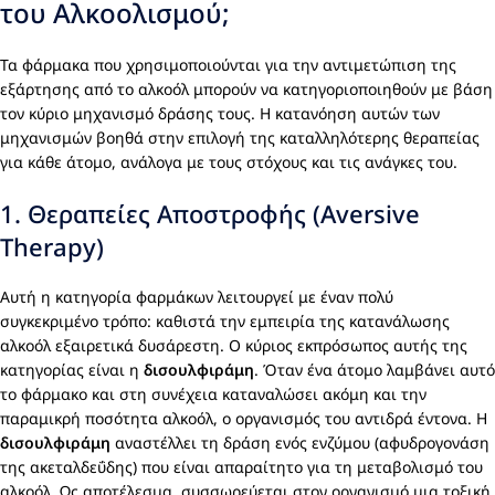
του Αλκοολισμού;
Τα φάρμακα που χρησιμοποιούνται για την αντιμετώπιση της
εξάρτησης από το αλκοόλ μπορούν να κατηγοριοποιηθούν με βάση
τον κύριο μηχανισμό δράσης τους. Η κατανόηση αυτών των
μηχανισμών βοηθά στην επιλογή της καταλληλότερης θεραπείας
για κάθε άτομο, ανάλογα με τους στόχους και τις ανάγκες του.
1. Θεραπείες Αποστροφής (Aversive
Therapy)
Αυτή η κατηγορία φαρμάκων λειτουργεί με έναν πολύ
συγκεκριμένο τρόπο: καθιστά την εμπειρία της κατανάλωσης
αλκοόλ εξαιρετικά δυσάρεστη. Ο κύριος εκπρόσωπος αυτής της
κατηγορίας είναι η
δισουλφιράμη
. Όταν ένα άτομο λαμβάνει αυτό
το φάρμακο και στη συνέχεια καταναλώσει ακόμη και την
παραμικρή ποσότητα αλκοόλ, ο οργανισμός του αντιδρά έντονα. Η
δισουλφιράμη
αναστέλλει τη δράση ενός ενζύμου (αφυδρογονάση
της ακεταλδεΰδης) που είναι απαραίτητο για τη μεταβολισμό του
αλκοόλ. Ως αποτέλεσμα, συσσωρεύεται στον οργανισμό μια τοξική