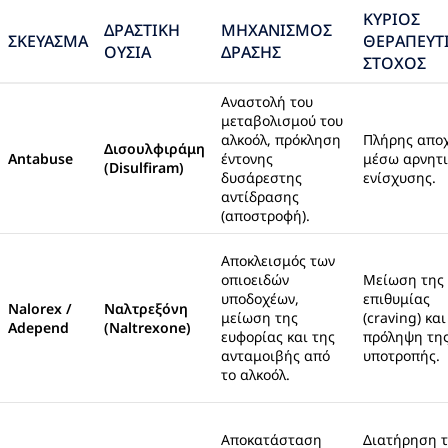
ΚΎΡΙΟΣ
ΔΡΑΣΤΙΚΉ
ΜΗΧΑΝΙΣΜΌΣ
ΣΚΕΎΑΣΜΑ
ΘΕΡΑΠΕΥΤ
ΟΥΣΊΑ
ΔΡΆΣΗΣ
ΣΤΌΧΟΣ
Αναστολή του
μεταβολισμού του
αλκοόλ, πρόκληση
Πλήρης απο
Δισουλφιράμη
Antabuse
έντονης
μέσω αρνητι
(Disulfiram)
δυσάρεστης
ενίσχυσης.
αντίδρασης
(αποστροφή).
Αποκλεισμός των
οπιοειδών
Μείωση της
υποδοχέων,
επιθυμίας
Nalorex /
Ναλτρεξόνη
μείωση της
(craving) και
Adepend
(Naltrexone)
ευφορίας και της
πρόληψη τη
ανταμοιβής από
υποτροπής.
το αλκοόλ.
Αποκατάσταση
Διατήρηση 