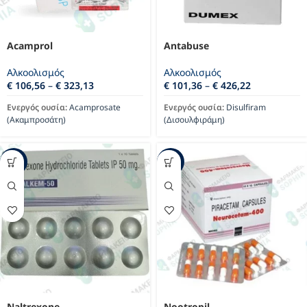
Acamprol
Antabuse
Αλκοολισμός
Αλκοολισμός
€
106,56
–
€
323,13
€
101,36
–
€
426,22
Ενεργός ουσία:
Acamprosate
Ενεργός ουσία:
Disulfiram
(Ακαμπροσάτη)
(Δισουλφιράμη)
-7%
-11%
Naltrexone
Nootropil