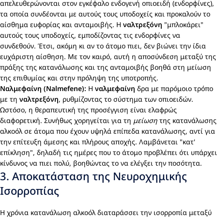
απελευθερώνονται στον εγκέφαλο ενδογενή οπιοειδή (ενδορφίνες),
τα οποία συνδέονται με αυτούς τους υποδοχείς και προκαλούν το
αίσθημα ευφορίας και ανταμοιβής. Η
ναλτρεξόνη
"μπλοκάρει"
αυτούς τους υποδοχείς, εμποδίζοντας τις ενδορφίνες να
συνδεθούν. Έτσι, ακόμη κι αν το άτομο πιει, δεν βιώνει την ίδια
ευχάριστη αίσθηση. Με τον καιρό, αυτή η αποσύνδεση μεταξύ της
πράξης της κατανάλωσης και της ανταμοιβής βοηθά στη μείωση
της επιθυμίας και στην πρόληψη της υποτροπής.
Ναλμεφαίνη (Nalmefene):
Η
ναλμεφαίνη
δρα με παρόμοιο τρόπο
με τη
ναλτρεξόνη
, ρυθμίζοντας το σύστημα των οπιοειδών.
Ωστόσο, η θεραπευτική της προσέγγιση είναι ελαφρώς
διαφορετική. Συνήθως χορηγείται για τη
μείωση
της κατανάλωσης
αλκοόλ σε άτομα που έχουν υψηλά επίπεδα κατανάλωσης, αντί για
την επίτευξη άμεσης και πλήρους αποχής. Λαμβάνεται "κατ'
επίκληση", δηλαδή τις ημέρες που το άτομο προβλέπει ότι υπάρχει
κίνδυνος να πιει πολύ, βοηθώντας το να ελέγξει την ποσότητα.
3. Αποκατάσταση της Νευροχημικής
Ισορροπίας
Η χρόνια κατανάλωση αλκοόλ διαταράσσει την ισορροπία μεταξύ