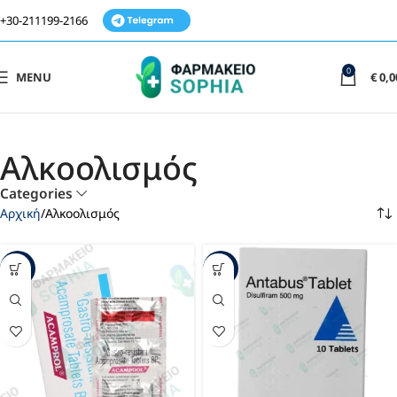
+30-211199-2166
0
MENU
€
0,0
Αλκοολισμός
Categories
Αρχική
Αλκοολισμός
-49%
-30%