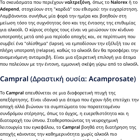
Τα σκευάσματα που περιέχουν
ναλτρεξόνη
, όπως το
Nalorex
ή το
Adepend
, στοχεύουν στη "καρδιά" του εθισμού: την ευχαρίστηση.
Λαμβάνονται συνήθως μία φορά την ημέρα και βοηθούν στη
μείωση τόσο της συχνότητας όσο και της έντασης της επιθυμίας
για αλκοόλ. Ο κύριος στόχος τους είναι να μειώσουν τον κίνδυνο
υποτροπής μετά από μια περίοδο αποχής και, σε περίπτωση που
συμβεί ένα "ολίσθημα" (lapse), να εμποδίσουν την εξέλιξή του σε
πλήρη υποτροπή (relapse), καθώς το αλκοόλ δεν θα προσφέρει την
αναμενόμενη ανταμοιβή. Είναι μια εξαιρετική επιλογή για άτομα
που παλεύουν με την έντονη, εμμονική σκέψη γύρω από το αλκοόλ.
Campral
(Δραστική ουσία:
Acamprosate
)
Το
Campral
απευθύνεται σε μια διαφορετική πτυχή της
απεξάρτησης. Είναι ιδανικό για άτομα που έχουν ήδη επιτύχει την
αποχή αλλά βιώνουν τα συμπτώματα του παρατεταμένου
συνδρόμου στέρησης, όπως το άγχος, η ευερεθιστότητα και η
διαταραχή του ύπνου. Σταθεροποιώντας τη νευροχημική
λειτουργία του εγκεφάλου, το
Campral
βοηθά στη διατήρηση της
αποχής κάνοντας την καθημερινότητα χωρίς αλκοόλ πιο