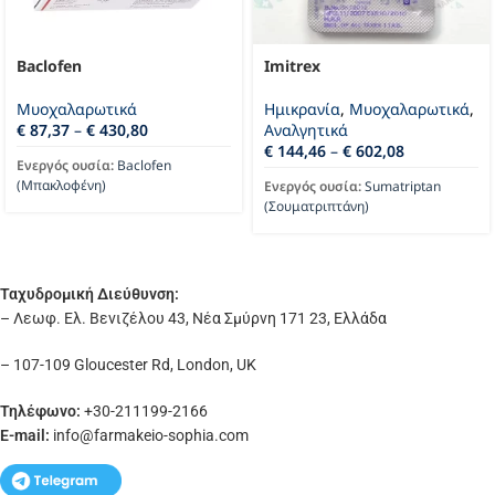
Baclofen
Imitrex
Μυοχαλαρωτικά
Ημικρανία
,
Μυοχαλαρωτικά
,
€
87,37
–
€
430,80
Αναλγητικά
€
144,46
–
€
602,08
Ενεργός ουσία:
Baclofen
(Μπακλοφένη)
Ενεργός ουσία:
Sumatriptan
(Σουματριπτάνη)
Ταχυδρομική Διεύθυνση:
– Λεωφ. Ελ. Βενιζέλου 43, Νέα Σμύρνη 171 23, Ελλάδα
– 107-109 Gloucester Rd, London, UK
Τηλέφωνο:
+30-211199-2166
E-mail:
info
@farmakeio-sophia.com