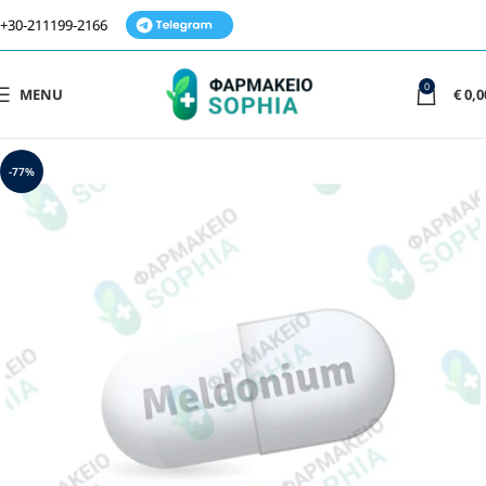
+30-211199-2166
0
MENU
€
0,0
-77%