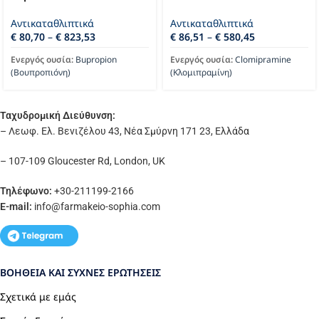
Αντικαταθλιπτικά
Αντικαταθλιπτικά
€
80,70
–
€
823,53
€
86,51
–
€
580,45
Ενεργός ουσία:
Bupropion
Ενεργός ουσία:
Clomipramine
(Βουπροπιόνη)
(Κλομιπραμίνη)
Ταχυδρομική Διεύθυνση:
– Λεωφ. Ελ. Βενιζέλου 43, Νέα Σμύρνη 171 23, Ελλάδα
– 107-109 Gloucester Rd, London, UK
Τηλέφωνο:
+30-211199-2166
E-mail:
info
@farmakeio-sophia.com
ΒΟΉΘΕΙΑ ΚΑΙ ΣΥΧΝΈΣ ΕΡΩΤΉΣΕΙΣ
Σχετικά με εμάς