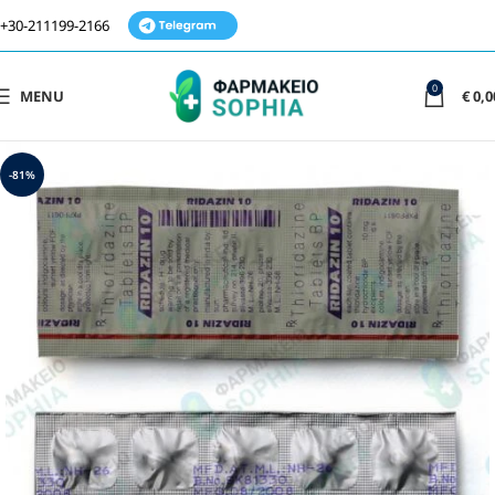
+30-211199-2166
0
MENU
€
0,0
-81%