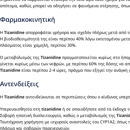
απότομα, καθώς μπορεί να οδηγήσει σε φαινόμενα στέρησης, όπως
Φαρμακοκινητική
Η
Tizanidine
απορροφάται γρήγορα και σχεδόν πλήρως μετά από το
Η βιοδιαθεσιμότητά της είναι περίπου 40% λόγω εκτεταμένου μετα
πλάσματος είναι χαμηλή, περίπου 30%.
Ο μεταβολισμός της
Tizanidine
πραγματοποιείται κυρίως στο ήπαρ 
γίνεται κυρίως μέσω των νεφρών, με περίπου 60% της δόσης να απ
Tizanidine
είναι περίπου 2-4 ώρες, πράγμα που εξηγεί την ανάγκη
Αντενδείξεις
Η
Tizanidine
αντενδείκνυται σε περιπτώσεις όπου ο κίνδυνος υπερτ
Υπερευαισθησία στη
tizanidine
ή σε οποιοδήποτε από τα έκδοχα 
Σοβαρή ηπατική δυσλειτουργία, καθώς ο μεταβολισμός της
Tizani
Ταυτόχρονη χορήγηση με ισχυρούς αναστολείς του CYP1A2, όπως 
πλάσμα και σοβαρών παρενεργειών.