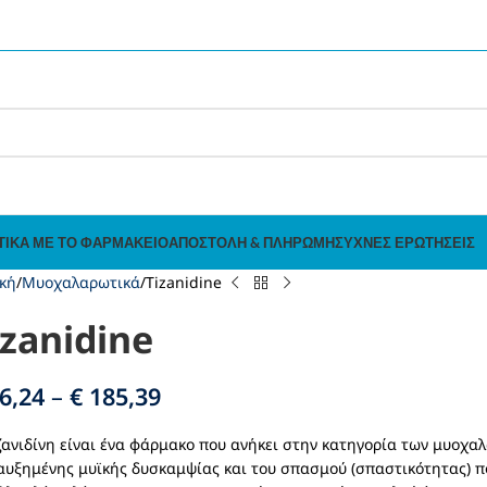
ΤΙΚΆ ΜΕ ΤΟ ΦΑΡΜΑΚΕΊΟ
ΑΠΟΣΤΟΛΉ & ΠΛΗΡΩΜΉ
ΣΥΧΝΈΣ ΕΡΩΤΉΣΕΙΣ
κή
Μυοχαλαρωτικά
Tizanidine
izanidine
6,24
–
€
185,39
ζανιδίνη είναι ένα φάρμακο που ανήκει στην κατηγορία των μυοχα
αυξημένης μυϊκής δυσκαμψίας και του σπασμού (σπαστικότητας) πο