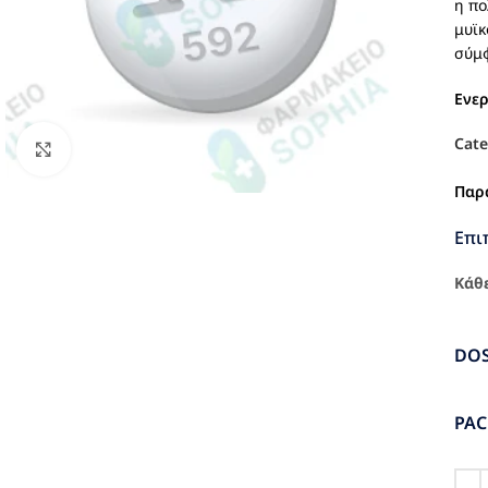
η πο
μυϊκ
σύμφ
Ενε
Cate
Click to enlarge
Παρ
Επι
Κάθε
DO
PA