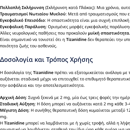
Πολλαπλή Σκλήρυνση
(Σκλήρυνση κατά Πλάκας): Μια χρόνια, αυτ
Τραυματισμοί Νωτιαίου Μυελού
: Μετά από τραυματισμούς που ε
Εγκεφαλικό Επεισόδιο
: Η σπαστικότητα είναι μια συχνή επιπλοκή
Εγκεφαλική Παράλυση
: Ορισμένες μορφές εγκεφαλικής παράλυση
Άλλες νευρολογικές παθήσεις που προκαλούν
μυϊκή σπαστικότητα
Είναι σημαντικό να τονιστεί ότι η
Tizanidine
δεν θεραπεύει την υπ
ποιότητα ζωής του ασθενούς.
Δοσολογία και Τρόπος Χρήσης
Η δοσολογία της
Tizanidine
πρέπει να εξατομικεύεται ανάλογα με 
αυξάνεται σταδιακά μέχρι να επιτευχθεί το επιθυμητό θεραπευτικό
την ασφάλεια και την αποτελεσματικότητα.
Αρχική Δόση
: Συχνά ξεκινά με 2 mg, μία έως τρεις φορές την ημέρ
Σταδιακή Αύξηση
: Η δόση μπορεί να αυξάνεται κατά 2 mg κάθε 3-
Μέγιστη Δόση
: Η συνήθης θεραπευτική δόση κυμαίνεται μεταξύ 12
mg.
Η
Tizanidine
μπορεί να λαμβάνεται με ή χωρίς τροφή, αλλά η λήψη
σημαντικό να λαμβάνεται σταθερά την ίδια ώρα κάθε ημέρα για να