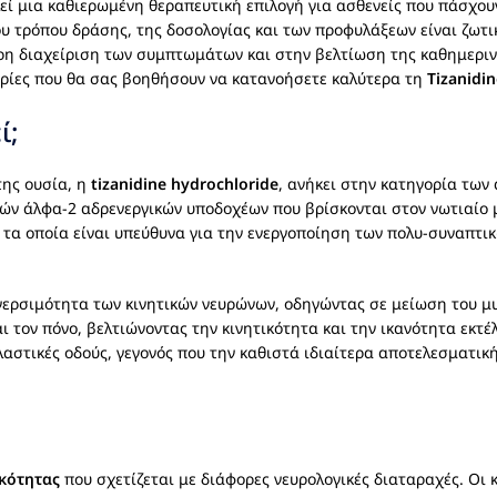
εί μια καθιερωμένη θεραπευτική επιλογή για ασθενείς που πάσχο
υ τρόπου δράσης, της δοσολογίας και των προφυλάξεων είναι ζωτι
ρη διαχείριση των συμπτωμάτων και στην βελτίωση της καθημερι
ορίες που θα σας βοηθήσουν να κατανοήσετε καλύτερα τη
Tizanidin
ί;
της ουσία, η
tizanidine hydrochloride
, ανήκει στην κατηγορία των
ών άλφα-2 αδρενεργικών υποδοχέων που βρίσκονται στον νωτιαίο μ
 τα οποία είναι υπεύθυνα για την ενεργοποίηση των πολυ-συναπτι
γερσιμότητα των κινητικών νευρώνων, οδηγώντας σε μείωση του μυ
 τον πόνο, βελτιώνοντας την κινητικότητα και την ικανότητα εκ
ακλαστικές οδούς, γεγονός που την καθιστά ιδιαίτερα αποτελεσματι
κότητας
που σχετίζεται με διάφορες νευρολογικές διαταραχές. Οι κ