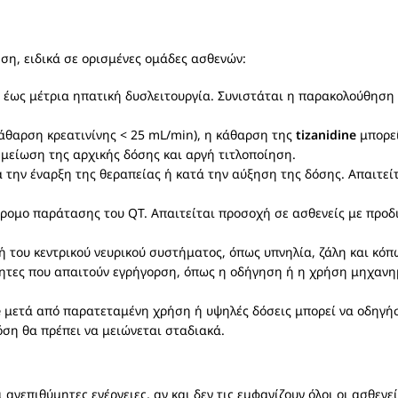
ση, ειδικά σε ορισμένες ομάδες ασθενών:
α έως μέτρια ηπατική δυσλειτουργία. Συνιστάται η παρακολούθηση 
(κάθαρση κρεατινίνης < 25 mL/min), η κάθαρση της
tizanidine
μπορεί
 μείωση της αρχικής δόσης και αργή τιτλοποίηση.
 την έναρξη της θεραπείας ή κατά την αύξηση της δόσης. Απαιτεί
νδρομο παράτασης του QT. Απαιτείται προσοχή σε ασθενείς με προδ
 του κεντρικού νευρικού συστήματος, όπως υπνηλία, ζάλη και κόπ
ότητες που απαιτούν εγρήγορση, όπως η οδήγηση ή η χρήση μηχαν
e
μετά από παρατεταμένη χρήση ή υψηλές δόσεις μπορεί να οδηγ
όση θα πρέπει να μειώνεται σταδιακά.
ανεπιθύμητες ενέργειες, αν και δεν τις εμφανίζουν όλοι οι ασθενε