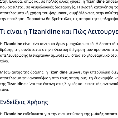
Στην Ελλάδα, όπως και σε πολλές άλλες χώρες, η
Tizanidine
αποτελ
που οφείλεται σε νευρολογικές διαταραχές. Η σωστή κατανόηση το
αποτελεσματική χρήση του φαρμάκου, συμβάλλοντας στην καλύτε
την πρόκληση. Παρακάτω θα βρείτε όλες τις απαραίτητες πληροφ
Τι είναι η
Tizanidine
και Πώς Λειτουργε
Η
Tizanidine
είναι ένα κεντρικά δρών μυοχαλαρωτικό. Η δραστική 
δράσης της συνίσταται στην εκλεκτική διέγερση των προ-συναπτικ
απελευθέρωσης διεγερτικών αμινοξέων, όπως το γλουταμινικό οξύ,
τόνο.
Μέσω αυτής της δράσης, η
Tizanidine
μειώνει την υπερβολική διε
αποτέλεσμα την ανακούφιση από τους σπασμούς, τη δυσκαμψία και
της
Tizanidine
είναι πιο έντονη στις λυγικές και εκτατικές ανταν
τόνο.
Ενδείξεις Χρήσης
Η
Tizanidine
ενδείκνυται για την αντιμετώπιση της
μυϊκής σπαστι