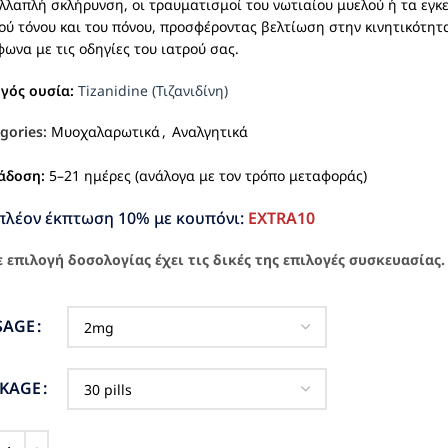
λλαπλή σκλήρυνση, οι τραυματισμοί του νωτιαίου μυελού ή τα εγκ
ού τόνου και του πόνου, προσφέροντας βελτίωση στην κινητικότητ
ωνα με τις οδηγίες του ιατρού σας.
ργός ουσία:
Tizanidine (Τιζανιδίνη)
gories:
Μυοχαλαρωτικά
,
Αναλγητικά
άδοση:
5–21 ημέρες (ανάλογα με τον τρόπο μεταφοράς)
πλέον έκπτωση 10% με κουπόνι:
EXTRA10
 επιλογή δοσολογίας έχει τις δικές της επιλογές συσκευασίας.
SAGE
CKAGE