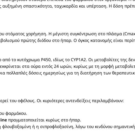
 αυξημένη σπαστικότητα, ταχυκαρδία και υπέρταση. Η δόση πρέπε
υ στόματος χορήγηση. Η μέγιστη συγκέντρωση στο πλάσμα (Cmax) 
βολισμού πρώτης διόδου στο ήπαρ. Ο όγκος κατανομής είναι περίπο
από το κυτόχρωμα P450, ιδίως το CYP1A2. Οι μεταβολίτες της δεν
εκκρίνεται στα ούρα εντός 24 ωρών, κυρίως με τη μορφή μεταβολι
 για πολλαπλές δόσεις ημερησίως για τη διατήρηση των θεραπευτι
ερεί του οφέλους. Οι κυριότερες αντενδείξεις περιλαμβάνουν:
του φαρμάκου.
dine
πραγματοποιείται κυρίως στο ήπαρ.
η φλουβοξαμίνη ή η σιπροφλοξασίνη, λόγω του κινδύνου σημαντικ