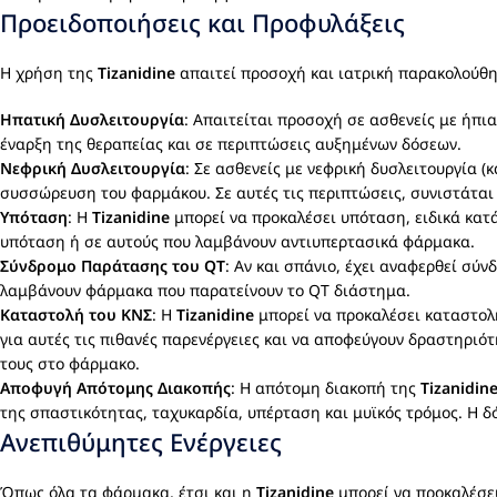
Προειδοποιήσεις και Προφυλάξεις
Η χρήση της
Tizanidine
απαιτεί προσοχή και ιατρική παρακολούθη
Ηπατική Δυσλειτουργία
: Απαιτείται προσοχή σε ασθενείς με ήπι
έναρξη της θεραπείας και σε περιπτώσεις αυξημένων δόσεων.
Νεφρική Δυσλειτουργία
: Σε ασθενείς με νεφρική δυσλειτουργία 
συσσώρευση του φαρμάκου. Σε αυτές τις περιπτώσεις, συνιστάται
Υπόταση
: Η
Tizanidine
μπορεί να προκαλέσει υπόταση, ειδικά κατά
υπόταση ή σε αυτούς που λαμβάνουν αντιυπερτασικά φάρμακα.
Σύνδρομο Παράτασης του QT
: Αν και σπάνιο, έχει αναφερθεί σύ
λαμβάνουν φάρμακα που παρατείνουν το QT διάστημα.
Καταστολή του ΚΝΣ
: Η
Tizanidine
μπορεί να προκαλέσει καταστολή
για αυτές τις πιθανές παρενέργειες και να αποφεύγουν δραστηρι
τους στο φάρμακο.
Αποφυγή Απότομης Διακοπής
: Η απότομη διακοπή της
Tizanidin
της σπαστικότητας, ταχυκαρδία, υπέρταση και μυϊκός τρόμος. Η δ
Ανεπιθύμητες Ενέργειες
Όπως όλα τα φάρμακα, έτσι και η
Tizanidine
μπορεί να προκαλέσει 