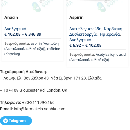
Anacin
Aspirin
Αναλγητικά
Αντιφλεγμονώδη
,
Καρδιακή
€
102,08
–
€
346,89
Δυσλειτουργία
,
Ημικρανία
,
Αναλγητικά
Ενεργός ουσία:
aspirin (Ασπιρίνη
€
6,92
–
€
102,08
(Ακετυλοσαλικυλικό οξύ))
,
caffeine
(Καφεΐνη)
Ενεργός ουσία:
Acetylsalicylic acid
(Ακετυλοσαλικυλικό οξύ)
Ταχυδρομική Διεύθυνση:
– Λεωφ. Ελ. Βενιζέλου 43, Νέα Σμύρνη 171 23, Ελλάδα
– 107-109 Gloucester Rd, London, UK
Τηλέφωνο:
+30-211199-2166
E-mail:
info
@farmakeio-sophia.com