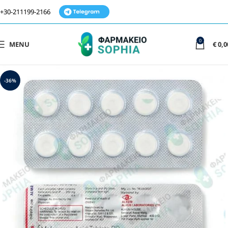
+30-211199-2166
0
MENU
€
0,0
-36%