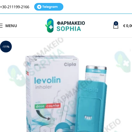
+30-211199-2166
0
MENU
€
0,0
-11%