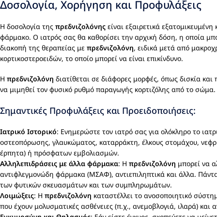
Δοσολογία, Χορήγηση και Προφυλάξεις
Η δοσολογία της
πρεδνιζολόνης
είναι εξαιρετικά εξατομικευμένη
φάρμακο. Ο ιατρός σας θα καθορίσει την αρχική δόση, η οποία μπ
διακοπή της θεραπείας με
πρεδνιζολόνη
, ειδικά μετά από μακροχ
κορτικοστεροειδών, το οποίο μπορεί να είναι επικίνδυνο.
Η
πρεδνιζολόνη
διατίθεται σε διάφορες μορφές, όπως δισκία και 
να μιμηθεί τον φυσικό ρυθμό παραγωγής κορτιζόλης από το σώμα.
Σημαντικές Προφυλάξεις και Προειδοποιήσεις:
Ιατρικό Ιστορικό
: Ενημερώστε τον ιατρό σας για ολόκληρο το ια
οστεοπόρωσης, γλαυκώματος, καταρράκτη, έλκους στομάχου, νεφρ
έρπητα) ή πρόσφατων εμβολιασμών.
Αλληλεπιδράσεις με άλλα φάρμακα
: Η
πρεδνιζολόνη
μπορεί να α
αντιφλεγμονώδη φάρμακα (ΜΣΑΦ), αντιεπιληπτικά και άλλα. Πάντ
των φυτικών σκευασμάτων και των συμπληρωμάτων.
Λοιμώξεις
: Η
πρεδνιζολόνη
καταστέλλει το ανοσοποιητικό σύστημ
που έχουν μολυσματικές ασθένειες (π.χ., ανεμοβλογιά, ιλαρά) και
Εγκυμοσύνη και Θηλασμός
: Εάν είστε έγκυος, σκοπεύετε να μείν