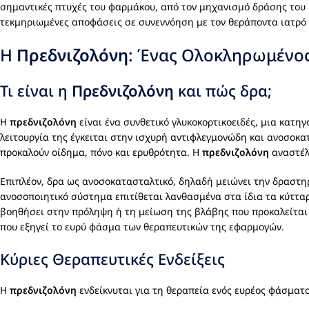
σημαντικές πτυχές του φαρμάκου, από τον μηχανισμό δράσης του μέ
τεκμηριωμένες αποφάσεις σε συνεννόηση με τον θεράποντα ιατρό 
Η
Πρεδνιζολόνη
: Ένας Ολοκληρωμένο
Τι είναι η
Πρεδνιζολόνη
και πώς δρα;
Η
πρεδνιζολόνη
είναι ένα συνθετικό γλυκοκορτικοειδές, μια κατη
λειτουργία της έγκειται στην ισχυρή αντιφλεγμονώδη και ανοσοκα
προκαλούν οίδημα, πόνο και ερυθρότητα. Η
πρεδνιζολόνη
αναστέλ
Επιπλέον, δρα ως ανοσοκατασταλτικό, δηλαδή μειώνει την δραστη
ανοσοποιητικό σύστημα επιτίθεται λανθασμένα στα ίδια τα κύττα
βοηθήσει στην πρόληψη ή τη μείωση της βλάβης που προκαλείται α
που εξηγεί το ευρύ φάσμα των θεραπευτικών της εφαρμογών.
Κύριες Θεραπευτικές Ενδείξεις
Η
πρεδνιζολόνη
ενδείκνυται για τη θεραπεία ενός ευρέος φάσματ