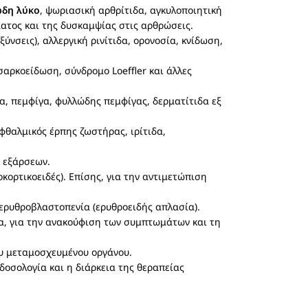
ώδη λύκο
, ψωριασική αρθρίτιδα, αγκυλοποιητική
ματος και της δυσκαμψίας στις αρθρώσεις.
ύνσεις), αλλεργική ρινίτιδα, ορονοσία, κνίδωση,
 σαρκοείδωση, σύνδρομο Loeffler και άλλες
μα, πεμφίγα, φυλλώδης πεμφίγας, δερματίτιδα εξ
φθαλμικός έρπης ζωστήρας, ιρίτιδα,
ν εξάρσεων.
ορτικοειδές). Επίσης, για την αντιμετώπιση
ι ερυθροβλαστοπενία (ερυθροειδής απλασία).
α, για την ανακούφιση των συμπτωμάτων και τη
ου μεταμοσχευμένου οργάνου.
 δοσολογία και η διάρκεια της θεραπείας