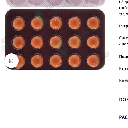
δέρμ
απόκ
τις 
Ενε
Cate
Δυσλ
Παρ
Click to enlarge
Επι
Κάθε
DO
PA