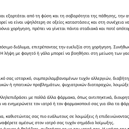
 και εξαρτάται από τη φύση και τη σοβαρότητα της πάθησης, την α
ορεί να είναι υψηλότερη σε οξείες καταστάσεις και στη συνέχεια 
ρόνια χορήγηση, πρέπει να γίνεται πάντα σταδιακά και ποτέ απότ
πόσιμο διάλυμα, επιτρέποντας την ευελιξία στη χορήγηση. Συνήθως
 Η λήψη με φαγητό ή γάλα μπορεί να βοηθήσει στη μείωση των γα
τρικό σας ιστορικό, συμπεριλαμβανομένων τυχόν αλλεργιών, διαβήτ
ικών ή ηπατικών προβλημάτων, ψυχιατρικών διαταραχών, λοιμώξεω
λληλεπιδράσει με πολλά άλλα φάρμακα, όπως αντιπηκτικά, διουρητ
α να ενημερώνετε τον ιατρό ή τον φαρμακοποιό σας για όλα τα φ
α, καθιστώντας σας πιο ευάλωτους σε λοιμώξεις ή επιδεινώνοντα
 αναφέρετε αμέσως στον ιατρό σας τυχόν σημάδια λοίμωξης.
ετε έγκυος ή θηλάζετε, συζητήστε το με τον ιατρό σας. Η χρήση της