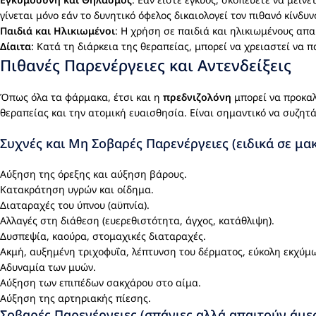
γίνεται μόνο εάν το δυνητικό όφελος δικαιολογεί τον πιθανό κίνδυ
Παιδιά και Ηλικιωμένοι
: Η χρήση σε παιδιά και ηλικιωμένους απ
Δίαιτα
: Κατά τη διάρκεια της θεραπείας, μπορεί να χρειαστεί να 
Πιθανές Παρενέργειες και Αντενδείξεις
Όπως όλα τα φάρμακα, έτσι και η
πρεδνιζολόνη
μπορεί να προκαλ
θεραπείας και την ατομική ευαισθησία. Είναι σημαντικό να συζητ
Συχνές και Μη Σοβαρές Παρενέργειες (ειδικά σε μα
Αύξηση της όρεξης και αύξηση βάρους.
Κατακράτηση υγρών και οίδημα.
Διαταραχές του ύπνου (αϋπνία).
Αλλαγές στη διάθεση (ευερεθιστότητα, άγχος, κατάθλιψη).
Δυσπεψία, καούρα, στομαχικές διαταραχές.
Ακμή, αυξημένη τριχοφυΐα, λέπτυνση του δέρματος, εύκολη εκχύμ
Αδυναμία των μυών.
Αύξηση των επιπέδων σακχάρου στο αίμα.
Αύξηση της αρτηριακής πίεσης.
Σοβαρές Παρενέργειες (σπάνιες αλλά απαιτούν άμε