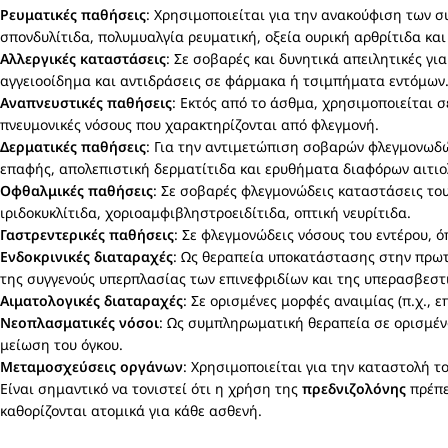
Ρευματικές παθήσεις
: Χρησιμοποιείται για την ανακούφιση των
σπονδυλίτιδα, πολυμυαλγία ρευματική, οξεία ουρική αρθρίτιδα κα
Αλλεργικές καταστάσεις
: Σε σοβαρές και δυνητικά απειλητικές γι
αγγειοοίδημα και αντιδράσεις σε φάρμακα ή τσιμπήματα εντόμων.
Αναπνευστικές παθήσεις
: Εκτός από το άσθμα, χρησιμοποιείται 
πνευμονικές νόσους που χαρακτηρίζονται από φλεγμονή.
Δερματικές παθήσεις
: Για την αντιμετώπιση σοβαρών φλεγμονωδ
επαφής, απολεπιστική δερματίτιδα και ερυθήματα διαφόρων αιτιο
Οφθαλμικές παθήσεις
: Σε σοβαρές φλεγμονώδεις καταστάσεις το
ιριδοκυκλίτιδα, χοριοαμφιβληστροειδίτιδα, οπτική νευρίτιδα.
Γαστρεντερικές παθήσεις
: Σε φλεγμονώδεις νόσους του εντέρου, 
Ενδοκρινικές διαταραχές
: Ως θεραπεία υποκατάστασης στην πρωτο
της συγγενούς υπερπλασίας των επινεφριδίων και της υπερασβεστι
Αιματολογικές διαταραχές
: Σε ορισμένες μορφές αναιμίας (π.χ.,
Νεοπλασματικές νόσοι
: Ως συμπληρωματική θεραπεία σε ορισμέν
μείωση του όγκου.
Μεταμοσχεύσεις οργάνων
: Χρησιμοποιείται για την καταστολή 
Είναι σημαντικό να τονιστεί ότι η χρήση της
πρεδνιζολόνης
πρέπει
καθορίζονται ατομικά για κάθε ασθενή.