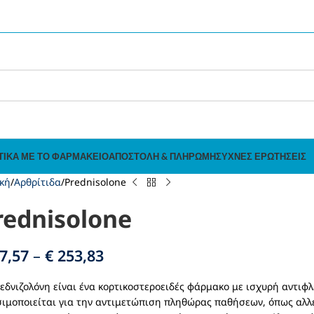
ΤΙΚΆ ΜΕ ΤΟ ΦΑΡΜΑΚΕΊΟ
ΑΠΟΣΤΟΛΉ & ΠΛΗΡΩΜΉ
ΣΥΧΝΈΣ ΕΡΩΤΉΣΕΙΣ
κή
Αρθρίτιδα
Prednisolone
rednisolone
7,57
–
€
253,83
εδνιζολόνη είναι ένα κορτικοστεροειδές φάρμακο με ισχυρή αντι
ιμοποιείται για την αντιμετώπιση πληθώρας παθήσεων, όπως αλλε