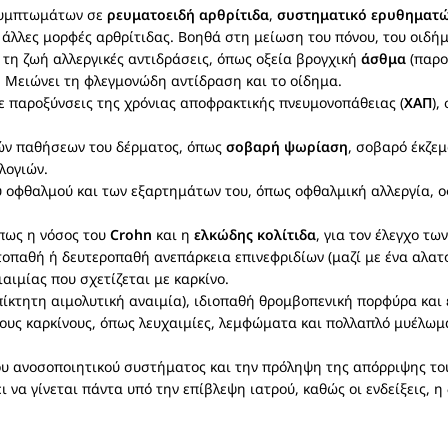
 συμπτωμάτων σε
ρευματοειδή αρθρίτιδα
,
συστηματικό ερυθηματ
ι άλλες μορφές αρθρίτιδας. Βοηθά στη μείωση του πόνου, του οιδή
α τη ζωή αλλεργικές αντιδράσεις, όπως οξεία βρογχική
άσθμα
(παροξ
 Μειώνει τη φλεγμονώδη αντίδραση και το οίδημα.
σε παροξύνσεις της χρόνιας αποφρακτικής πνευμονοπάθειας (
ΧΑΠ
),
ών παθήσεων του δέρματος, όπως
σοβαρή ψωρίαση
, σοβαρό έκζε
λογιών.
υ οφθαλμού και των εξαρτημάτων του, όπως οφθαλμική αλλεργία, ο
όπως η νόσος του
Crohn
και η
ελκώδης κολίτιδα
, για τον έλεγχο τω
παθή ή δευτεροπαθή ανεπάρκεια επινεφριδίων (μαζί με ένα αλατοκ
αιμίας που σχετίζεται με καρκίνο.
 επίκτητη αιμολυτική αναιμία), ιδιοπαθή θρομβοπενική πορφύρα κα
ους καρκίνους, όπως λευχαιμίες, λεμφώματα και πολλαπλό μυέλωμ
του ανοσοποιητικού συστήματος και την πρόληψη της απόρριψης τ
 να γίνεται πάντα υπό την επίβλεψη ιατρού, καθώς οι ενδείξεις, η