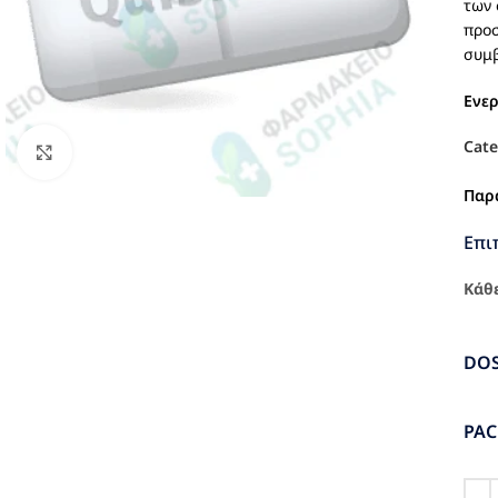
των 
προσ
συμβ
Ενε
Cate
Click to enlarge
Παρ
Επι
Κάθε
DO
PA