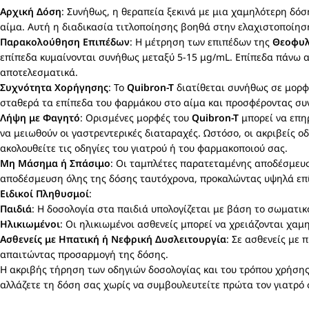
Αρχική Δόση
: Συνήθως, η θεραπεία ξεκινά με μια χαμηλότερη δόσ
αίμα. Αυτή η διαδικασία τιτλοποίησης βοηθά στην ελαχιστοποίησ
Παρακολούθηση Επιπέδων
: Η μέτρηση των επιπέδων της
Θεοφυλ
επίπεδα κυμαίνονται συνήθως μεταξύ 5-15 μg/mL. Επίπεδα πάνω απ
αποτελεσματικά.
Συχνότητα Χορήγησης
: Το
Quibron-T
διατίθεται συνήθως σε μορφ
σταθερά τα επίπεδα του φαρμάκου στο αίμα και προσφέροντας συ
Λήψη με Φαγητό
: Ορισμένες μορφές του
Quibron-T
μπορεί να επηρ
να μειωθούν οι γαστρεντερικές διαταραχές. Ωστόσο, οι ακριβείς 
ακολουθείτε τις οδηγίες του γιατρού ή του φαρμακοποιού σας.
Μη Μάσημα ή Σπάσιμο
: Οι ταμπλέτες παρατεταμένης αποδέσμευσ
αποδέσμευση όλης της δόσης ταυτόχρονα, προκαλώντας υψηλά ε
Ειδικοί Πληθυσμοί
:
Παιδιά
: Η δοσολογία στα παιδιά υπολογίζεται με βάση το σωματικ
Ηλικιωμένοι
: Οι ηλικιωμένοι ασθενείς μπορεί να χρειάζονται χα
Ασθενείς με Ηπατική ή Νεφρική Δυσλειτουργία
: Σε ασθενείς με
απαιτώντας προσαρμογή της δόσης.
Η ακριβής τήρηση των οδηγιών δοσολογίας και του τρόπου χρήσης
αλλάζετε τη δόση σας χωρίς να συμβουλευτείτε πρώτα τον γιατρό 