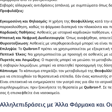
Σοβαρές αλλεργικές αντιδράσεις (σπάνια), με συμπτώματα όπως δ
Προφυλάξεις:
Εγκυμοσύνη και Θηλασμός
: Η χρήση της
Θεοφυλλίνης
κατά την ε
παρακολούθηση, καθώς το φάρμακο διαπερνά τον πλακούντα και πε
Καρδιακές Παθήσεις
: Ασθενείς με ιστορικό καρδιακών παθήσεων,
Ηπατική και Νεφρική Δυσλειτουργία
: Όπως αναφέρθηκε, απαιτεί
Θυρεοτοξίκωση
: Ασθενείς με υπερθυρεοειδισμό μπορεί να είναι π
Επιληψία
: Το
Quibron-T
πρέπει να χρησιμοποιείται με εξαιρετική 
Πεπτικό Έλκος
: Να χρησιμοποιείται με προσοχή σε ασθενείς με ισ
Πυρετός και Λοιμώξεις
: Ο πυρετός μπορεί να μειώσει το μεταβολ
ή σοβαρών λοιμώξεων, μπορεί να απαιτηθεί προσαρμογή της δόση
Κάπνισμα
: Το κάπνισμα επηρεάζει τον μεταβολισμό της
Θεοφυλλί
για να επιτευχθούν τα θεραπευτικά επίπεδα. Εάν ένας καπνιστής 
Είναι επιτακτικό να ενημερώσετε τον γιατρό σας για όλο το ιατρ
συμπληρωμάτων, πριν ξεκινήσετε τη θεραπεία με
Quibron-T
. Σε 
σας ή επισκεφθείτε ένα νοσοκομείο.
Αλληλεπιδράσεις με Άλλα Φάρμακα και Ο