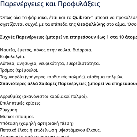
Παρενέργειες και Προφυλάξεις
Όπως όλα τα φάρμακα, έτσι και το
Quibron-T
μπορεί να προκαλέσει
σχετίζονται συχνά με τα επίπεδα της
Θεοφυλλίνης
στο αίμα. Όσο 
Συχνές Παρενέργειες (μπορεί να επηρεάσουν έως 1 στα 10 άτομα
Ναυτία, έμετος, πόνος στην κοιλιά, διάρροια.
Κεφαλαλγία.
Αϋπνία, ανησυχία, νευρικότητα, ευερεθιστότητα.
Τρόμος (τρέμουλο).
Ταχυκαρδία (γρήγορος καρδιακός παλμός), αίσθημα παλμών.
Σπανιότερες αλλά Σοβαρές Παρενέργειες (μπορεί να επηρεάσουν 
Αρρυθμίες (ακανόνιστοι καρδιακοί παλμοί).
Επιληπτικές κρίσεις.
Σύγχυση.
Μυϊκοί σπασμοί.
Υπόταση (χαμηλή αρτηριακή πίεση).
Πεπτικό έλκος ή επιδείνωση υφιστάμενου έλκους.
Αιμορραγία από το γαστρεντερικό.