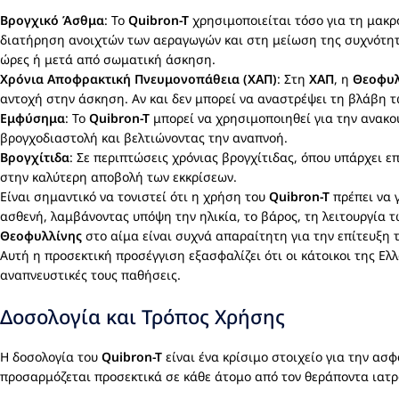
Βρογχικό Άσθμα
: Το
Quibron-T
χρησιμοποιείται τόσο για τη μακ
διατήρηση ανοιχτών των αεραγωγών και στη μείωση της συχνότητα
ώρες ή μετά από σωματική άσκηση.
Χρόνια Αποφρακτική Πνευμονοπάθεια (ΧΑΠ)
: Στη
ΧΑΠ
, η
Θεοφυλ
αντοχή στην άσκηση. Αν και δεν μπορεί να αναστρέψει τη βλάβη 
Εμφύσημα
: Το
Quibron-T
μπορεί να χρησιμοποιηθεί για την ανακ
βρογχοδιαστολή και βελτιώνοντας την αναπνοή.
Βρογχίτιδα
: Σε περιπτώσεις χρόνιας βρογχίτιδας, όπου υπάρχει 
στην καλύτερη αποβολή των εκκρίσεων.
Είναι σημαντικό να τονιστεί ότι η χρήση του
Quibron-T
πρέπει να γ
ασθενή, λαμβάνοντας υπόψη την ηλικία, το βάρος, τη λειτουργία 
Θεοφυλλίνης
στο αίμα είναι συχνά απαραίτητη για την επίτευξη 
Αυτή η προσεκτική προσέγγιση εξασφαλίζει ότι οι κάτοικοι της Ελ
αναπνευστικές τους παθήσεις.
Δοσολογία και Τρόπος Χρήσης
Η δοσολογία του
Quibron-T
είναι ένα κρίσιμο στοιχείο για την ασ
προσαρμόζεται προσεκτικά σε κάθε άτομο από τον θεράποντα ιατρό