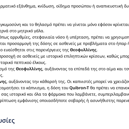
ερματικό εξάνθημα, κνίδωση, οίδημα προσώπου ή αναπνευστική δυ
γκυμοσύνη και το θηλασμό πρέπει να γίνεται μόνο εφόσον κρίνετα
ρνά στο μητρικό γάλα.
 όπως αρρυθμίες, στεφανιαία νόσο ή υπέρταση, πρέπει να χρησιμο
ται προσαρμογή της δόσης σε ασθενείς με προβλήματα στο ήπαρ 
ιο ευαίσθητοι στις παρενέργειες της
Θεοφυλλίνης
.
προσοχή σε ασθενείς με ιστορικό επιληπτικών κρίσεων, καθώς μπορ
τορικό πεπτικού έλκους.
ισμό της
Θεοφυλλίνης
, αυξάνοντας τα επίπεδά της στο αίμα και το
ς.
νης
, αυξάνοντας την κάθαρσή της. Οι καπνιστές μπορεί να χρειάζο
σταματήσει το κάπνισμα, η δόση του
Quibron-T
θα πρέπει να επανεκ
ικό σας ιστορικό και όλα τα φάρμακα που λαμβάνετε, συμπεριλαμβ
περίπτωση εμφάνισης οποιασδήποτε σοβαρής ή ασυνήθιστης παρενέ
υσίες