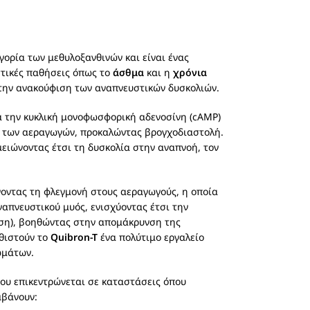
γορία των μεθυλοξανθινών και είναι ένας
στικές παθήσεις όπως το
άσθμα
και η
χρόνια
στην ανακούφιση των αναπνευστικών δυσκολιών.
ά την κυκλική μονοφωσφορική αδενοσίνη (cAMP)
ν των αεραγωγών, προκαλώντας βρογχοδιαστολή.
μειώνοντας έτσι τη δυσκολία στην αναπνοή, τον
ώνοντας τη φλεγμονή στους αεραγωγούς, η οποία
ναπνευστικού μυός, ενισχύοντας έτσι την
ρση), βοηθώντας στην απομάκρυνση της
αθιστούν το
Quibron-T
ένα πολύτιμο εργαλείο
ωμάτων.
ου επικεντρώνεται σε καταστάσεις όπου
μβάνουν: