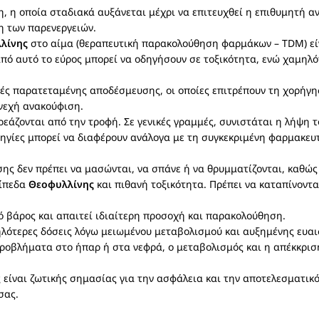
η, η οποία σταδιακά αυξάνεται μέχρι να επιτευχθεί η επιθυμητή α
η των παρενεργειών.
λίνης
στο αίμα (θεραπευτική παρακολούθηση φαρμάκων – TDM) είν
ό αυτό το εύρος μπορεί να οδηγήσουν σε τοξικότητα, ενώ χαμηλότ
ές παρατεταμένης αποδέσμευσης, οι οποίες επιτρέπουν τη χορήγη
νεχή ανακούφιση.
εάζονται από την τροφή. Σε γενικές γραμμές, συνιστάται η λήψη 
οδηγίες μπορεί να διαφέρουν ανάλογα με τη συγκεκριμένη φαρμακευ
ης δεν πρέπει να μασώνται, να σπάνε ή να θρυμματίζονται, καθώς
πίπεδα
Θεοφυλλίνης
και πιθανή τοξικότητα. Πρέπει να καταπίνοντα
ό βάρος και απαιτεί ιδιαίτερη προσοχή και παρακολούθηση.
μηλότερες δόσεις λόγω μειωμένου μεταβολισμού και αυξημένης ευαι
 προβλήματα στο ήπαρ ή στα νεφρά, ο μεταβολισμός και η απέκκρι
 είναι ζωτικής σημασίας για την ασφάλεια και την αποτελεσματικ
σας.