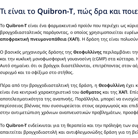
Τι είναι το
Quibron-T
, πώς δρα και ποιε
Το
Quibron-T
είναι ένα φαρμακευτικό προϊόν που περιέχει ως κύρι
βρογχοδιασταλτικός παράγοντας, ο οποίος χρησιμοποιείται ευρέ
αποφρακτική πνευμονοπάθεια (ΧΑΠ)
. Η δράση της είναι πολυσ
Ο βασικός μηχανισμός δράσης της
Θεοφυλλίνης
περιλαμβάνει την
και την κυκλική μονοφωσφορική γουανοσίνη (cGMP) στα κύτταρα.
Αυτό σημαίνει ότι οι βρόγχοι διαστέλλονται, επιτρέποντας στον α
συριγμό και το σφίξιμο στο στήθος.
Πέρα από την βρογχοδιασταλτική της δράση, η
Θεοφυλλίνη
έχει κ
είναι ένα κεντρικό χαρακτηριστικό του
άσθματος
και της
ΧΑΠ
. Επ
αποτελεσματικότητα της αναπνοής. Παράλληλα, μπορεί να ενισχύ
περίσσειας βλέννας που συσσωρεύεται στους αεραγωγούς και επιδ
στην αντιμετώπιση χρόνιων αναπνευστικών προβλημάτων, προσφέ
Το
Quibron-T
ενδείκνυται για τη θεραπεία και την πρόληψη των σ
απαιτείται βρογχοδιαστολή και αντιφλεγμονώδης δράση για τη βελ