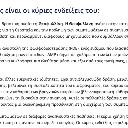
ς είναι οι κύριες ενδείξεις του;
α δραστική ουσία τη
Θεοφυλλίνη
. Η
Θεοφυλλίνη
ανήκει στην κατη
ως για τη θεραπεία και την πρόληψη των συμπτωμάτων σε αναπνευ
ύνθετη και περιλαμβάνει διάφορους μηχανισμούς που συμβάλλουν 
 αναστολή της φωσφοδιεστεράσης (PDE), ενός ενζύμου που διασπ
 Η αύξηση των επιπέδων cAMP οδηγεί σε χαλάρωση των λείων μυώ
έρα να κυκλοφορεί πιο ελεύθερα μέσα και έξω από τους πνεύμονες, 
αι άλλες ευεργετικές ιδιότητες. Έχει αντιφλεγμονώδη δράση, μει
ίσης, βελτιώνει τη συσταλτικότητα του διαφράγματος, του κύριου α
σει την κάθαρση των βρογχικών εκκρίσεων (βλεννοκροσσωτή κάθα
εινώνει τη δυσκολία στην αναπνοή. Αυτές οι πολλαπλές δράσεις κ
ροντας μια ολοκληρωμένη προσέγγιση στη διαχείριση των συμπτ
υμπτωμάτων σε διάφορες αναπνευστικές παθήσεις. Η κύρια χρήση τ
τίωση της αναπνευστικής λειτουργίας. Οι κύριες ενδείξεις περιλα