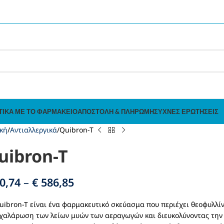
ΤΙΚΆ ΜΕ ΤΟ ΦΑΡΜΑΚΕΊΟ
ΑΠΟΣΤΟΛΉ & ΠΛΗΡΩΜΉ
ΣΥΧΝΈΣ ΕΡΩΤΉΣΕΙΣ
κή
Αντιαλλεργικά
Quibron-T
uibron-T
0,74
–
€
586,85
uibron-T είναι ένα φαρμακευτικό σκεύασμα που περιέχει θεοφυλλί
χαλάρωση των λείων μυών των αεραγωγών και διευκολύνοντας την 