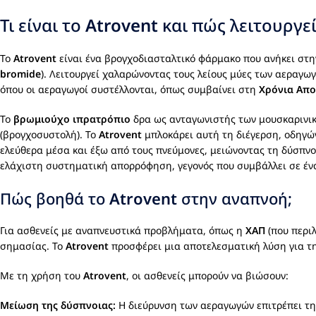
Τι είναι το
Atrovent
και πώς λειτουργεί
Το
Atrovent
είναι ένα βρογχοδιασταλτικό φάρμακο που ανήκει στη
bromide
). Λειτουργεί χαλαρώνοντας τους λείους μύες των αεραγωγ
όπου οι αεραγωγοί συστέλλονται, όπως συμβαίνει στη
Χρόνια Απο
Το
βρωμιούχο ιπρατρόπιο
δρα ως ανταγωνιστής των μουσκαρινικ
(βρογχοσυστολή). Το
Atrovent
μπλοκάρει αυτή τη διέγερση, οδηγών
ελεύθερα μέσα και έξω από τους πνεύμονες, μειώνοντας τη δύσπνοι
ελάχιστη συστηματική απορρόφηση, γεγονός που συμβάλλει σε ένα
Πώς βοηθά το
Atrovent
στην αναπνοή;
Για ασθενείς με αναπνευστικά προβλήματα, όπως η
ΧΑΠ
(που περιλ
σημασίας. Το
Atrovent
προσφέρει μια αποτελεσματική λύση για 
Με τη χρήση του
Atrovent
, οι ασθενείς μπορούν να βιώσουν:
Μείωση της δύσπνοιας:
Η διεύρυνση των αεραγωγών επιτρέπει την