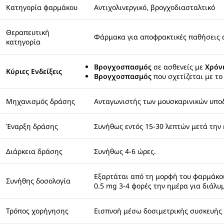
Κατηγορία φαρμάκου
Αντιχολινεργικό, βρογχοδιασταλτικό
Θεραπευτική
Φάρμακα για αποφρακτικές παθήσεις
κατηγορία
Βρογχοσπασμός
σε ασθενείς με
Χρόν
Κύριες Ενδείξεις
Βρογχοσπασμός
που σχετίζεται με τ
Μηχανισμός δράσης
Ανταγωνιστής των μουσκαρινικών υπο
Έναρξη δράσης
Συνήθως εντός 15-30 λεπτών μετά την 
Διάρκεια δράσης
Συνήθως 4-6 ώρες.
Εξαρτάται από τη μορφή του φαρμάκου 
Συνήθης δοσολογία
0.5 mg 3-4 φορές την ημέρα για διάλυ
Τρόπος χορήγησης
Εισπνοή μέσω δοσιμετρικής συσκευής 