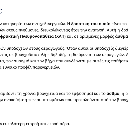
;
ν κατηγορία των αντιχολινεργικών. Η
δραστική του ουσία
είναι το
ών στους πνεύμονες, διευκολύνοντας έτσι την αναπνοή. Αυτή η δρά
φρακτική Πνευμονοπάθεια (ΧΑΠ)
και σε ορισμένες μορφές
άσθμα
ών υποδοχέων στους αεραγωγούς. Όταν αυτοί οι υποδοχείς διεγεί
τας σε βρογχοδιαστολή – δηλαδή, τη διεύρυνση των αεραγωγών. Α
α, τον συριγμό και τον βήχα που συνδέονται με αυτές τις παθήσεις
 ευνοϊκό προφίλ παρενεργειών.
αμβάνει τη χρόνια βρογχίτιδα και το εμφύσημα) και το
άσθμα
, η 
την ανακούφιση των συμπτωμάτων που προκαλούνται από τον βρογ
 ευκολότερη εισροή και εκροή αέρα.