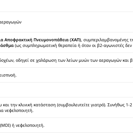
 αεραγωγών
ια Αποφρακτική Πνευμονοπάθεια (ΧΑΠ)
, συμπεριλαμβανομένης τη
ο
άσθμα
(ως συμπληρωματική θεραπεία ή όταν οι β2-αγωνιστές δεν ε
δοχέων, οδηγεί σε χαλάρωση των λείων μυών των αεραγωγών και β
εισπνοή.
και την κλινική κατάσταση (συμβουλευτείτε γιατρό). Συνήθως 1-2 
μα νεφελοποιητή.
(MDI) ή νεφελοποιητή.