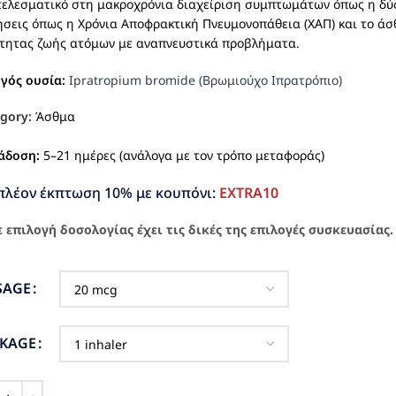
ελεσματικό στη μακροχρόνια διαχείριση συμπτωμάτων όπως η δύσπ
σεις όπως η Χρόνια Αποφρακτική Πνευμονοπάθεια (ΧΑΠ) και το άσθ
τητας ζωής ατόμων με αναπνευστικά προβλήματα.
ργός ουσία:
Ipratropium bromide (Βρωμιούχο Ιπρατρόπιο)
gory:
Άσθμα
άδοση:
5–21 ημέρες (ανάλογα με τον τρόπο μεταφοράς)
πλέον έκπτωση 10% με κουπόνι:
EXTRA10
 επιλογή δοσολογίας έχει τις δικές της επιλογές συσκευασίας.
SAGE
CKAGE