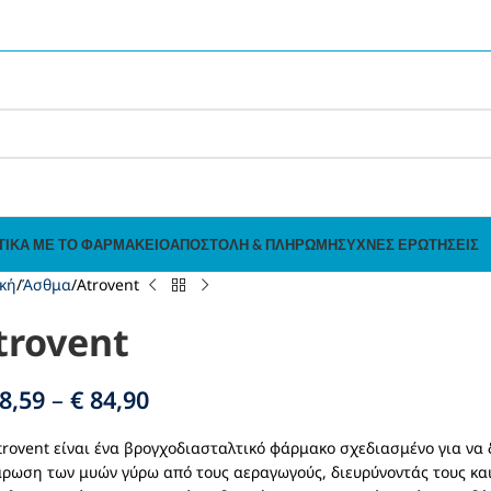
ΤΙΚΆ ΜΕ ΤΟ ΦΑΡΜΑΚΕΊΟ
ΑΠΟΣΤΟΛΉ & ΠΛΗΡΩΜΉ
ΣΥΧΝΈΣ ΕΡΩΤΉΣΕΙΣ
κή
Άσθμα
Atrovent
trovent
8,59
–
€
84,90
trovent είναι ένα βρογχοδιασταλτικό φάρμακο σχεδιασμένο για να 
ρωση των μυών γύρω από τους αεραγωγούς, διευρύνοντάς τους κα