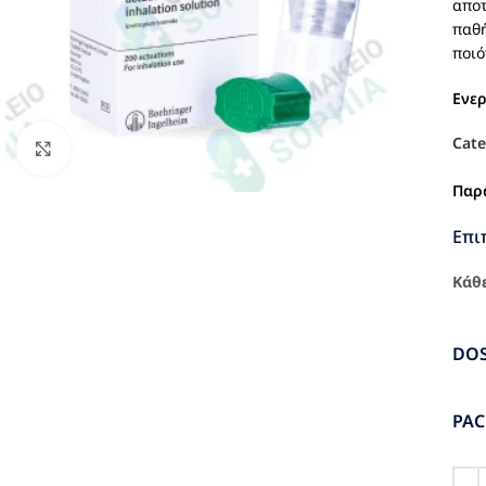
αποτ
παθή
ποιό
Ενε
Cate
Click to enlarge
Παρ
Επι
Κάθε
DO
PA