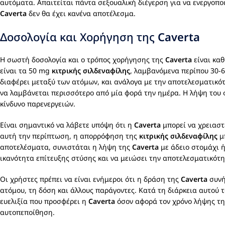
αυτόματα. Απαιτείται πάντα σεξουαλική διέγερση για να ενεργοπο
Caverta
δεν θα έχει κανένα αποτέλεσμα.
Δοσολογία και Χορήγηση της
Caverta
Η σωστή δοσολογία και ο τρόπος χορήγησης της
Caverta
είναι καθ
είναι τα 50 mg
κιτρικής σιλδεναφίλης
, λαμβανόμενα περίπου 30-
διαφέρει μεταξύ των ατόμων, και ανάλογα με την αποτελεσματικότ
να λαμβάνεται περισσότερο από μία φορά την ημέρα. Η λήψη του 
κίνδυνο παρενεργειών.
Είναι σημαντικό να λάβετε υπόψη ότι η
Caverta
μπορεί να χρειαστ
αυτή την περίπτωση, η απορρόφηση της
κιτρικής σιλδεναφίλης
μπ
αποτελέσματα, συνιστάται η λήψη της
Caverta
με άδειο στομάχι 
ικανότητα επίτευξης στύσης και να μειώσει την αποτελεσματικότ
Οι χρήστες πρέπει να είναι ενήμεροι ότι η δράση της
Caverta
συνή
ατόμου, τη δόση και άλλους παράγοντες. Κατά τη διάρκεια αυτού τ
ευελιξία που προσφέρει η
Caverta
όσον αφορά τον χρόνο λήψης της
αυτοπεποίθηση.