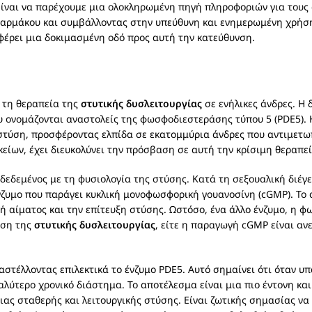
ς είναι να παρέχουμε μια ολοκληρωμένη πηγή πληροφοριών για τους
φαρμάκου και συμβάλλοντας στην υπεύθυνη και ενημερωμένη χρήση 
έρει μια δοκιμασμένη οδό προς αυτή την κατεύθυνση.
α τη θεραπεία της
στυτικής δυσλειτουργίας
σε ενήλικες άνδρες. Η 
υ ονομάζονται αναστολείς της φωσφοδιεστεράσης τύπου 5 (PDE5). 
στύση, προσφέροντας ελπίδα σε εκατομμύρια άνδρες που αντιμετω
ίων, έχει διευκολύνει την πρόσβαση σε αυτή την κρίσιμη θεραπεί
δεδεμένος με τη φυσιολογία της στύσης. Κατά τη σεξουαλική διέγ
να ένζυμο που παράγει κυκλική μονοφωσφορική γουανοσίνη (cGMP). 
 αίματος και την επίτευξη στύσης. Ωστόσο, ένα άλλο ένζυμο, η φ
ωση της
στυτικής δυσλειτουργίας
, είτε η παραγωγή cGMP είναι αν
ναστέλλοντας επιλεκτικά το ένζυμο PDE5. Αυτό σημαίνει ότι όταν υ
γαλύτερο χρονικό διάστημα. Το αποτέλεσμα είναι μια πιο έντονη κ
ιας σταθερής και λειτουργικής στύσης. Είναι ζωτικής σημασίας να 