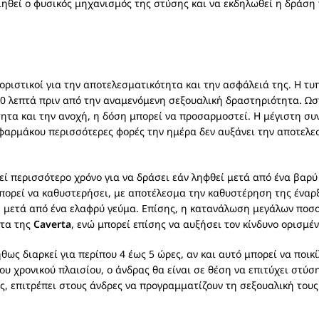
ιηθεί ο φυσικός μηχανισμός της στύσης και να εκδηλωθεί η δράση
οριστικοί για την αποτελεσματικότητα και την ασφάλειά της. Η τυ
60 λεπτά πριν από την αναμενόμενη σεξουαλική δραστηριότητα. Ωσ
ητα και την ανοχή, η δόση μπορεί να προσαρμοστεί. Η μέγιστη συ
φαρμάκου περισσότερες φορές την ημέρα δεν αυξάνει την αποτελεσ
εί περισσότερο χρόνο για να δράσει εάν ληφθεί μετά από ένα βαρύ
ορεί να καθυστερήσει, με αποτέλεσμα την καθυστέρηση της έναρξ
ή μετά από ένα ελαφρύ γεύμα. Επίσης, η κατανάλωση μεγάλων ποσο
ητα της
Caverta
, ενώ μπορεί επίσης να αυξήσει τον κίνδυνο ορισμ
θως διαρκεί για περίπου 4 έως 5 ώρες, αν και αυτό μπορεί να ποικ
ου χρονικού πλαισίου, ο άνδρας θα είναι σε θέση να επιτύχει στύ
, επιτρέπει στους άνδρες να προγραμματίζουν τη σεξουαλική του