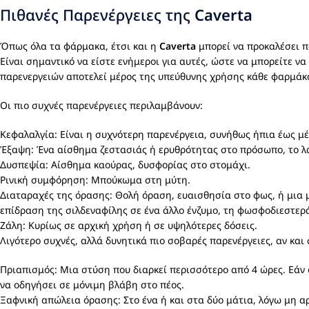
Πιθανές Παρενέργειες της
Caverta
Όπως όλα τα φάρμακα, έτσι και η
Caverta
μπορεί να προκαλέσει πα
Είναι σημαντικό να είστε ενήμεροι για αυτές, ώστε να μπορείτε 
παρενεργειών αποτελεί μέρος της υπεύθυνης χρήσης κάθε φαρμά
Οι πιο συχνές παρενέργειες περιλαμβάνουν:
Κεφαλαλγία: Είναι η συχνότερη παρενέργεια, συνήθως ήπια έως μέ
Έξαψη: Ένα αίσθημα ζεστασιάς ή ερυθρότητας στο πρόσωπο, το λα
Δυσπεψία: Αίσθημα καούρας, δυσφορίας στο στομάχι.
Ρινική συμφόρηση: Μπούκωμα στη μύτη.
Διαταραχές της όρασης: Θολή όραση, ευαισθησία στο φως, ή μια μ
επίδραση της σιλδεναφίλης σε ένα άλλο ένζυμο, τη φωσφοδιεστερά
Ζάλη: Κυρίως σε αρχική χρήση ή σε υψηλότερες δόσεις.
Λιγότερο συχνές, αλλά δυνητικά πιο σοβαρές παρενέργειες, αν και
Πριαπισμός: Μια στύση που διαρκεί περισσότερο από 4 ώρες. Εάν 
να οδηγήσει σε μόνιμη βλάβη στο πέος.
Ξαφνική απώλεια όρασης: Στο ένα ή και στα δύο μάτια, λόγω μη αρ