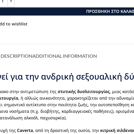
ΠΡΟΣΘΉΚΗ ΣΤΟ ΚΑΛΆΘ
dd to wishlist
DESCRIPTION
ADDITIONAL INFORMATION
γεί για την ανδρική σεξουαλική δ
μακο στην αντιμετώπιση της
στυτικής δυσλειτουργίας
, μιας κατά
ειτουργία
, ή αλλιώς ανικανότητα, χαρακτηρίζεται από την αδυναμ
ι σημαντικό αντίκτυπο στην ποιότητα ζωής, την αυτοπεποίθηση κα
ενα νοσήματα (π.χ. διαβήτης, καρδιαγγειακές παθήσεις), ορισμένα
 κατανάλωση αλκοόλ, παχυσαρκία).
τυχή της
Caverta
, από τη δραστική της ουσία, την
κιτρική σιλδενα