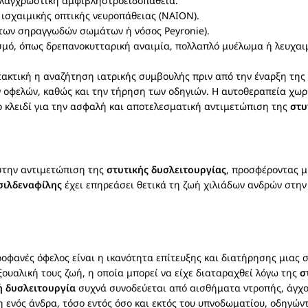
ελαγχρωστική αμφιβληστροειδοπάθεια.
 ισχαιμικής οπτικής νευροπάθειας (NAION).
των σηραγγωδών σωμάτων ή νόσος Peyronie).
σμό, όπως δρεπανοκυτταρική αναιμία, πολλαπλό μυέλωμα ή λευχαι
ιτακτική η αναζήτηση ιατρικής συμβουλής πριν από την έναρξη τη
 οφελών, καθώς και την τήρηση των οδηγιών. Η αυτοθεραπεία χωρ
ο κλειδί για την ασφαλή και αποτελεσματική αντιμετώπιση της
στυ
 στην αντιμετώπιση της
στυτικής δυσλειτουργίας
, προσφέροντας μ
 σιλδεναφίλης
έχει επηρεάσει θετικά τη ζωή χιλιάδων ανδρών στη
ροφανές όφελος είναι η ικανότητα επίτευξης και διατήρησης μιας 
ουαλική τους ζωή, η οποία μπορεί να είχε διαταραχθεί λόγω της
σ
ή δυσλειτουργία
συχνά συνοδεύεται από αισθήματα ντροπής, άγχο
νός άνδρα, τόσο εντός όσο και εκτός του υπνοδωματίου, οδηγώντα