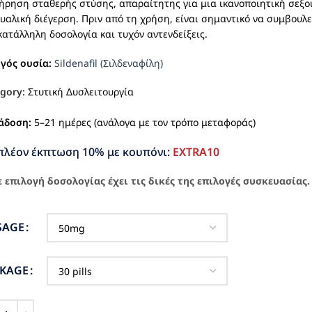
ήρηση σταθερής στύσης, απαραίτητης για μια ικανοποιητική σεξου
υαλική διέγερση. Πριν από τη χρήση, είναι σημαντικό να συμβουλε
κατάλληλη δοσολογία και τυχόν αντενδείξεις.
ργός ουσία:
Sildenafil (Σιλδεναφίλη)
gory:
Στυτική Δυσλειτουργία
άδοση:
5–21 ημέρες (ανάλογα με τον τρόπο μεταφοράς)
πλέον έκπτωση 10% με κουπόνι:
EXTRA10
 επιλογή δοσολογίας έχει τις δικές της επιλογές συσκευασίας.
SAGE
CKAGE