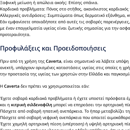
Ξαφνική μείωση ή απώλεια ακοής: Επίσης σπάνια.
Καρδιακά προβλήματα: Πόνος στο στήθος, ακανόνιστος καρδιακός 
Αλλεργικές αντιδράσεις: Συμπτώματα όπως δερματικό εξάνθημα, 
Εάν εμφανίσετε οποιαδήποτε από αυτές τις σοβαρές παρενέργειες,
με έναν επαγγελματία υγείας είναι ζωτικής σημασίας για την ασ
προτεραιότητα.
Προφυλάξεις και Προειδοποιήσεις
Πριν από τη χρήση της
Caverta
, είναι σημαντικό να λάβετε υπόψη
ανεκτή, υπάρχουν ορισμένες καταστάσεις υγείας στις οποίες η χρή
την προστασία της υγείας των χρηστών στην Ελλάδα και παγκοσμί
Η
Caverta
δεν πρέπει να χρησιμοποιείται εάν:
Έχετε σοβαρά καρδιακά προβλήματα ή έχετε υποστεί πρόσφατα έμφ
και η
κιτρική σιλδεναφίλη
μπορεί να επηρεάσει την αρτηριακή πί
Πάσχετε από σοβαρή ηπατική ανεπάρκεια. Το ήπαρ μεταβολίζει τη 
Πάσχετε από σοβαρή νεφρική ανεπάρκεια που απαιτεί αιμοκάθαρ
Έχετε χαμηλή αρτηριακή πίεση (υπέρταση) ή υψηλή αρτηριακή πίε