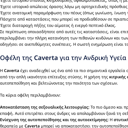
Έχετε ιστορικό σπάνιας κληρονομικής οφθαλμοπάθειας, όπως η μ
Έχετε ιστορικό απώλειας όρασης λόγω μη αρτηριτιδικής πρόσθιας
Έχετε ανατομική παραμόρφωση του πέους (όπως γωνίωση, ίνωση 
Πάσχετε από καταστάσεις που μπορεί να προδιαθέσουν σε πριαπι
Έχετε διαταραχή πήξης του αίματος ή ενεργό πεπτικό έλκος.
Σε περίπτωση οποιασδήποτε από αυτές τις καταστάσεις, είναι επ
περιλαμβάνει την πλήρη κατανόηση των πιθανών κινδύνων και των
οδηγήσει σε ανεπιθύμητες συνέπειες. Η σωστή ενημέρωση είναι τ
Οφέλη της
Caverta
για την Ανδρική Υγεία
Η
Caverta
έχει αναδειχθεί ως ένα από τα πιο σημαντικά εργαλεία
από την απλή ικανότητα επίτευξης στύσης. Η χρήση της
κιτρικής
αυτοπεποίθηση και βελτιώνοντας την ποιότητα των σχέσεων.
Τα κύρια οφέλη περιλαμβάνουν:
Αποκατάσταση της σεξουαλικής λειτουργίας:
Το πιο άμεσο και π
επαφή. Αυτό επιτρέπει στους άνδρες να απολαμβάνουν ξανά τη σεξ
Ενίσχυση της αυτοπεποίθησης και της αυτοεκτίμησης:
Η
στυτικ
θεραπεία με
Caverta
μπορεί να αποκαταστήσει την αυτοπεποίθηση ε