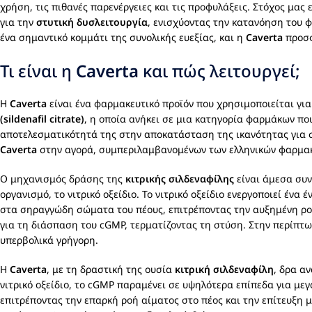
χρήση, τις πιθανές παρενέργειες και τις προφυλάξεις. Στόχος μα
για την
στυτική δυσλειτουργία
, ενισχύοντας την κατανόηση του 
ένα σημαντικό κομμάτι της συνολικής ευεξίας, και η
Caverta
προσφ
Τι είναι η
Caverta
και πώς λειτουργεί;
Η
Caverta
είναι ένα φαρμακευτικό προϊόν που χρησιμοποιείται γι
(sildenafil citrate)
, η οποία ανήκει σε μια κατηγορία φαρμάκων πο
αποτελεσματικότητά της στην αποκατάσταση της ικανότητας για 
Caverta
στην αγορά, συμπεριλαμβανομένων των ελληνικών φαρμακε
Ο μηχανισμός δράσης της
κιτρικής σιλδεναφίλης
είναι άμεσα συν
οργανισμό, το νιτρικό οξείδιο. Το νιτρικό οξείδιο ενεργοποιεί έ
στα σηραγγώδη σώματα του πέους, επιτρέποντας την αυξημένη ροή
για τη διάσπαση του cGMP, τερματίζοντας τη στύση. Στην περίπτ
υπερβολικά γρήγορη.
Η
Caverta
, με τη δραστική της ουσία
κιτρική σιλδεναφίλη
, δρα α
νιτρικό οξείδιο, το cGMP παραμένει σε υψηλότερα επίπεδα για με
επιτρέποντας την επαρκή ροή αίματος στο πέος και την επίτευξη μ