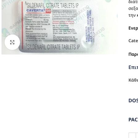
διατ
σεξο
την 
Ενε
Cate
Click to enlarge
Παρ
Επι
Κάθε
DO
PA