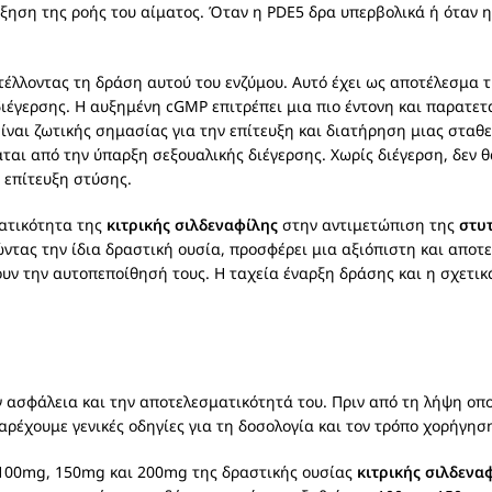
ύξηση της ροής του αίματος. Όταν η PDE5 δρα υπερβολικά ή όταν 
στέλλοντας τη δράση αυτού του ενζύμου. Αυτό έχει ως αποτέλεσμα
ιέγερσης. Η αυξημένη cGMP επιτρέπει μια πιο έντονη και παρατε
ίναι ζωτικής σημασίας για την επίτευξη και διατήρηση μιας σταθε
άται από την ύπαρξη σεξουαλικής διέγερσης. Χωρίς διέγερση, δεν 
 επίτευξη στύσης.
ματικότητα της
κιτρικής σιλδεναφίλης
στην αντιμετώπιση της
στυ
ντας την ίδια δραστική ουσία, προσφέρει μια αξιόπιστη και αποτ
ουν την αυτοπεποίθησή τους. Η ταχεία έναρξη δράσης και η σχετι
ν ασφάλεια και την αποτελεσματικότητά του. Πριν από τη λήψη οπ
ρέχουμε γενικές οδηγίες για τη δοσολογία και τον τρόπο χορήγησ
, 100mg, 150mg και 200mg της δραστικής ουσίας
κιτρικής σιλδενα