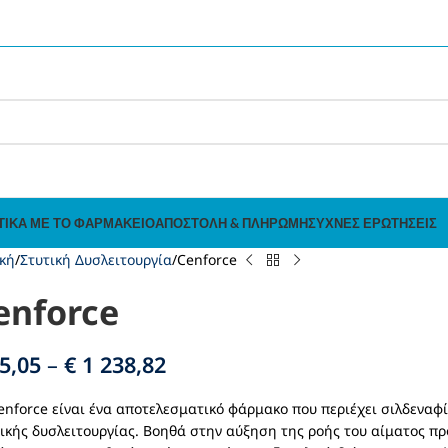
ΤΙΚΆ ΜΕ ΤΟ ΦΑΡΜΑΚΕΊΟ
ΑΠΟΣΤΟΛΉ & ΠΛΗΡΩΜΉ
ΣΥΧΝΈΣ ΕΡΩΤΉΣΕΙΣ
κή
Στυτική Δυσλειτουργία
Cenforce
enforce
5,05
–
€
1 238,82
enforce είναι ένα αποτελεσματικό φάρμακο που περιέχει σιλδεναφ
ικής δυσλειτουργίας. Βοηθά στην αύξηση της ροής του αίματος προ