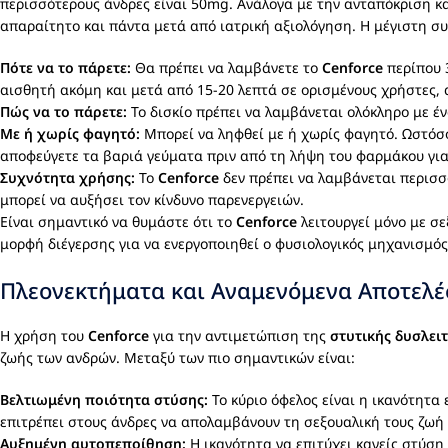
περισσότερους άνδρες είναι 50mg. Ανάλογα με την ανταπόκριση κα
απαραίτητο και πάντα μετά από ιατρική αξιολόγηση. Η μέγιστη σ
Πότε να το πάρετε:
Θα πρέπει να λαμβάνετε το
Cenforce
περίπου 
αισθητή ακόμη και μετά από 15-20 λεπτά σε ορισμένους χρήστες,
Πώς να το πάρετε:
Το δισκίο πρέπει να λαμβάνεται ολόκληρο με ένα
Με ή χωρίς φαγητό:
Μπορεί να ληφθεί με ή χωρίς φαγητό. Ωστόσο
αποφεύγετε τα βαριά γεύματα πριν από τη λήψη του φαρμάκου γι
Συχνότητα χρήσης:
Το
Cenforce
δεν πρέπει να λαμβάνεται περισσ
μπορεί να αυξήσει τον κίνδυνο παρενεργειών.
Είναι σημαντικό να θυμάστε ότι το
Cenforce
λειτουργεί μόνο με σ
μορφή διέγερσης για να ενεργοποιηθεί ο φυσιολογικός μηχανισμός
Πλεονεκτήματα και Αναμενόμενα Αποτελ
Η χρήση του
Cenforce
για την αντιμετώπιση της
στυτικής δυσλει
ζωής των ανδρών. Μεταξύ των πιο σημαντικών είναι:
Βελτιωμένη ποιότητα στύσης:
Το κύριο όφελος είναι η ικανότητα
επιτρέπει στους άνδρες να απολαμβάνουν τη σεξουαλική τους ζωή 
Αυξημένη αυτοπεποίθηση:
Η ικανότητα να επιτύχει κανείς στύση