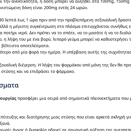
ι την ανεκτικότητα, η δόση μπορεί να αυξηθεί στα 100mg, 150mg 
υνιστώμενη δόση είναι 200mg εντός 24 ωρών.
30 λεπτά έως 1 ώρα πριν από την προβλεπόμενη σεξουαλική δραστη
 αλλά η μέγιστη συγκέντρωση στο πλάσμα επιτυγχάνεται συνήθως ε
 ποτήρι νερό. Δεν πρέπει να το σπάτε, να το μασάτε ή να το διαλύ
, η λήψη του με ένα βαρύ, λιπαρό γεύμα μπορεί να καθυστερήσει τ
α βέλτιστα αποτελέσματα.
ότερο από μία φορά την ημέρα. Η υπέρβαση αυτής της συχνότητας
εξουαλική διέγερση. Η λήψη του φαρμάκου από μόνη της δεν θα προ
 στύσης και να επιδράσει το φάρμακο.
έσματα
τουργίας
προσφέρει μια σειρά από σημαντικά πλεονεκτήματα που 
 επίτευξης και διατήρησης μιας στύσης που είναι αρκετά σκληρή γ
ξανά.
 χωρίς άγχος ή δυσκολία οδηγεί σε σημαντική αύξηση της αυτοπεπο