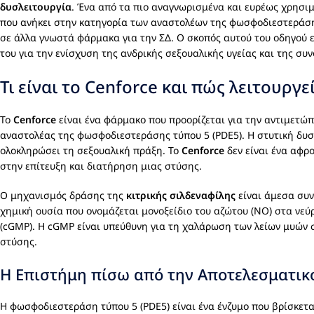
δυσλειτουργία
. Ένα από τα πιο αναγνωρισμένα και ευρέως χρησι
που ανήκει στην κατηγορία των αναστολέων της φωσφοδιεστεράσης
σε άλλα γνωστά φάρμακα για την ΣΔ. Ο σκοπός αυτού του οδηγού 
του για την ενίσχυση της ανδρικής σεξουαλικής υγείας και της συν
Τι είναι το Cenforce και πώς λειτουργεί
Το
Cenforce
είναι ένα φάρμακο που προορίζεται για την αντιμετώ
αναστολέας της φωσφοδιεστεράσης τύπου 5 (PDE5). Η στυτική δυσλ
ολοκληρώσει τη σεξουαλική πράξη. Το
Cenforce
δεν είναι ένα αφρο
στην επίτευξη και διατήρηση μιας στύσης.
Ο μηχανισμός δράσης της
κιτρικής σιλδεναφίλης
είναι άμεσα συν
χημική ουσία που ονομάζεται μονοξείδιο του αζώτου (ΝΟ) στα νεύ
(cGMP). Η cGMP είναι υπεύθυνη για τη χαλάρωση των λείων μυών 
στύσης.
Η Επιστήμη πίσω από την Αποτελεσματικ
Η φωσφοδιεστεράση τύπου 5 (PDE5) είναι ένα ένζυμο που βρίσκετα