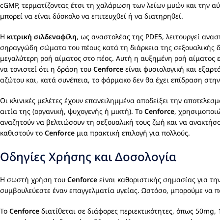
cGMP, τερματίζοντας έτσι τη χαλάρωση των λείων μυών και την α
μπορεί να είναι δύσκολο να επιτευχθεί ή να διατηρηθεί.
Η
κιτρική σιλδεναφίλη
, ως αναστολέας της PDE5, λειτουργεί ανα
σηραγγώδη σώματα του πέους κατά τη διάρκεια της σεξουαλικής δ
μεγαλύτερη ροή αίματος στο πέος. Αυτή η αυξημένη ροή αίματος ε
να τονιστεί ότι η δράση του
Cenforce
είναι φυσιολογική και εξαρτ
αζώτου και, κατά συνέπεια, το φάρμακο δεν θα έχει επίδραση στην
Οι κλινικές μελέτες έχουν επανειλημμένα αποδείξει την αποτελεσ
αιτία της (οργανική, ψυχογενής ή μικτή). Το
Cenforce
, χρησιμοποιώ
αναζητούν να βελτιώσουν τη σεξουαλική τους ζωή και να ανακτήσ
καθιστούν το
Cenforce
μια πρακτική επιλογή για πολλούς.
Οδηγίες Χρήσης και Δοσολογία
Η σωστή χρήση του
Cenforce
είναι καθοριστικής σημασίας για τη
συμβουλεύεστε έναν επαγγελματία υγείας. Ωστόσο, μπορούμε να πα
Το
Cenforce
διατίθεται σε διάφορες περιεκτικότητες, όπως 50mg