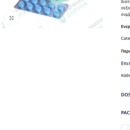
διατ
σεξο
συμβ
Click to enlarge
Ενε
Cate
Παρ
Επι
Κάθε
DO
PA