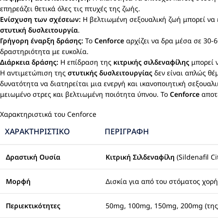
επηρεάζει θετικά όλες τις πτυχές της ζωής.
Ενίσχυση των σχέσεων:
Η βελτιωμένη σεξουαλική ζωή μπορεί να 
στυτική δυσλειτουργία
.
Γρήγορη έναρξη δράσης:
Το
Cenforce
αρχίζει να δρα μέσα σε 30-6
δραστηριότητα με ευκολία.
Διάρκεια δράσης:
Η επίδραση της
κιτρικής σιλδεναφίλης
μπορεί ν
Η αντιμετώπιση της
στυτικής δυσλειτουργίας
δεν είναι απλώς θέμ
δυνατότητα να διατηρείται μια ενεργή και ικανοποιητική σεξουαλ
μειωμένο στρες και βελτιωμένη ποιότητα ύπνου. Το
Cenforce
αποτε
Χαρακτηριστικά του Cenforce
ΧΑΡΑΚΤΗΡΙΣΤΙΚΌ
ΠΕΡΙΓΡΑΦΉ
Δραστική Ουσία
Κιτρική Σιλδεναφίλη
(Sildenafil Ci
Μορφή
Δισκία για από του στόματος χορ
Περιεκτικότητες
50mg, 100mg, 150mg, 200mg (της