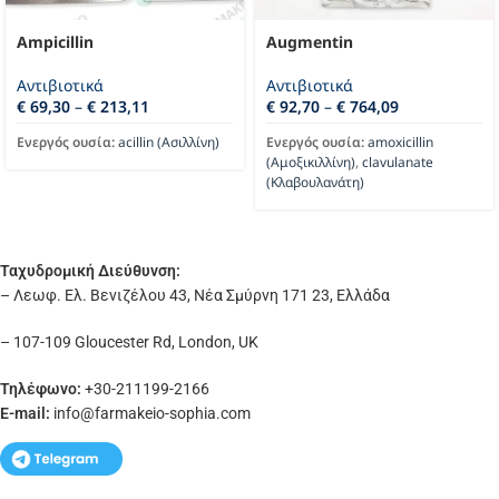
Ampicillin
Augmentin
Αντιβιοτικά
Αντιβιοτικά
€
69,30
–
€
213,11
€
92,70
–
€
764,09
Ενεργός ουσία:
acillin (Ασιλλίνη)
Ενεργός ουσία:
amoxicillin
(Αμοξικιλλίνη)
,
clavulanate
(Κλαβουλανάτη)
Ταχυδρομική Διεύθυνση:
– Λεωφ. Ελ. Βενιζέλου 43, Νέα Σμύρνη 171 23, Ελλάδα
– 107-109 Gloucester Rd, London, UK
Τηλέφωνο:
+30-211199-2166
E-mail:
info
@farmakeio-sophia.com