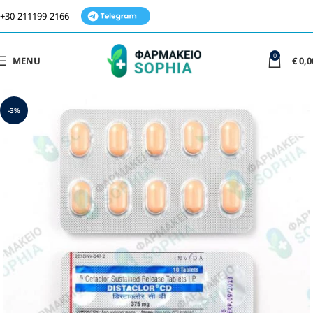
+30-211199-2166
0
MENU
€
0,0
-3%