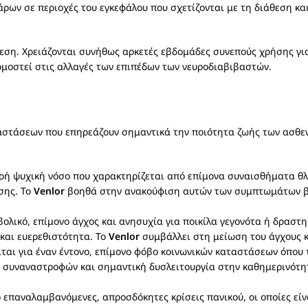
άρων σε περιοχές του εγκεφάλου που σχετίζονται με τη διάθεση κα
μεση. Χρειάζονται συνήθως αρκετές εβδομάδες συνεπούς χρήσης γ
ρμοστεί στις αλλαγές των επιπέδων των νευροδιαβιβαστών.
στάσεων που επηρεάζουν σημαντικά την ποιότητα ζωής των ασθενών
ρή ψυχική νόσο που χαρακτηρίζεται από επίμονα συναισθήματα θλ
σης. Το
Venlor
βοηθά στην ανακούφιση αυτών των συμπτωμάτων βε
ολικό, επίμονο άγχος και ανησυχία για ποικίλα γεγονότα ή δραστη
και ευερεθιστότητα. Το
Venlor
συμβάλλει στη μείωση του άγχους κ
ται για έναν έντονο, επίμονο φόβο κοινωνικών καταστάσεων όπου τ
ν συναναστροφών και σημαντική δυσλειτουργία στην καθημερινότη
επαναλαμβανόμενες, απροσδόκητες κρίσεις πανικού, οι οποίες είν