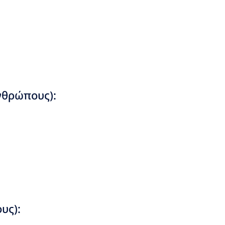
νθρώπους):
υς):