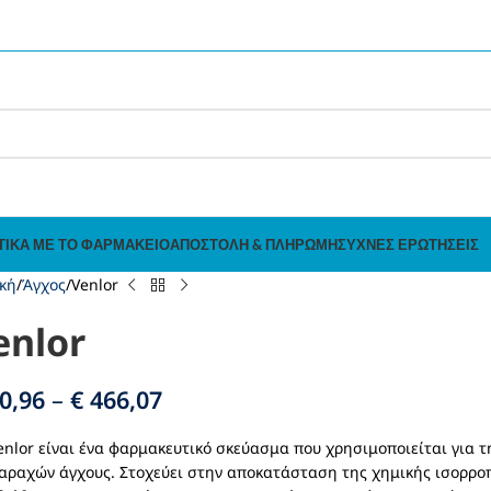
ΤΙΚΆ ΜΕ ΤΟ ΦΑΡΜΑΚΕΊΟ
ΑΠΟΣΤΟΛΉ & ΠΛΗΡΩΜΉ
ΣΥΧΝΈΣ ΕΡΩΤΉΣΕΙΣ
κή
Άγχος
Venlor
enlor
0,96
–
€
466,07
enlor είναι ένα φαρμακευτικό σκεύασμα που χρησιμοποιείται για 
αραχών άγχους. Στοχεύει στην αποκατάσταση της χημικής ισορρο