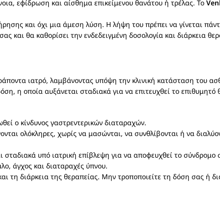
ια, εφίδρωση και αίσθημα επικείμενου θανάτου ή τρέλας. Το
Ven
ήρησης και όχι μια άμεση λύση. Η λήψη του πρέπει να γίνεται πάντ
ας και θα καθορίσει την ενδεδειγμένη δοσολογία και διάρκεια θερ
ράποντα ιατρό, λαμβάνοντας υπόψη την κλινική κατάσταση του ασθ
όση, η οποία αυξάνεται σταδιακά για να επιτευχθεί το επιθυμητό
ωθεί ο κίνδυνος γαστρεντερικών διαταραχών.
νται ολόκληρες, χωρίς να μασώνται, να συνθλίβονται ή να διαλύο
αι σταδιακά υπό ιατρική επίβλεψη για να αποφευχθεί το σύνδρομο
ο, άγχος και διαταραχές ύπνου.
 και τη διάρκεια της θεραπείας. Μην τροποποιείτε τη δόση σας ή 