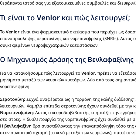
θεράποντα ιατρό σας για εξατομικευμένες συμβουλές και διευκρινί
Τι είναι το
Venlor
και πώς λειτουργεί;
Το
Venlor
είναι ένα φαρμακευτικό σκεύασμα που περιέχει ως δρασ
επαναπρόσληψης σεροτονίνης και νορεπινεφρίνης (SNRIs). Αυτός 
συγκεκριμένων νευροψυχιατρικών καταστάσεων.
Ο Μηχανισμός Δράσης της
Βενλαφαξίνης
Για να κατανοήσουμε πώς λειτουργεί το
Venlor
, πρέπει να εξετάσ
μηνύματα μεταξύ των νευρικών κυττάρων. Δύο από τους σημαντικότε
νορεπινεφρίνη.
Σεροτονίνη:
Συχνά αναφέρεται ως η “ορμόνη της καλής διάθεσης”, 
λειτουργιών. Χαμηλά επίπεδα σεροτονίνης έχουν συνδεθεί με την
κ
Νορεπινεφρίνη:
Αυτός ο νευροδιαβιβαστής επηρεάζει την εγρήγορ
στο στρες. Η δυσλειτουργία της νορεπινεφρίνης έχει συνδεθεί μ
Η
βενλαφαξίνη
δρα αναστέλλοντας την επαναπρόσληψη τόσο της σε
στον συναπτικό σχισμή (το κενό μεταξύ των νευρώνων), αυτοί οι 