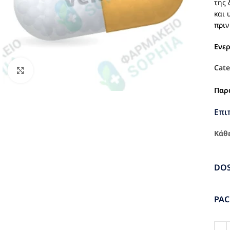
της 
και 
πριν
Ενε
Cate
Click to enlarge
Παρ
Επι
Κάθε
DO
PA