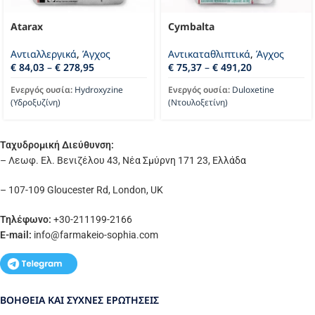
Atarax
Cymbalta
Αντιαλλεργικά
,
Άγχος
Αντικαταθλιπτικά
,
Άγχος
€
84,03
–
€
278,95
€
75,37
–
€
491,20
Ενεργός ουσία:
Hydroxyzine
Ενεργός ουσία:
Duloxetine
(Υδροξυζίνη)
(Ντουλοξετίνη)
Ταχυδρομική Διεύθυνση:
– Λεωφ. Ελ. Βενιζέλου 43, Νέα Σμύρνη 171 23, Ελλάδα
– 107-109 Gloucester Rd, London, UK
Τηλέφωνο:
+30-211199-2166
E-mail:
info
@farmakeio-sophia.com
ΒΟΉΘΕΙΑ ΚΑΙ ΣΥΧΝΈΣ ΕΡΩΤΉΣΕΙΣ