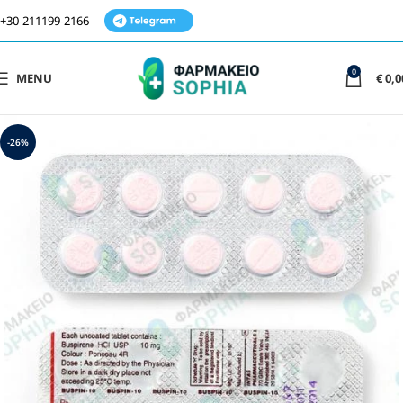
+30-211199-2166
0
MENU
€
0,0
-26%