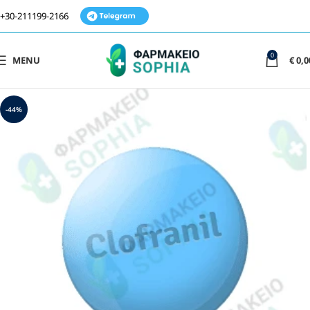
+30-211199-2166
0
MENU
€
0,0
-44%