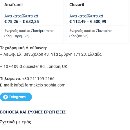
Anafranil
Clozaril
Αντικαταθλιπτικά
Αντικαταθλιπτικά
€
75,26
–
€
632,35
€
112,49
–
€
500,99
Ενεργός ουσία:
Clomipramine
Ενεργός ουσία:
Clozapine
(Κλομιπραμίνη)
(Κλοζαπίνη)
Ταχυδρομική Διεύθυνση:
– Λεωφ. Ελ. Βενιζέλου 43, Νέα Σμύρνη 171 23, Ελλάδα
– 107-109 Gloucester Rd, London, UK
Τηλέφωνο:
+30-211199-2166
E-mail:
info
@farmakeio-sophia.com
ΒΟΉΘΕΙΑ ΚΑΙ ΣΥΧΝΈΣ ΕΡΩΤΉΣΕΙΣ
Σχετικά με εμάς