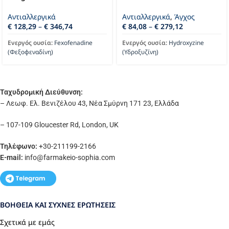
Αντιαλλεργικά
Αντιαλλεργικά
,
Άγχος
€
128,29
–
€
346,74
€
84,08
–
€
279,12
Ενεργός ουσία:
Fexofenadine
Ενεργός ουσία:
Hydroxyzine
(Φεξοφεναδίνη)
(Υδροξυζίνη)
Ταχυδρομική Διεύθυνση:
– Λεωφ. Ελ. Βενιζέλου 43, Νέα Σμύρνη 171 23, Ελλάδα
– 107-109 Gloucester Rd, London, UK
Τηλέφωνο:
+30-211199-2166
E-mail:
info
@farmakeio-sophia.com
ΒΟΉΘΕΙΑ ΚΑΙ ΣΥΧΝΈΣ ΕΡΩΤΉΣΕΙΣ
Σχετικά με εμάς