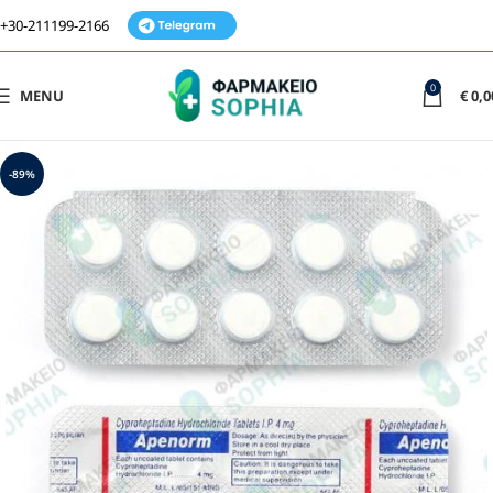
+30-211199-2166
0
MENU
€
0,0
-89%