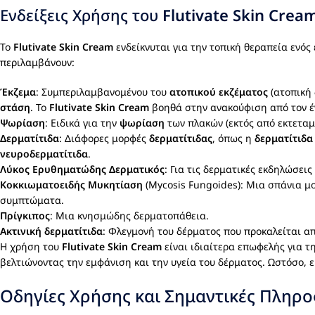
Ενδείξεις Χρήσης του
Flutivate Skin Crea
Το
Flutivate Skin Cream
ενδείκνυται για την τοπική θεραπεία ενός
περιλαμβάνουν:
Έκζεμα
: Συμπεριλαμβανομένου του
ατοπικού εκζέματος
(ατοπική 
στάση
. Το
Flutivate Skin Cream
βοηθά στην ανακούφιση από τον έν
Ψωρίαση
: Ειδικά για την
ψωρίαση
των πλακών (εκτός από εκτεταμέ
Δερματίτιδα
: Διάφορες μορφές
δερματίτιδας
, όπως η
δερματίτιδα
νευροδερματίτιδα
.
Λύκος Ερυθηματώδης Δερματικός
: Για τις δερματικές εκδηλώσεις
Κοκκιωματοειδής Μυκητίαση
(Mycosis Fungoides): Μια σπάνια μ
συμπτώματα.
Πρίγκιπος
: Μια κνησμώδης δερματοπάθεια.
Ακτινική δερματίτιδα
: Φλεγμονή του δέρματος που προκαλείται απ
Η χρήση του
Flutivate Skin Cream
είναι ιδιαίτερα επωφελής για 
βελτιώνοντας την εμφάνιση και την υγεία του δέρματος. Ωστόσο, ε
Οδηγίες Χρήσης και Σημαντικές Πληρο