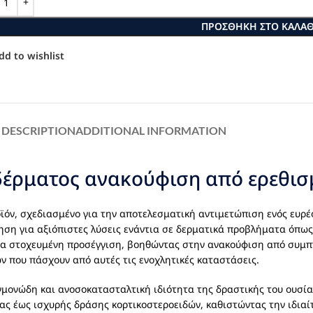
ΠΡΟΣΘΉΚΗ ΣΤΟ ΚΑΛΆΘ
dd to wishlist
DESCRIPTION
ADDITIONAL INFORMATION
δέρματος ανακούφιση από ερεθισ
οϊόν, σχεδιασμένο για την αποτελεσματική αντιμετώπιση ενός ευ
τηση για αξιόπιστες λύσεις ενάντια σε δερματικά προβλήματα όπω
α στοχευμένη προσέγγιση, βοηθώντας στην ανακούφιση από συμ
ν που πάσχουν από αυτές τις ενοχλητικές καταστάσεις.
γμονώδη και ανοσοκατασταλτική ιδιότητα της δραστικής του ουσία
ίας έως ισχυρής δράσης κορτικοστεροειδών, καθιστώντας την ιδια