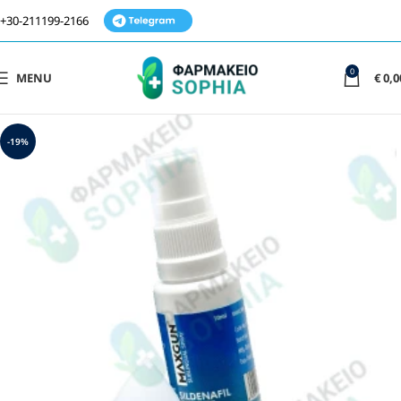
+30-211199-2166
0
MENU
€
0,0
-19%