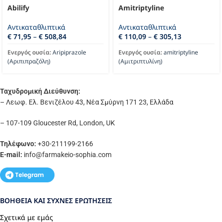
Abilify
Amitriptyline
Αντικαταθλιπτικά
Αντικαταθλιπτικά
€
71,95
–
€
508,84
€
110,09
–
€
305,13
Ενεργός ουσία:
Aripiprazole
Ενεργός ουσία:
amitriptyline
(Αριπιπραζόλη)
(Αμιτριπτυλίνη)
Ταχυδρομική Διεύθυνση:
– Λεωφ. Ελ. Βενιζέλου 43, Νέα Σμύρνη 171 23, Ελλάδα
– 107-109 Gloucester Rd, London, UK
Τηλέφωνο:
+30-211199-2166
E-mail:
info
@farmakeio-sophia.com
ΒΟΉΘΕΙΑ ΚΑΙ ΣΥΧΝΈΣ ΕΡΩΤΉΣΕΙΣ
Σχετικά με εμάς