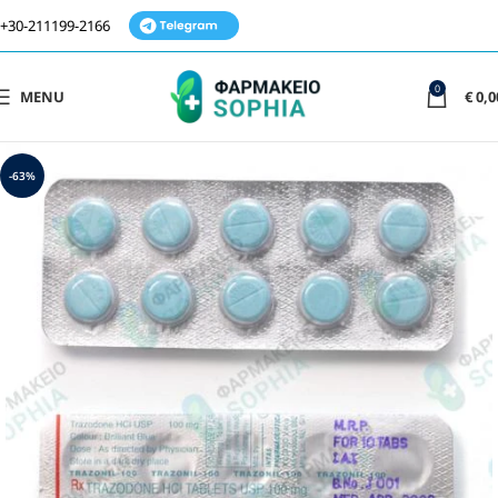
+30-211199-2166
0
MENU
€
0,0
-63%