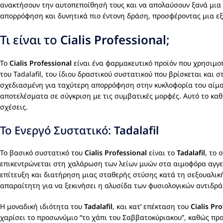
ανακτήσουν την αυτοπεποίθησή τους και να απολαύσουν ξανά μια π
απορρόφηση και δυνητικά πιο έντονη δράση, προσφέροντας μια εξ
Τι είναι το
Cialis Professional
;
Το
Cialis Professional
είναι ένα φαρμακευτικό προϊόν που χρησιμοπ
του Tadalafil, του ίδιου δραστικού συστατικού που βρίσκεται και
σχεδιασμένη για ταχύτερη απορρόφηση στην κυκλοφορία του αίματ
αποτελέσματα σε σύγκριση με τις συμβατικές μορφές. Αυτό το καθι
σχέσεις.
Το Ενεργό Συστατικό:
Tadalafil
Το βασικό συστατικό του
Cialis Professional
είναι το
Tadalafil
, το 
επικεντρώνεται στη χαλάρωση των λείων μυών στα αιμοφόρα αγγεί
επίτευξη και διατήρηση μιας σταθερής στύσης κατά τη σεξουαλική 
απαραίτητη για να ξεκινήσει η αλυσίδα των φυσιολογικών αντιδρ
Η μοναδική ιδιότητα του
Tadalafil
, και κατ’ επέκταση του
Cialis Pr
χαρίσει το προσωνύμιο “το χάπι του Σαββατοκύριακου”, καθώς προ