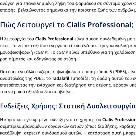
ανάγκη για επανειλημμένη λήψη του φαρμάκου σε σύντομο χρονικό
επαφής, βελτιώνοντας σημαντικά την ποιότητα ζωής των ανδρών 
Πώς Λειτουργεί το
Cialis Professional
;
Η λειτουργία του
Cialis Professional
είναι άμεσα συνδεδεμένη με 
πέος. Το νιτρικό οξείδιο ενεργοποιεί ένα ένζυμο, την γουανυλική 
μονοφωσφορική (cGMP). Το cGMP είναι υπεύθυνο για τη χαλάρωση
ροή αίματος και οδηγώντας σε στύση.
Ωστόσο, ένα άλλο ένζυμο, η φωσφοδιεστεράση τύπου 5 (PDE5), είν
αναστολέας της PDE5, το
Tadalafil
εμποδίζει τη δράση αυτού του ε
επιτρέποντας την ενίσχυση και διατήρηση της στύσης, εφόσον υπά
του νιτρικού οξειδίου δεν συμβαίνει.
Ενδείξεις Χρήσης:
Στυτική Δυσλειτουργία
Η κύρια και εγκεκριμένη ένδειξη για τη χρήση του
Cialis Professio
συμπεριλαμβανομένων οργανικών αιτιών (όπως διαβήτης, καρδιαγγε
κατάθλιψη, στρες) ή συνδυασμού αυτών. Η κατάσταση αυτή μπορεί 