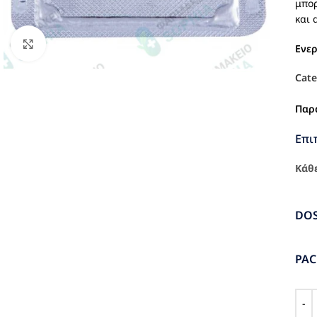
μπορ
και 
Click to enlarge
Ενε
Cate
Παρ
Επι
Κάθε
DO
PA