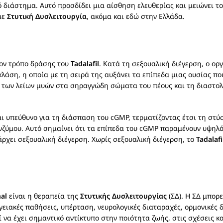
 διάστημα. Αυτό προσδίδει μια αίσθηση ελευθερίας και μειώνει τ
με
Στυτική Δυσλειτουργία
, ακόμα και εδώ στην Ελλάδα.
τον τρόπο δράσης του
Tadalafil
. Κατά τη σεξουαλική διέγερση, ο ορ
κυκλάση, η οποία με τη σειρά της αυξάνει τα επίπεδα μιας ουσίας π
 των λείων μυών στα σηραγγώδη σώματα του πέους και τη διαστολ
αι υπεύθυνο για τη διάσπαση του cGMP, τερματίζοντας έτσι τη στ
νζύμου. Αυτό σημαίνει ότι τα επίπεδα του cGMP παραμένουν υψηλά
ρχει σεξουαλική διέγερση. Χωρίς σεξουαλική διέγερση, το
Tadalafi
nal
είναι η θεραπεία της
Στυτικής Δυσλειτουργίας
(ΣΔ). Η ΣΔ μπορε
ιακές παθήσεις, υπέρταση, νευρολογικές διαταραχές, ορμονικές δ
να έχει σημαντικό αντίκτυπο στην ποιότητα ζωής, στις σχέσεις κ