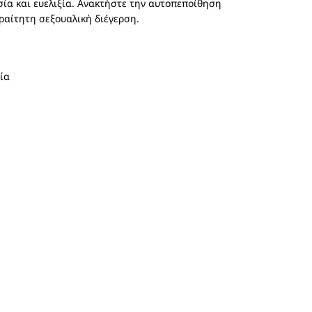
σία και ευελιξία. Ανακτήστε την αυτοπεποίθηση
ραίτητη σεξουαλική διέγερση.
ία