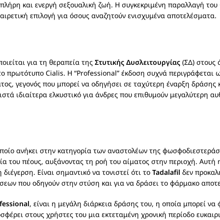
λήρη και ενεργή σεξουαλική ζωή. Η συγκεκριμένη παραλλαγή του C
αιρετική επιλογή για όσους αναζητούν ενισχυμένα αποτελέσματα.
οιείται για τη θεραπεία της
Στυτικής Δυσλειτουργίας
(ΣΔ) στους 
 στο πρωτότυπο Cialis. Η “Professional” έκδοση συχνά περιγράφετα
ος, γεγονός που μπορεί να οδηγήσει σε ταχύτερη έναρξη δράσης κ
στά ιδιαίτερα ελκυστικό για άνδρες που επιθυμούν μεγαλύτερη αυθ
οποίο ανήκει στην κατηγορία των αναστολέων της φωσφοδιεστεράσης
α του πέους, αυξάνοντας τη ροή του αίματος στην περιοχή. Αυτή 
διέγερση. Είναι σημαντικό να τονιστεί ότι το
Tadalafil
δεν προκαλε
άσεων που οδηγούν στην στύση και για να δράσει το φάρμακο αποτ
ofessional
, είναι η μεγάλη διάρκεια δράσης του, η οποία μπορεί να 
σφέρει στους χρήστες του μια εκτεταμένη χρονική περίοδο ευκαιρ