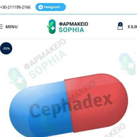
+30-211199-2166
0
MENU
€
0,0
-35%