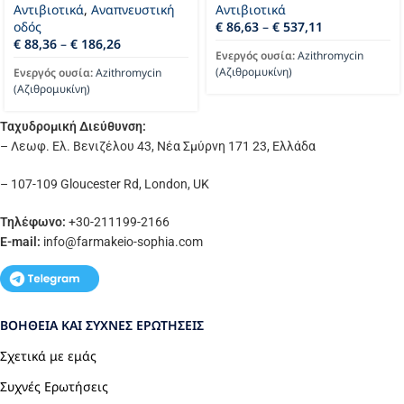
Αντιβιοτικά
,
Αναπνευστική
Αντιβιοτικά
οδός
€
86,63
–
€
537,11
€
88,36
–
€
186,26
Ενεργός ουσία:
Azithromycin
(Αζιθρομυκίνη)
Ενεργός ουσία:
Azithromycin
(Αζιθρομυκίνη)
Ταχυδρομική Διεύθυνση:
– Λεωφ. Ελ. Βενιζέλου 43, Νέα Σμύρνη 171 23, Ελλάδα
– 107-109 Gloucester Rd, London, UK
Τηλέφωνο:
+30-211199-2166
E-mail:
info
@farmakeio-sophia.com
ΒΟΉΘΕΙΑ ΚΑΙ ΣΥΧΝΈΣ ΕΡΩΤΉΣΕΙΣ
Σχετικά με εμάς
Συχνές Ερωτήσεις