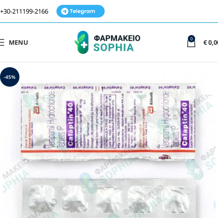
+30-211199-2166
0
MENU
€
0,0
-45%