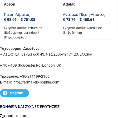
Aceon
Adalat
Πίεση Αίματος
Αντιιικά
,
Πίεση Αίματος
€
98,06
–
€
761,05
€
73,76
–
€
468,61
Ενεργός ουσία:
erbumine
Ενεργός ουσία:
Nifedipine
(Ερβουμίνη)
,
perindopril
(Νιφεδιπίνη)
(Περινδοπρίλη)
Ταχυδρομική Διεύθυνση:
– Λεωφ. Ελ. Βενιζέλου 43, Νέα Σμύρνη 171 23, Ελλάδα
– 107-109 Gloucester Rd, London, UK
Τηλέφωνο:
+30-211199-2166
E-mail:
info
@farmakeio-sophia.com
ΒΟΉΘΕΙΑ ΚΑΙ ΣΥΧΝΈΣ ΕΡΩΤΉΣΕΙΣ
Σχετικά με εμάς