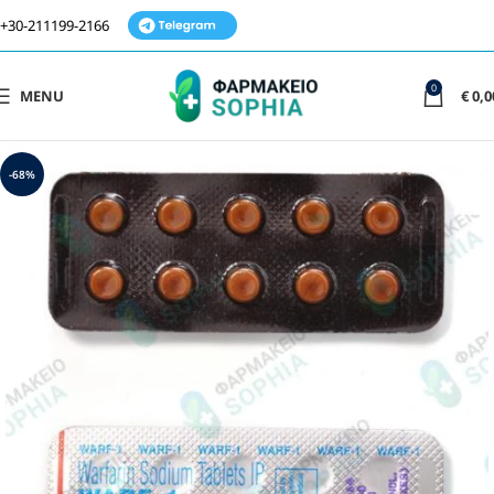
+30-211199-2166
0
MENU
€
0,0
-68%