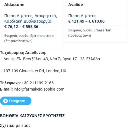
Aldactone
Avalide
Πίεση Αίματος
,
Διουρητικά
,
Πίεση Αίματος
Καρδιακή Δυσλειτουργία
€
121,49
–
€
610,06
€
76,12
–
€
555,36
Ενεργός ουσία:
Irbesartan
(Ιρβεσαρτάνη)
Ενεργός ουσία:
Spironolactone
(Σπιρονολακτόνη)
Ταχυδρομική Διεύθυνση:
– Λεωφ. Ελ. Βενιζέλου 43, Νέα Σμύρνη 171 23, Ελλάδα
– 107-109 Gloucester Rd, London, UK
Τηλέφωνο:
+30-211199-2166
E-mail:
info
@farmakeio-sophia.com
ΒΟΉΘΕΙΑ ΚΑΙ ΣΥΧΝΈΣ ΕΡΩΤΉΣΕΙΣ
Σχετικά με εμάς