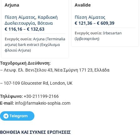
Arjuna
Avalide
Πίεση Αίματος
,
Καρδιακή
Πίεση Αίματος
Δυσλειτουργία
,
Βότανα
€
121,36
–
€
609,39
€
116,16
–
€
132,63
Ενεργός ουσία:
Irbesartan
(Ιρβεσαρτάνη)
Ενεργός ουσία:
Arjuna (Terminalia
arjuna) bark extract (Εκχύλισμα
φλοιού Arjuna)
Ταχυδρομική Διεύθυνση:
– Λεωφ. Ελ. Βενιζέλου 43, Νέα Σμύρνη 171 23, Ελλάδα
– 107-109 Gloucester Rd, London, UK
Τηλέφωνο:
+30-211199-2166
E-mail:
info
@farmakeio-sophia.com
ΒΟΉΘΕΙΑ ΚΑΙ ΣΥΧΝΈΣ ΕΡΩΤΉΣΕΙΣ