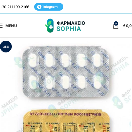
+30-211199-2166
0
MENU
€
0,0
-35%