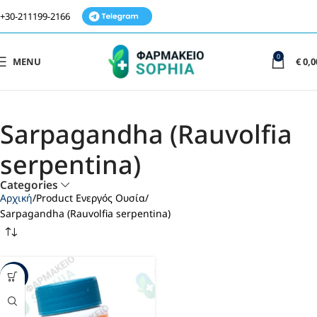
+30-211199-2166
0
MENU
€
0,0
Sarpagandha (Rauvolfia
serpentina)
Categories
Αρχική
Product Ενεργός Ουσία
Sarpagandha (Rauvolfia serpentina)
-40%