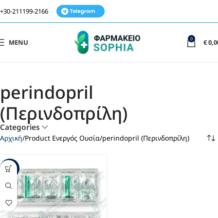
+30-211199-2166
0
MENU
€
0,0
perindopril
(Περινδοπρίλη)
Categories
Αρχική
Product Ενεργός Ουσία
perindopril (Περινδοπρίλη)
-37%