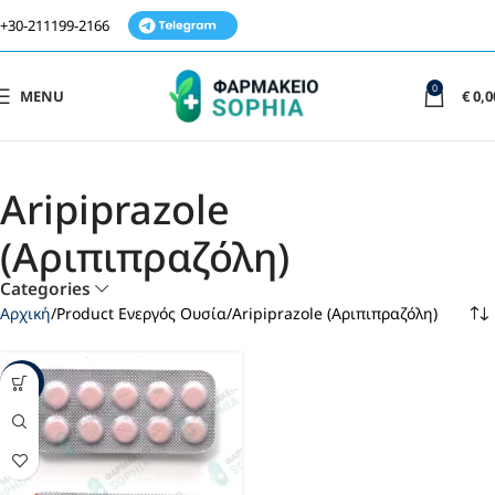
+30-211199-2166
0
MENU
€
0,0
Aripiprazole
(Αριπιπραζόλη)
Categories
Αρχική
Product Ενεργός Ουσία
Aripiprazole (Αριπιπραζόλη)
-59%