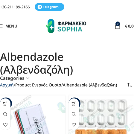
+30-211199-2166
0
MENU
€
0,0
Albendazole
(Αλβενδαζόλη)
Categories
Αρχική
Product Ενεργός Ουσία
Albendazole (Αλβενδαζόλη)
-34%
-31%