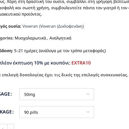
υς. Χάρη στη δραστική του ουσία, συμβάλλει στη γρήγορη βελτίωση
ασφαλή και σωστή χρήση, συμβουλευτείτε πάντα τον γιατρό ή τον
ακευτικού προϊόντος.
ργός ουσία:
Voveran (Voveran (Δικλοφενάκη)
gories:
Μυοχαλαρωτικά
,
Αναλγητικά
άδοση:
5–21 ημέρες (ανάλογα με τον τρόπο μεταφοράς)
πλέον έκπτωση 10% με κουπόνι:
EXTRA10
 επιλογή δοσολογίας έχει τις δικές της επιλογές συσκευασίας.
SAGE
CKAGE