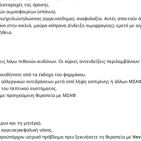
 διαταραχές της όρασης.
ών αιμοσφαιρίων (σπάνια).
υ/χειλιών/γλώσσας (αγγειοοίδημα), αναφυλαξία. Αυτές απαιτούν 
ο στην κοιλιά, μαύρα κόπρανα (ένδειξη αιμορραγίας), εμετό με αί
ήθεια.
ις λόγω πιθανών κινδύνων. Οι κύριες αντενδείξεις περιλαμβάνουν:
ποιοδήποτε από τα έκδοχα του φαρμάκου.
ων αλλεργικών αντιδράσεων μετά από λήψη ασπιρίνης ή άλλων ΜΣΑΦ
η του πεπτικού συστήματος.
ι με προηγούμενη θεραπεία με ΜΣΑΦ.
ρυο και τη μητέρα).
 αγγειοεγκεφαλική νόσος.
 προϋπάρχον ιατρικό πρόβλημα πριν ξεκινήσετε τη θεραπεία με
Vov