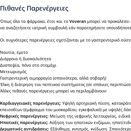
Πιθανές Παρενέργειες
Όπως όλα τα φάρμακα, έτσι και το
Voveran
μπορεί να προκαλέσει π
να αναζητήσετε ιατρική συμβουλή εάν παρατηρήσετε οποιοδήποτ
Οι συχνότερες παρενέργειες σχετίζονται με το γαστρεντερικό σύσ
Ναυτία, έμετο
Διάρροια ή δυσκοιλιότητα
Δυσπεψία, πόνο στο στομάχι
Μετεωρισμός
Γαστρεντερική αιμορραγία (σπανιότερα, αλλά σοβαρή)
Έλκη ή διάτρηση του πεπτικού συστήματος (σε σπάνιες περιπτώσει
Άλλες πιθανές παρενέργειες μπορεί να περιλαμβάνουν:
Καρδιαγγειακές παρενέργειες:
Υψηλή αρτηριακή πίεση, κατακράτη
επεισοδίων (έμφραγμα του μυοκαρδίου, εγκεφαλικό) με υψηλές δόσ
Νεφρικές παρενέργειες:
Μείωση της νεφρικής λειτουργίας, ειδικ
Ηπατικές παρενέργειες:
Αύξηση των ηπατικών ενζύμων, ηπατίτιδα
Δερματικές αντιδράσεις:
Εξάνθημα, κνησμός, κνίδωση. Σπανιότερα