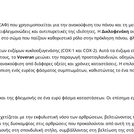
;
ΑΦ) που χρησιμοποιείται για την ανακούφιση του πόνου και τη με
ντιφλεγμονώδεις και αντιπυρετικές της ιδιότητες. Η
Δικλοφενάκη
αν
στο σώμα που παίζουν καθοριστικό ρόλο στην πρόκληση πόνου, φλ
των ενζύμων κυκλοοξυγενάσης (COX-1 και COX-2). Αυτά τα ένζυμα ε
τους, το
Voveran
μειώνει την παραγωγή προσταγλανδινών, οδηγώντ
 ανακούφιση από διάφορες οξείες και χρόνιες καταστάσεις. Η επιλ
πιση ενός ευρέος φάσματος συμπτωμάτων, καθιστώντας το ένα πολ
και της φλεγμονής σε ένα ευρύ φάσμα καταστάσεων. Οι επίσημα εγ
χετίζεται με την εκφυλιστική νόσο των αρθρώσεων, βελτιώνοντας 
αι της δυσκαμψίας στις αρθρώσεις που προκαλούνται από αυτή τη
μονής στη σπονδυλική στήλη, συμβάλλοντας στη βελτίωση της στάσ