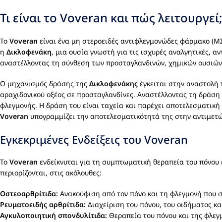
Τι είναι το Voveran και πώς λειτουργεί
Το
Voveran
είναι ένα μη στεροειδές αντιφλεγμονώδες φάρμακο (ΜΣ
η
Δικλοφενάκη
, μια ουσία γνωστή για τις ισχυρές αναλγητικές, α
αναστέλλοντας τη σύνθεση των προσταγλανδινών, χημικών ουσιών 
Ο μηχανισμός δράσης της
Δικλοφενάκης
έγκειται στην αναστολή 
αραχιδονικού οξέος σε προσταγλανδίνες. Αναστέλλοντας τη δράση 
φλεγμονής. Η δράση του είναι ταχεία και παρέχει αποτελεσματική
Voveran
υπογραμμίζει την αποτελεσματικότητά της στην αντιμετώ
Εγκεκριμένες Ενδείξεις του Voveran
Το
Voveran
ενδείκνυται για τη συμπτωματική θεραπεία του πόνου 
περιορίζονται, στις ακόλουθες:
Οστεοαρθρίτιδα:
Ανακούφιση από τον πόνο και τη φλεγμονή που σ
Ρευματοειδής αρθρίτιδα:
Διαχείριση του πόνου, του οιδήματος κ
Αγκυλοποιητική σπονδυλίτιδα:
Θεραπεία του πόνου και της φλεγ