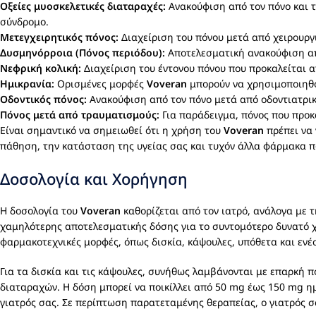
Οξείες μυοσκελετικές διαταραχές:
Ανακούφιση από τον πόνο και τ
σύνδρομο.
Μετεγχειρητικός πόνος:
Διαχείριση του πόνου μετά από χειρουρ
Δυσμηνόρροια (Πόνος περιόδου):
Αποτελεσματική ανακούφιση από
Νεφρική κολική:
Διαχείριση του έντονου πόνου που προκαλείται α
Ημικρανία:
Ορισμένες μορφές
Voveran
μπορούν να χρησιμοποιηθού
Οδοντικός πόνος:
Ανακούφιση από τον πόνο μετά από οδοντιατρικ
Πόνος μετά από τραυματισμούς:
Για παράδειγμα, πόνος που προκ
Είναι σημαντικό να σημειωθεί ότι η χρήση του
Voveran
πρέπει να 
πάθηση, την κατάσταση της υγείας σας και τυχόν άλλα φάρμακα π
Δοσολογία και Χορήγηση
Η δοσολογία του
Voveran
καθορίζεται από τον ιατρό, ανάλογα με 
χαμηλότερης αποτελεσματικής δόσης για το συντομότερο δυνατό χ
φαρμακοτεχνικές μορφές, όπως δισκία, κάψουλες, υπόθετα και ενέ
Για τα δισκία και τις κάψουλες, συνήθως λαμβάνονται με επαρκή π
διαταραχών. Η δόση μπορεί να ποικίλλει από 50 mg έως 150 mg ημε
γιατρός σας. Σε περίπτωση παρατεταμένης θεραπείας, ο γιατρός 