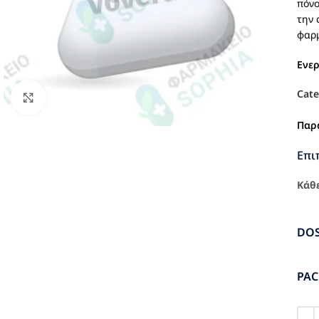
πόνο
την 
φαρμ
Ενε
Cate
Click to enlarge
Παρ
Επι
Κάθε
DO
PA