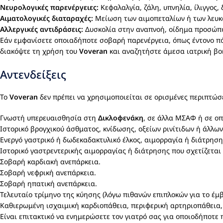
Νευρολογικές παρενέργειες:
Κεφαλαλγία, ζάλη, υπνηλία, ίλιγγος,
Αιματολογικές διαταραχές:
Μείωση των αιμοπεταλίων ή των λευκ
Αλλεργικές αντιδράσεις:
Δυσκολία στην αναπνοή, οίδημα προσώπο
Εάν εμφανίσετε οποιαδήποτε σοβαρή παρενέργεια, όπως έντονο πόν
διακόψτε τη χρήση του
Voveran
και αναζητήστε άμεσα ιατρική βο
Αντενδείξεις
Το
Voveran
δεν πρέπει να χρησιμοποιείται σε ορισμένες περιπτώσε
Γνωστή υπερευαισθησία στη
Δικλοφενάκη
, σε άλλα ΜΣΑΦ ή σε ο
Ιστορικό βρογχικού άσθματος, κνίδωσης, οξείων ρινίτιδων ή άλλ
Ενεργό γαστρικό ή δωδεκαδακτυλικό έλκος, αιμορραγία ή διάτρησ
Ιστορικό γαστρεντερικής αιμορραγίας ή διάτρησης που σχετίζετα
Σοβαρή καρδιακή ανεπάρκεια.
Σοβαρή νεφρική ανεπάρκεια.
Σοβαρή ηπατική ανεπάρκεια.
Τελευταίο τρίμηνο της κύησης (λόγω πιθανών επιπλοκών για το έμβ
Καθιερωμένη ισχαιμική καρδιοπάθεια, περιφερική αρτηριοπάθεια,
Είναι επιτακτικό να ενημερώσετε τον γιατρό σας για οποιοδήποτε