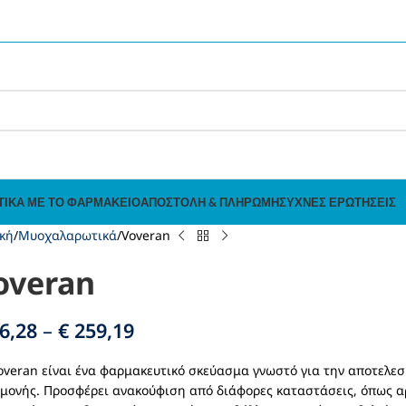
ΤΙΚΆ ΜΕ ΤΟ ΦΑΡΜΑΚΕΊΟ
ΑΠΟΣΤΟΛΉ & ΠΛΗΡΩΜΉ
ΣΥΧΝΈΣ ΕΡΩΤΉΣΕΙΣ
κή
Μυοχαλαρωτικά
Voveran
overan
6,28
–
€
259,19
overan είναι ένα φαρμακευτικό σκεύασμα γνωστό για την αποτελεσ
μονής. Προσφέρει ανακούφιση από διάφορες καταστάσεις, όπως αρθ