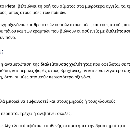
 το
Pletal
βελτιώνει τη ροή του αίματος στα μικρότερα αγγεία, τα τρ
ούς, όπως στους μύες των ποδιών.
οχή οξυγόνου και θρεπτικών ουσιών στους μύες και τους ιστούς π
του πόνου και των κραμπών που βιώνουν οι ασθενείς με
διαλείπουσ
υν πόνο.
ι;
 η αντιμετώπιση της
διαλείπουσας χωλότητας
που οφείλεται σε
π
όδια, και μερικές φορές στους βραχίονες, αν και είναι λιγότερο 
η, όταν οι μύες απαιτούν περισσότερο οξυγόνο.
λά μπορεί να εμφανιστεί και στους μηρούς ή τους γλουτούς.
περπατά, τρέχει ή ανεβαίνει σκάλες.
ε λίγα λεπτά αφότου ο ασθενής σταματήσει την δραστηριότητα.