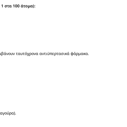
1 στα 100 άτομα):
αμβάνουν ταυτόχρονα αντιϋπερτασικά φάρμακα.
φαγούρα).