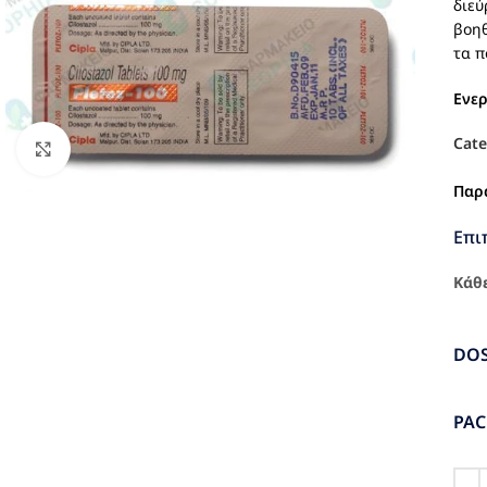
διεύ
βοηθ
τα π
Ενε
Cate
Click to enlarge
Παρ
Επι
Κάθε
DO
PA