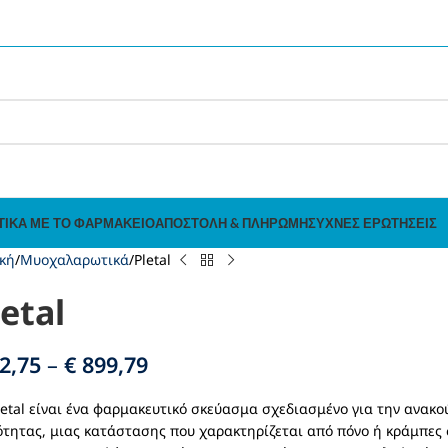
ΤΙΚΆ ΜΕ ΤΟ ΦΑΡΜΑΚΕΊΟ
ΑΠΟΣΤΟΛΉ & ΠΛΗΡΩΜΉ
ΣΥΧΝΈΣ ΕΡΩΤΉΣΕΙΣ
κή
Μυοχαλαρωτικά
Pletal
letal
2,75
–
€
899,79
letal είναι ένα φαρμακευτικό σκεύασμα σχεδιασμένο για την ανα
τητας, μιας κατάστασης που χαρακτηρίζεται από πόνο ή κράμπες 