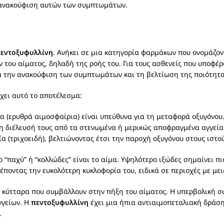
ν ανακούφιση αυτών των συμπτωμάτων.
εντοξυφυλλίνη
. Ανήκει σε μια κατηγορία φαρμάκων που ονομάζον
 του αίματος, δηλαδή της ροής του. Για τους ασθενείς που υποφέ
ια την ανακούφιση των συμπτωμάτων και τη βελτίωση της ποιότητα
χει αυτό το αποτέλεσμα:
 (ερυθρά αιμοσφαίρια) είναι υπεύθυνα για τη μεταφορά οξυγόνου.
τη διέλευσή τους από τα στενωμένα ή μερικώς αποφραγμένα αγγεία
α (τριχοειδή), βελτιώνοντας έτσι την παροχή οξυγόνου στους ιστού
 “παχύ” ή “κολλώδες” είναι το αίμα. Υψηλότερο ιξώδες σημαίνει π
ρέποντας την ευκολότερη κυκλοφορία του, ειδικά σε περιοχές με με
ι κύτταρα που συμβάλλουν στην πήξη του αίματος. Η υπερβολική 
γγείων. Η
πεντοξυφυλλίνη
έχει μια ήπια αντιαιμοπεταλιακή δράση
.