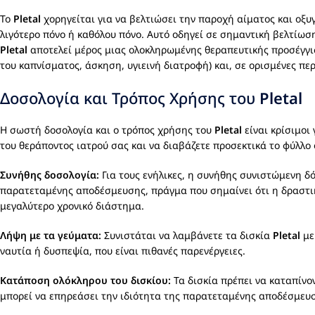
Το
Pletal
χορηγείται για να βελτιώσει την παροχή αίματος και οξυ
λιγότερο πόνο ή καθόλου πόνο. Αυτό οδηγεί σε σημαντική βελτίωση
Pletal
αποτελεί μέρος μιας ολοκληρωμένης θεραπευτικής προσέγγι
του καπνίσματος, άσκηση, υγιεινή διατροφή) και, σε ορισμένες πε
Δοσολογία και Τρόπος Χρήσης του
Pletal
Η σωστή δοσολογία και ο τρόπος χρήσης του
Pletal
είναι κρίσιμοι
του θεράποντος ιατρού σας και να διαβάζετε προσεκτικά το φύλλο
Συνήθης δοσολογία:
Για τους ενήλικες, η συνήθης συνιστώμενη δ
παρατεταμένης αποδέσμευσης, πράγμα που σημαίνει ότι η δραστι
μεγαλύτερο χρονικό διάστημα.
Λήψη με τα γεύματα:
Συνιστάται να λαμβάνετε τα δισκία
Pletal
με
ναυτία ή δυσπεψία, που είναι πιθανές παρενέργειες.
Κατάποση ολόκληρου του δισκίου:
Τα δισκία πρέπει να καταπίνο
μπορεί να επηρεάσει την ιδιότητα της παρατεταμένης αποδέσμευσ