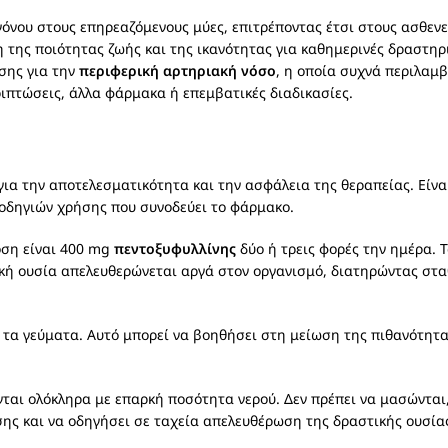
γόνου στους επηρεαζόμενους μύες, επιτρέποντας έτσι στους ασθεν
 της ποιότητας ζωής και της ικανότητας για καθημερινές δραστηρι
σης για την
περιφερική αρτηριακή νόσο
, η οποία συχνά περιλαμ
ριπτώσεις, άλλα φάρμακα ή επεμβατικές διαδικασίες.
 για την αποτελεσματικότητα και την ασφάλεια της θεραπείας. Είνα
 οδηγιών χρήσης που συνοδεύει το φάρμακο.
όση είναι 400 mg
πεντοξυφυλλίνης
δύο ή τρεις φορές την ημέρα. 
κή ουσία απελευθερώνεται αργά στον οργανισμό, διατηρώντας στα
 τα γεύματα. Αυτό μπορεί να βοηθήσει στη μείωση της πιθανότητ
νται ολόκληρα με επαρκή ποσότητα νερού. Δεν πρέπει να μασώνται,
ης και να οδηγήσει σε ταχεία απελευθέρωση της δραστικής ουσία