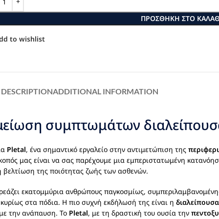
ΠΡΟΣΘΉΚΗ ΣΤΟ ΚΑΛΆΘ
dd to wishlist
DESCRIPTION
ADDITIONAL INFORMATION
η μείωση συμπτωμάτων διαλείπου
μα
Pletal
, ένα σημαντικό εργαλείο στην αντιμετώπιση της
περιφερι
Σκοπός μας είναι να σας παρέχουμε μια εμπεριστατωμένη κατανόησ
τη βελτίωση της ποιότητας ζωής των ασθενών.
ρεάζει εκατομμύρια ανθρώπους παγκοσμίως, συμπεριλαμβανομένης 
κυρίως στα πόδια. Η πιο συχνή εκδήλωσή της είναι η
διαλείπουσ
 με την ανάπαυση. Το
Pletal
, με τη δραστική του ουσία την
πεντοξ