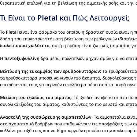
θεραπευτική επιλογή για τη βελτίωση της αιματικής ροής και τη
Τι Είναι το
Pletal
και Πώς Λειτουργεί;
Το
Pletal
είναι ένα φάρμακο του οποίου η δραστική ουσία είναι η
π
δράση του επικεντρώνεται στη βελτίωση των ρεολογικών ιδιοτήτων
διαλείπουσα χωλότητα
, αυτή η δράση είναι ζωτικής σημασίας γ
Η
πεντοξυφυλλίνη
δρα μέσω πολλαπλών μηχανισμών για να επιτύ
Βελτίωση της ευκαμψίας των ερυθροκυττάρων:
Τα ερυθροκύτταρα
τα ερυθροκύτταρα μπορεί να γίνουν πιο άκαμπτα, δυσκολεύοντας 
επιτρέποντάς τους να περνούν ευκολότερα μέσα από τα μικρά αγγεί
Μείωση του ιξώδους του αίματος:
Το ιξώδες αναφέρεται στο πόσο
συνολικό ιξώδες του αίματος, καθιστώντας το πιο ρευστό και επιτ
Αναστολή της συσσώρευσης αιμοπεταλίων:
Τα αιμοπετάλια είνα
στο σχηματισμό θρόμβων που επιδεινώνουν τις αποφράξεις των α
κολλάνε μεταξύ τους και να δημιουργούν εμπόδια στην κυκλοφορία