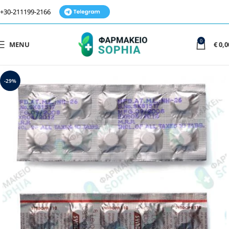
+30-211199-2166
0
MENU
€
0,0
-29%