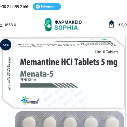
+30-211199-2166
0
MENU
€
0,0
-54%