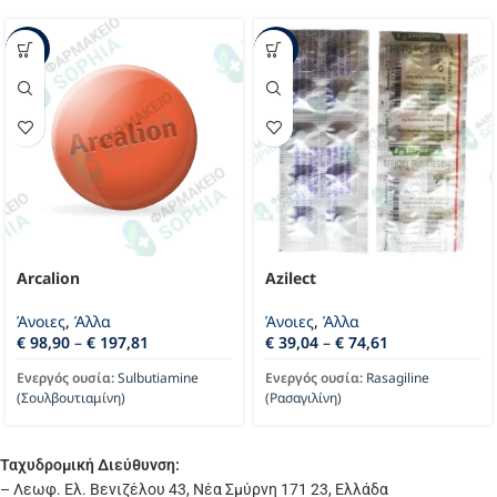
-33%
-36%
Arcalion
Azilect
Άνοιες
,
Άλλα
Άνοιες
,
Άλλα
€
98,90
–
€
197,81
€
39,04
–
€
74,61
Ενεργός ουσία:
Sulbutiamine
Ενεργός ουσία:
Rasagiline
(Σουλβουτιαμίνη)
(Ρασαγιλίνη)
Ταχυδρομική Διεύθυνση:
– Λεωφ. Ελ. Βενιζέλου 43, Νέα Σμύρνη 171 23, Ελλάδα