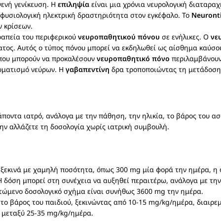
γενή γενίκευση. Η
επιληψία
είναι μια χρόνια νευρολογική διαταρα
η φυσιολογική ηλεκτρική δραστηριότητα στον εγκέφαλο. Το
Neuront
 κρίσεων.
ραπεία του περιφερικού
νευροπαθητικού πόνου
σε ενήλικες. Ο
νε
ατος. Αυτός ο τύπος πόνου μπορεί να εκδηλωθεί ως αίσθημα καύσο
 που μπορούν να προκαλέσουν
νευροπαθητικό πόνο
περιλαμβάνουν 
αυματισμό νεύρων. Η
γαβαπεντίνη
δρα τροποποιώντας τη μετάδοση
ποντα ιατρό, ανάλογα με την πάθηση, την ηλικία, το βάρος του ασ
μην αλλάζετε τη δοσολογία χωρίς ιατρική συμβουλή.
ξεκινά με χαμηλή ποσότητα, όπως 300 mg μία φορά την ημέρα, η 
 δόση μπορεί στη συνέχεια να αυξηθεί περαιτέρω, ανάλογα με την
ιστώμενο δοσολογικό σχήμα είναι συνήθως 3600 mg την ημέρα.
ο βάρος του παιδιού, ξεκινώντας από 10-15 mg/kg/ημέρα, διαιρεμ
 μεταξύ 25-35 mg/kg/ημέρα.