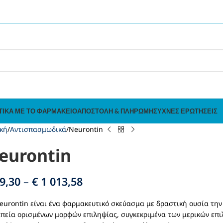
ΤΙΚΆ ΜΕ ΤΟ ΦΑΡΜΑΚΕΊΟ
ΑΠΟΣΤΟΛΉ & ΠΛΗΡΩΜΉ
ΣΥΧΝΈΣ ΕΡΩΤΉΣΕΙΣ
κή
Αντισπασμωδικά
Neurontin
eurontin
9,30
–
€
1 013,58
eurontin είναι ένα φαρμακευτικό σκεύασμα με δραστική ουσία την
πεία ορισμένων μορφών επιληψίας, συγκεκριμένα των μερικών επιλ