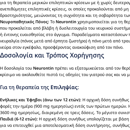
για τη θεραπεία μερικών επιληπτικών κρίσεων με ή χωρίς δευτερο
ανεπιθύμητες επιληπτικές κρίσεις, οι οποίες προκαλούνται από μ
δραστηριότητας, μειώνοντας τη συχνότητα και τη σοβαρότητα των
Νευροπαθητικός Πόνος:
Το
Neurontin
χρησιμοποιείται για τη θε
που προκαλείται από βλάβη ή δυσλειτουργία του νευρικού συστήμ
ή έντονης ευαισθησίας στο άγγιγμα. Παραδείγματα καταστάσεων
νευραλγία (πόνος μετά από έρπητα ζωστήρα) ή πόνο μετά από τρ
νεύρα στον εγκέφαλο, προσφέροντας ανακούφιση από τον πόνο.
Δοσολογία και Τρόπος Χορήγησης
Η δοσολογία του
Neurontin
πρέπει να εξατομικεύεται από τον θερά
κρίσιμο να ακολουθείτε πιστά τις οδηγίες του γιατρού σας και να 
Για τη θεραπεία της
Επιληψίας
:
Ενήλικες και Έφηβοι (άνω των 12 ετών):
Η αρχική δόση συνήθως 
φορές την ημέρα (900 mg ημερησίως) εντός των πρώτων ημερών. Η
3600 mg ημερησίως, διαιρεμένη σε τρεις δόσεις. Το μέγιστο συν
Παιδιά (6-12 ετών):
Η αρχική δόση συνήθως υπολογίζεται με βάση τ
για να επιτευχθεί μια αποτελεσματική δόση συντήρησης, συνήθως