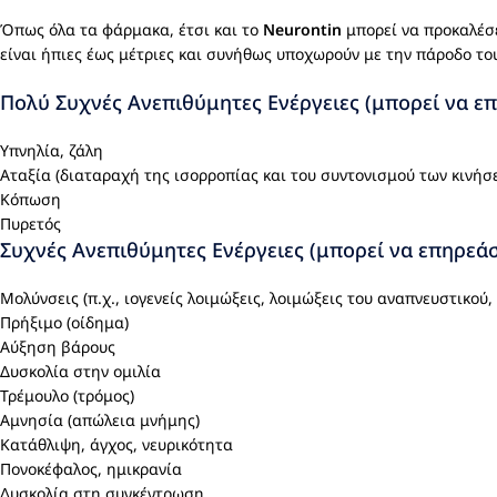
Όπως όλα τα φάρμακα, έτσι και το
Neurontin
μπορεί να προκαλέσει
είναι ήπιες έως μέτριες και συνήθως υποχωρούν με την πάροδο το
Πολύ Συχνές Ανεπιθύμητες Ενέργειες (μπορεί να ε
Υπνηλία, ζάλη
Αταξία (διαταραχή της ισορροπίας και του συντονισμού των κινήσ
Κόπωση
Πυρετός
Συχνές Ανεπιθύμητες Ενέργειες (μπορεί να επηρεά
Μολύνσεις (π.χ., ιογενείς λοιμώξεις, λοιμώξεις του αναπνευστικού,
Πρήξιμο (οίδημα)
Αύξηση βάρους
Δυσκολία στην ομιλία
Τρέμουλο (τρόμος)
Αμνησία (απώλεια μνήμης)
Κατάθλιψη, άγχος, νευρικότητα
Πονοκέφαλος, ημικρανία
Δυσκολία στη συγκέντρωση