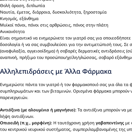
Θολή όραση, διπλωπία
Ναυτία, έμετος, διάρροια, δυσκοιλιότητα, ξηροστομία
Κνησμός, εξάνθημα
Μυϊκοί πόνοι, πόνοι στις αρθρώσεις, πόνος στην πλάτη
Ανικανότητα
Είναι σημαντικό να ενημερώνετε τον γιατρό σας για οποιεσδήποτε 
δοσολογία ή να σας συμβουλεύσει για την αντιμετώπισή τους. Σε 
(αναφυλαξία, αγγειοοίδημα) ή σοβαρές δερματικές αντιδράσεις (
αναπνοή, πρήξιμο του προσώπου/χείλη/γλώσσας, σοβαρό εξάνθημ
Αλληλεπιδράσεις με Άλλα Φάρμακα
Ενημερώστε πάντα τον γιατρό ή τον φαρμακοποιό σας για όλα τ
συμπληρωμάτων και των βιταμινών. Ορισμένα φάρμακα μπορούν 
παρενεργειών.
Αντιόξινα (με αλουμίνιο ή μαγνήσιο):
Τα αντιόξινα μπορούν να 
λήψη αντιόξινων.
Οπιοειδή (π.χ., μορφίνη):
Η ταυτόχρονη χρήση
γαβαπεντίνης
με 
του κεντρικού νευρικού συστήματος, συμπεριλαμβανομένης της υπ