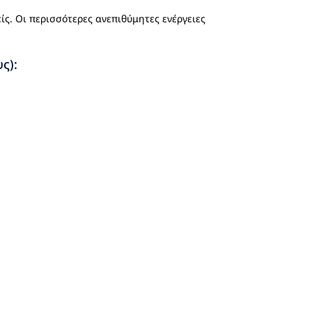
είς. Οι περισσότερες ανεπιθύμητες ενέργειες
ς):