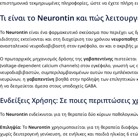
επιστημονικά τεκμηριωμένες πληροφορίες, ώστε να έχετε πλήρη εικ
Τι είναι το
Neurontin
και πώς λειτουργ
Το
Neurontin
είναι ένα φαρμακευτικό σκεύασμα που περιέχει ως 
ιδιότητες εκτείνονται και στη διαχείριση του χρόνιου
νευροπαθητ
ανασταλτικού νευροδιαβιβαστή στον εγκέφαλο, αν και ο ακριβής 
Ο πρωταρχικός μηχανισμός δράσης της
γαβαπεντίνης
πιστεύεται 
(voltage-dependent calcium channels) στον εγκέφαλο, γνωστή ως
νευροδιαβιβαστών, συμπεριλαμβανομένων αυτών που εμπλέκονται 
νευρώνων, η
γαβαπεντίνη
βοηθά στην πρόληψη των επιληπτικών κ
ή να δεσμεύεται άμεσα στους υποδοχείς GABA.
Ενδείξεις Χρήσης: Σε ποιες περιπτώσεις 
Το
Neurontin
ενδείκνυται για τη θεραπεία δύο κύριων παθολογικώ
Επιληψία:
Το
Neurontin
χρησιμοποιείται για τη θεραπεία διαφό
χωρίς δευτερογενή γενίκευση, σε ενήλικες και παιδιά ηλικίας 6 ε