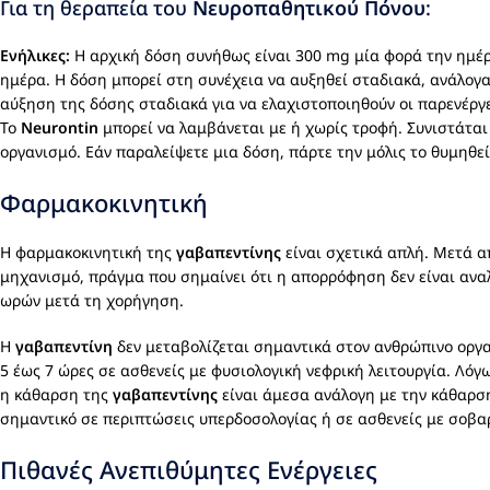
Για τη θεραπεία του
Νευροπαθητικού Πόνου
:
Ενήλικες:
Η αρχική δόση συνήθως είναι 300 mg μία φορά την ημέρα
ημέρα. Η δόση μπορεί στη συνέχεια να αυξηθεί σταδιακά, ανάλογα 
αύξηση της δόσης σταδιακά για να ελαχιστοποιηθούν οι παρενέργε
Το
Neurontin
μπορεί να λαμβάνεται με ή χωρίς τροφή. Συνιστάται
οργανισμό. Εάν παραλείψετε μια δόση, πάρτε την μόλις το θυμηθεί
Φαρμακοκινητική
Η φαρμακοκινητική της
γαβαπεντίνης
είναι σχετικά απλή. Μετά 
μηχανισμό, πράγμα που σημαίνει ότι η απορρόφηση δεν είναι ανα
ωρών μετά τη χορήγηση.
Η
γαβαπεντίνη
δεν μεταβολίζεται σημαντικά στον ανθρώπινο οργα
5 έως 7 ώρες σε ασθενείς με φυσιολογική νεφρική λειτουργία. Λόγ
η κάθαρση της
γαβαπεντίνης
είναι άμεσα ανάλογη με την κάθαρση
σημαντικό σε περιπτώσεις υπερδοσολογίας ή σε ασθενείς με σοβα
Πιθανές Ανεπιθύμητες Ενέργειες