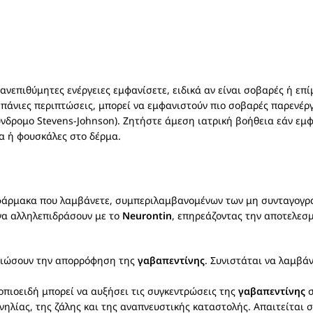
ανεπιθύμητες ενέργειες εμφανίσετε, ειδικά αν είναι σοβαρές ή επ
σπάνιες περιπτώσεις, μπορεί να εμφανιστούν πιο σοβαρές παρενέργ
σύνδρομο Stevens-Johnson). Ζητήστε άμεση ιατρική βοήθεια εάν ε
α ή φουσκάλες στο δέρμα.
α φάρμακα που λαμβάνετε, συμπεριλαμβανομένων των μη συνταγογ
να αλληλεπιδράσουν με το
Neurontin
, επηρεάζοντας την αποτελεσμ
μειώσουν την απορρόφηση της
γαβαπεντίνης
. Συνιστάται να λαμβά
οπιοειδή μπορεί να αυξήσει τις συγκεντρώσεις της
γαβαπεντίνης
σ
νηλίας, της ζάλης και της αναπνευστικής καταστολής. Απαιτείτα