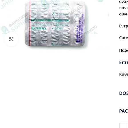
ανακ
πάντ
συνι
Ενε
Cate
Click to enlarge
Παρ
Επι
Κάθε
DO
PA