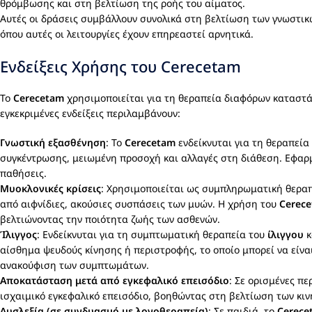
θρόμβωσης και στη βελτίωση της ροής του αίματος.
Αυτές οι δράσεις συμβάλλουν συνολικά στη βελτίωση των γνωστικώ
όπου αυτές οι λειτουργίες έχουν επηρεαστεί αρνητικά.
Ενδείξεις Χρήσης του Cerecetam
Το
Cerecetam
χρησιμοποιείται για τη θεραπεία διαφόρων καταστάσ
εγκεκριμένες ενδείξεις περιλαμβάνουν:
Γνωστική εξασθένηση
: Το
Cerecetam
ενδείκνυται για τη θεραπεί
συγκέντρωσης, μειωμένη προσοχή και αλλαγές στη διάθεση. Εφαρ
παθήσεις.
Μυοκλονικές κρίσεις
: Χρησιμοποιείται ως συμπληρωματική θερα
από αιφνίδιες, ακούσιες συσπάσεις των μυών. Η χρήση του
Cerec
βελτιώνοντας την ποιότητα ζωής των ασθενών.
Ίλιγγος
: Ενδείκνυται για τη συμπτωματική θεραπεία του
ίλιγγου
κ
αίσθημα ψευδούς κίνησης ή περιστροφής, το οποίο μπορεί να είνα
ανακούφιση των συμπτωμάτων.
Αποκατάσταση μετά από εγκεφαλικό επεισόδιο
: Σε ορισμένες π
ισχαιμικό εγκεφαλικό επεισόδιο, βοηθώντας στη βελτίωση των κιν
Δυσλεξία (σε συνδυασμό με λογοθεραπεία)
: Σε παιδιά, το
Cerece