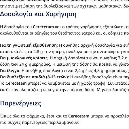
την αντιμετώπιση της δυσλεξίας και των σχετικών μαθησιακών δυ
Δοσολογία και Χορήγηση
Η δοσολογία του
Cerecetam
και ο τρόπος χορήγησης εξαρτώνται α
ακολουθούνται οι οδηγίες του θεράποντος ιατρού και οι οδηγίες 
Για τη γνωστική εξασθένηση
: Η συνήθης αρχική δοσολογία για εν
σταδιακά έως τα 4,8 g την ημέρα, ανάλογα με την ανταπόκριση κα
Για μυοκλονικές κρίσεις
: Η αρχική δοσολογία είναι συνήθως 7,2 g
δόση των 24 g ημερησίως. Η μείωση της δόσης θα πρέπει να γίνετ
Για ίλιγγο
: Η συνήθης δοσολογία είναι 2,4 g έως 4,8 g ημερησίως,
Για δυσλεξία σε παιδιά (8-13 ετών)
: Η συνήθης δοσολογία είναι πε
Το
Cerecetam
μπορεί να λαμβάνεται με ή χωρίς τροφή. Συνιστάται
εκτός εάν πλησιάζει η ώρα για την επόμενη δόση. Μην διπλασιάζετε
Παρενέργειες
Όπως όλα τα φάρμακα, έτσι και το
Cerecetam
μπορεί να προκαλέσει
πιο συχνές παρενέργειες περιλαμβάνουν: