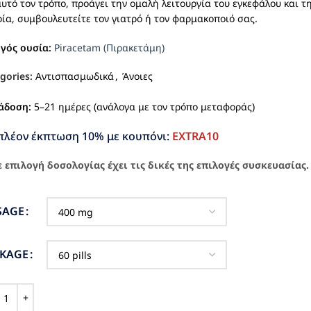
υτό τον τρόπο, προάγει την ομαλή λειτουργία του εγκεφάλου και τ
ία, συμβουλευτείτε τον γιατρό ή τον φαρμακοποιό σας.
ργός ουσία:
Piracetam (Πιρακετάμη)
gories:
Αντισπασμωδικά
,
Άνοιες
άδοση:
5–21 ημέρες (ανάλογα με τον τρόπο μεταφοράς)
πλέον έκπτωση 10% με κουπόνι:
EXTRA10
 επιλογή δοσολογίας έχει τις δικές της επιλογές συσκευασίας.
SAGE
CKAGE