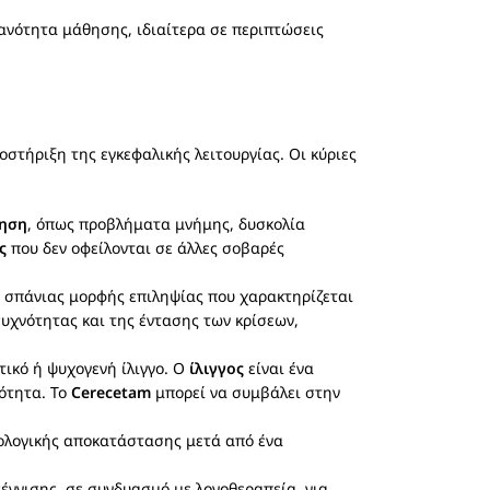
ανότητα μάθησης, ιδιαίτερα σε περιπτώσεις
στήριξη της εγκεφαλικής λειτουργίας. Οι κύριες
νηση
, όπως προβλήματα μνήμης, δυσκολία
ς
που δεν οφείλονται σε άλλες σοβαρές
ς σπάνιας μορφής επιληψίας που χαρακτηρίζεται
υχνότητας και της έντασης των κρίσεων,
τικό ή ψυχογενή ίλιγγο. Ο
ίλιγγος
είναι ένα
νότητα. Το
Cerecetam
μπορεί να συμβάλει στην
υρολογικής αποκατάστασης μετά από ένα
γγισης, σε συνδυασμό με λογοθεραπεία, για