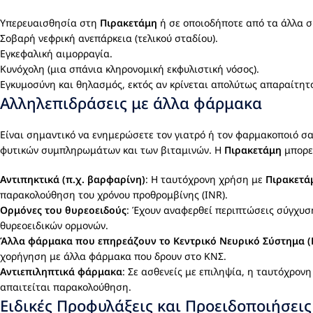
Υπερευαισθησία στη
Πιρακετάμη
ή σε οποιοδήποτε από τα άλλα σ
Σοβαρή νεφρική ανεπάρκεια (τελικού σταδίου).
Εγκεφαλική αιμορραγία.
Κυνόχολη (μια σπάνια κληρονομική εκφυλιστική νόσος).
Εγκυμοσύνη και θηλασμός, εκτός αν κρίνεται απολύτως απαραίτητο
Αλληλεπιδράσεις με άλλα φάρμακα
Είναι σημαντικό να ενημερώσετε τον γιατρό ή τον φαρμακοποιό 
φυτικών συμπληρωμάτων και των βιταμινών. Η
Πιρακετάμη
μπορεί
Αντιπηκτικά (π.χ. βαρφαρίνη)
: Η ταυτόχρονη χρήση με
Πιρακετά
παρακολούθηση του χρόνου προθρομβίνης (INR).
Ορμόνες του θυρεοειδούς
: Έχουν αναφερθεί περιπτώσεις σύγχυσ
θυρεοειδικών ορμονών.
Άλλα φάρμακα που επηρεάζουν το Κεντρικό Νευρικό Σύστημα (
χορήγηση με άλλα φάρμακα που δρουν στο ΚΝΣ.
Αντιεπιληπτικά φάρμακα
: Σε ασθενείς με επιληψία, η ταυτόχρο
απαιτείται παρακολούθηση.
Ειδικές Προφυλάξεις και Προειδοποιήσεις