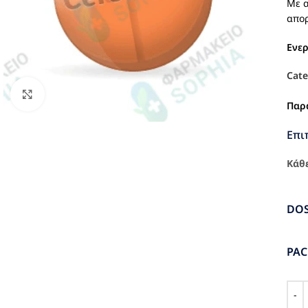
Με α
απορ
Ενε
Cate
Click to enlarge
Παρ
Επι
Κάθε
DO
PA