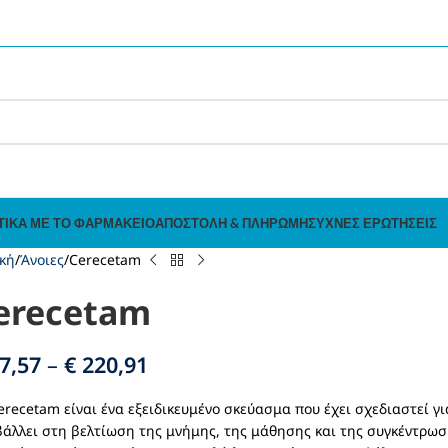
ΤΙΚΆ ΜΕ ΤΟ ΦΑΡΜΑΚΕΊΟ
ΑΠΟΣΤΟΛΉ & ΠΛΗΡΩΜΉ
ΣΥΧΝΈΣ ΕΡΩΤΉΣΕΙΣ
κή
Άνοιες
Cerecetam
erecetam
7,57
–
€
220,91
erecetam είναι ένα εξειδικευμένο σκεύασμα που έχει σχεδιαστεί γι
άλλει στη βελτίωση της μνήμης, της μάθησης και της συγκέντρωση