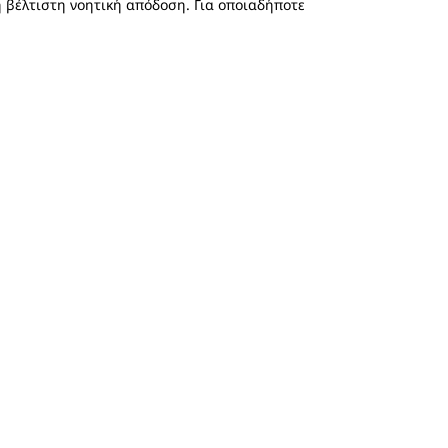
η βέλτιστη νοητική απόδοση. Για οποιαδήποτε