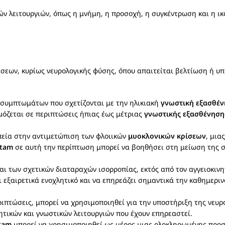
ν λειτουργιών, όπως η μνήμη, η προσοχή, η συγκέντρωση και η ικ
εων, κυρίως νευρολογικής φύσης, όπου απαιτείται βελτίωση ή υπο
α συμπτωμάτων που σχετίζονται με την ηλικιακή
γνωστική εξασθέ
μόζεται σε περιπτώσεις ήπιας έως μέτριας
γνωστικής εξασθένηση
πεία στην αντιμετώπιση των φλοιικών
μυοκλονικών κρίσεων
, μια
etam
σε αυτή την περίπτωση μπορεί να βοηθήσει στη μείωση της σ
αι των σχετικών διαταραχών ισορροπίας, εκτός από τον αγγειοκινη
ι εξαιρετικά ενοχλητικό και να επηρεάζει σημαντικά την καθημερι
εριπτώσεις, μπορεί να χρησιμοποιηθεί για την υποστήριξη της νε
ητικών και γνωστικών λειτουργιών που έχουν επηρεαστεί.
tam
μπορεί να χρησιμοποιηθεί ως μέρος μιας ολοκληρωμένης προσέ