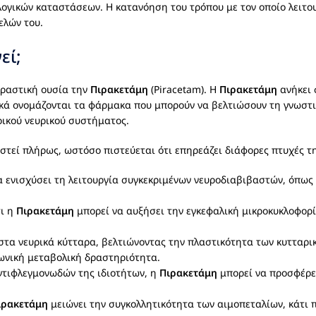
ογικών καταστάσεων. Η κατανόηση του τρόπου με τον οποίο λειτου
ελών του.
εί;
δραστική ουσία την
Πιρακετάμη
(Piracetam). Η
Πιρακετάμη
ανήκει 
πικά ονομάζονται τα φάρμακα που μπορούν να βελτιώσουν τη γνωστι
ρικού νευρικού συστήματος.
ιστεί πλήρως, ωστόσο πιστεύεται ότι επηρεάζει διάφορες πτυχές τη
 ενισχύσει τη λειτουργία συγκεκριμένων νευροδιαβιβαστών, όπως η
τι η
Πιρακετάμη
μπορεί να αυξήσει την εγκεφαλική μικροκυκλοφορ
στα νευρικά κύτταρα, βελτιώνοντας την πλαστικότητα των κυτταρι
ωνική μεταβολική δραστηριότητα.
αντιφλεγμονωδών της ιδιοτήτων, η
Πιρακετάμη
μπορεί να προσφέρε
ιρακετάμη
μειώνει την συγκολλητικότητα των αιμοπεταλίων, κάτι 