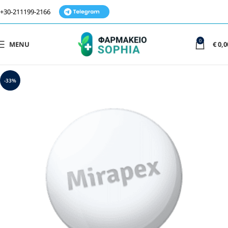
+30-211199-2166
0
MENU
€
0,0
-33%