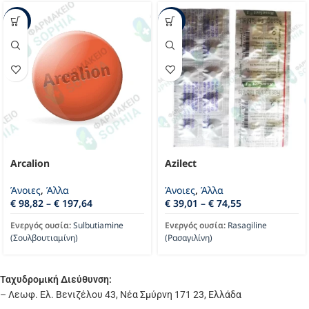
-33%
-36%
Arcalion
Azilect
Άνοιες
,
Άλλα
Άνοιες
,
Άλλα
€
98,82
–
€
197,64
€
39,01
–
€
74,55
Ενεργός ουσία:
Sulbutiamine
Ενεργός ουσία:
Rasagiline
(Σουλβουτιαμίνη)
(Ρασαγιλίνη)
Ταχυδρομική Διεύθυνση:
– Λεωφ. Ελ. Βενιζέλου 43, Νέα Σμύρνη 171 23, Ελλάδα