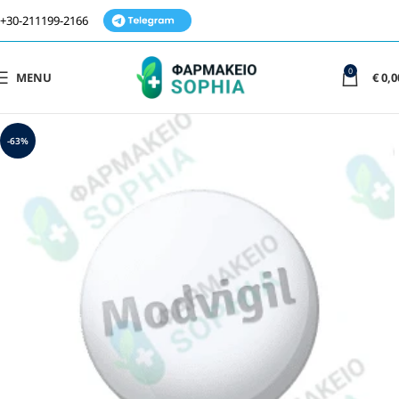
+30-211199-2166
0
MENU
€
0,0
-63%