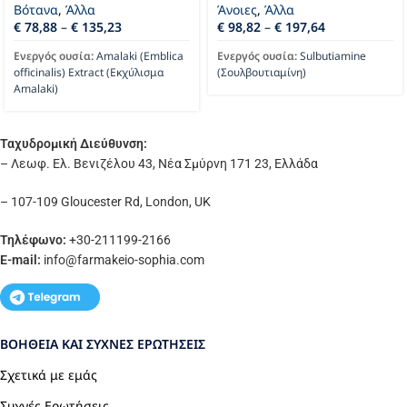
Βότανα
,
Άλλα
Άνοιες
,
Άλλα
€
78,88
–
€
135,23
€
98,82
–
€
197,64
Ενεργός ουσία:
Amalaki (Emblica
Ενεργός ουσία:
Sulbutiamine
officinalis) Extract (Εκχύλισμα
(Σουλβουτιαμίνη)
Amalaki)
Ταχυδρομική Διεύθυνση:
– Λεωφ. Ελ. Βενιζέλου 43, Νέα Σμύρνη 171 23, Ελλάδα
– 107-109 Gloucester Rd, London, UK
Τηλέφωνο:
+30-211199-2166
E-mail:
info
@farmakeio-sophia.com
ΒΟΉΘΕΙΑ ΚΑΙ ΣΥΧΝΈΣ ΕΡΩΤΉΣΕΙΣ
Σχετικά με εμάς
Συχνές Ερωτήσεις