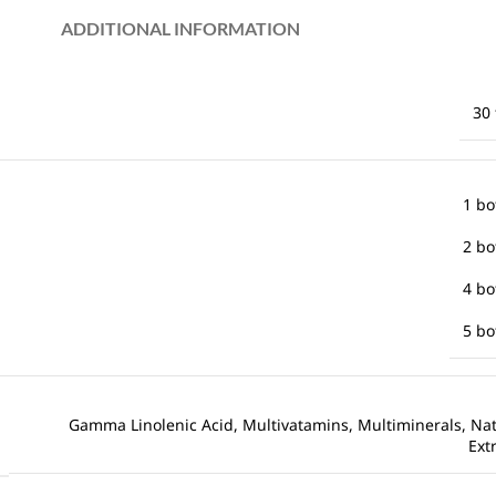
ADDITIONAL INFORMATION
30 
1 bo
2 bo
4 bo
5 bo
Gamma Linolenic Acid, Multivatamins, Multiminerals, Nat
Ext