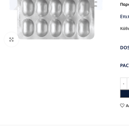
Παρ
Επι
Κάθε
Click to enlarge
DO
PA
A