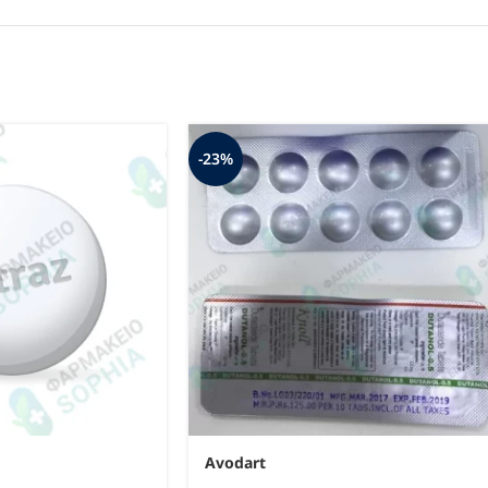
-23%
Avodart