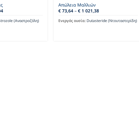
ας
Απώλεια Μαλλιών
04
€
73,64
–
€
1 021,38
trozole (Αναστροζόλη)
Ενεργός ουσία:
Dutasteride (Ντουταστερίδη)