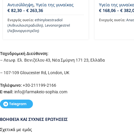
Αντισύλληψη
,
Υγεία της γυναίκας
Υγεία της γυναίκ
€
82,30
–
€
263,36
€
168,06
–
€
382,
Ενεργός ουσία:
ethinyloestradiol
Ενεργός ουσία:
Anas
(Αιθινυλοιστραδιόλη)
,
Levonorgestrel
(Λεβονοργεστρέλη)
Ταχυδρομική Διεύθυνση:
– Λεωφ. Ελ. Βενιζέλου 43, Νέα Σμύρνη 171 23, Ελλάδα
– 107-109 Gloucester Rd, London, UK
Τηλέφωνο:
+30-211199-2166
E-mail:
info
@farmakeio-sophia.com
ΒΟΉΘΕΙΑ ΚΑΙ ΣΥΧΝΈΣ ΕΡΩΤΉΣΕΙΣ
Σχετικά με εμάς