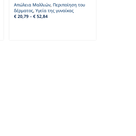
Απώλεια Μαλλιών
,
Περιποίηση του
Απώλεια Μαλλ
δέρματος
,
Υγεία της γυναίκας
€
122,15
–
€
65
€
20,79
–
€
52,84
Ενεργός ουσία:
F