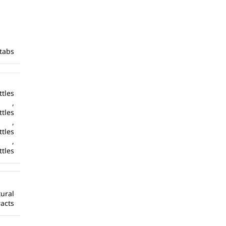
tabs
ttles
,
ttles
,
ttles
,
ttles
ural
racts