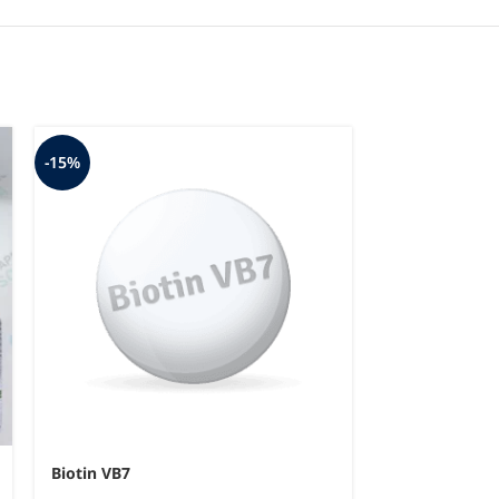
-15%
-11%
Biotin VB7
Finax