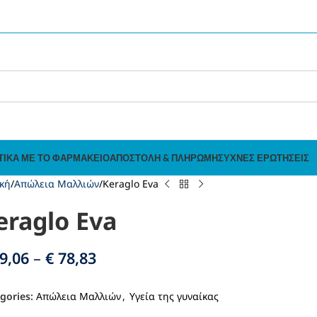
ΤΙΚΆ ΜΕ ΤΟ ΦΑΡΜΑΚΕΊΟ
ΑΠΟΣΤΟΛΉ & ΠΛΗΡΩΜΉ
ΣΥΧΝΈΣ ΕΡΩΤΉΣΕΙΣ
κή
Απώλεια Μαλλιών
Keraglo Eva
eraglo Eva
9,06
–
€
78,83
gories:
Απώλεια Μαλλιών
,
Υγεία της γυναίκας