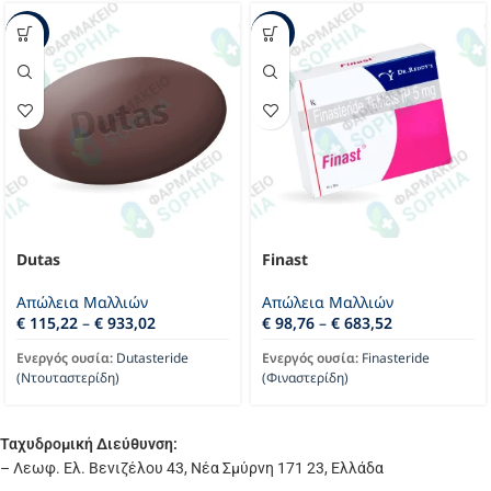
-10%
-23%
Dutas
Finast
Απώλεια Μαλλιών
Απώλεια Μαλλιών
€
115,22
–
€
933,02
€
98,76
–
€
683,52
Ενεργός ουσία:
Dutasteride
Ενεργός ουσία:
Finasteride
(Ντουταστερίδη)
(Φιναστερίδη)
Ταχυδρομική Διεύθυνση:
– Λεωφ. Ελ. Βενιζέλου 43, Νέα Σμύρνη 171 23, Ελλάδα