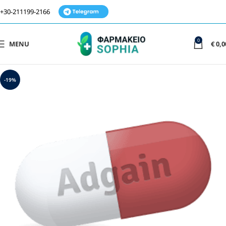
+30-211199-2166
0
MENU
€
0,0
-19%