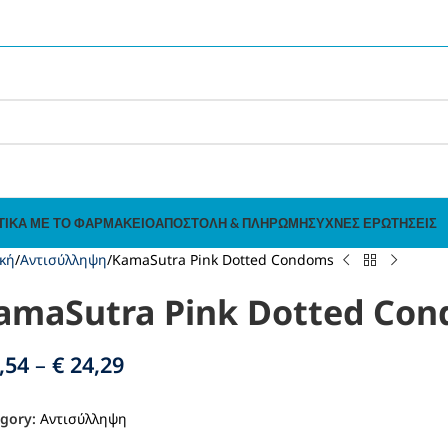
ΤΙΚΆ ΜΕ ΤΟ ΦΑΡΜΑΚΕΊΟ
ΑΠΟΣΤΟΛΉ & ΠΛΗΡΩΜΉ
ΣΥΧΝΈΣ ΕΡΩΤΉΣΕΙΣ
κή
Αντισύλληψη
KamaSutra Pink Dotted Condoms
amaSutra Pink Dotted Co
,54
–
€
24,29
gory:
Αντισύλληψη