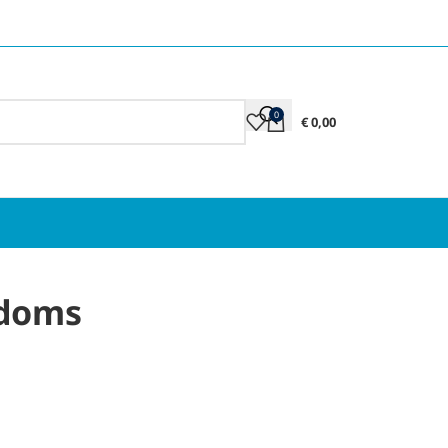
0
€
0,00
ndoms