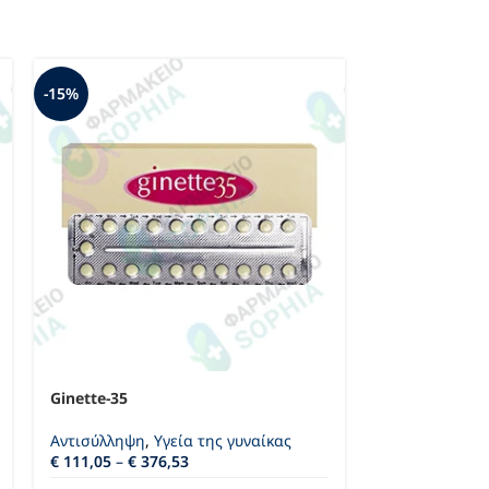
-15%
-28%
Ginette-35
KamaSutra Lo
Αντισύλληψη
,
Υγεία της γυναίκας
Αντισύλληψη
€
111,05
–
€
376,53
€
21,69
–
€
46,