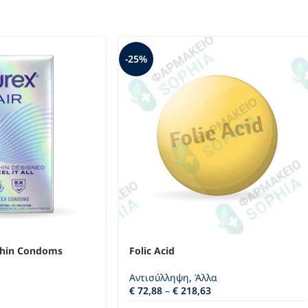
-25%
 Thin Condoms
Folic Acid
Αντισύλληψη
,
Άλλα
€
72,88
–
€
218,63