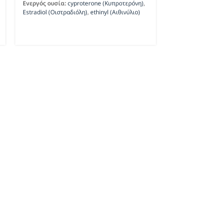
Ενεργός ουσία:
cyproterone (Κυπροτερόνη)
,
Estradiol (Οιστραδιόλη)
,
ethinyl (Αιθινύλιο)