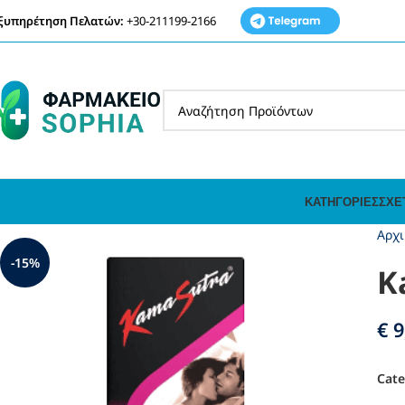
ξυπηρέτηση Πελατών:
+30-211199-2166
ΚΑΤΗΓΟΡΊΕΣ
ΣΧΕ
Αρχι
-15%
K
€
9
Cate