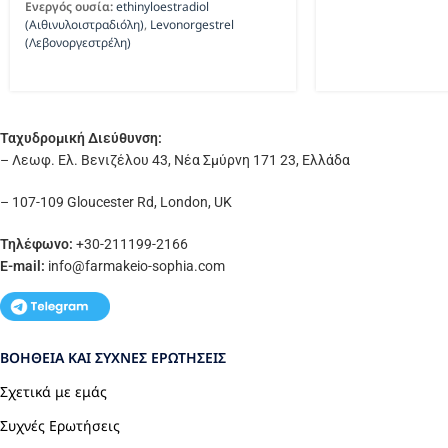
Ενεργός ουσία:
ethinyloestradiol
(Αιθινυλοιστραδιόλη)
,
Levonorgestrel
(Λεβονοργεστρέλη)
Ταχυδρομική Διεύθυνση:
– Λεωφ. Ελ. Βενιζέλου 43, Νέα Σμύρνη 171 23, Ελλάδα
– 107-109 Gloucester Rd, London, UK
Τηλέφωνο:
+30-211199-2166
E-mail:
info
@farmakeio-sophia.com
ΒΟΉΘΕΙΑ ΚΑΙ ΣΥΧΝΈΣ ΕΡΩΤΉΣΕΙΣ
Σχετικά με εμάς
Συχνές Ερωτήσεις