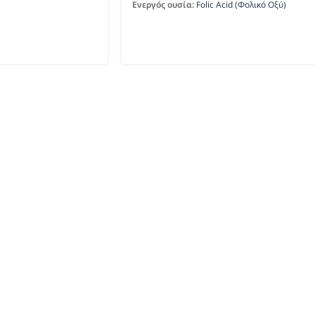
Ενεργός ουσία:
Folic Acid (Φολικό Οξύ)