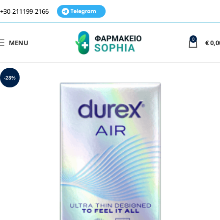
+30-211199-2166
0
MENU
€
0,0
-28%