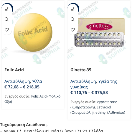
-25%
-15%
Folic Acid
Ginette-35
Αντισύλληψη
,
Άλλα
Αντισύλληψη
,
Υγεία της
€
72,68
–
€
218,05
γυναίκας
€
110,76
–
€
375,53
Ενεργός ουσία:
Folic Acid (Φολικό
Οξύ)
Ενεργός ουσία:
cyproterone
(Κυπροτερόνη)
,
Estradiol
(Οιστραδιόλη)
,
ethinyl (Αιθινύλιο)
Ταχυδρομική Διεύθυνση:
– Λεωφ. Ελ. Βενιζέλου 43, Νέα Σμύρνη 171 23, Ελλάδα