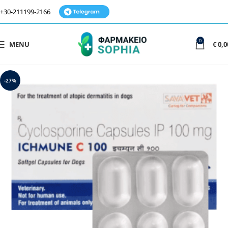
+30-211199-2166
0
MENU
€
0,0
-27%