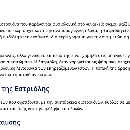
οιστρογόνα που παράγονται φυσιολογικά στο γυναικείο σώμα, μαζί μ
γόνο που κυριαρχεί κατά την αναπαραγωγική ηλικία, η
Εστριόλη
είνα
τή η ιδιότητα την καθιστά ιδιαίτερα χρήσιμη για την αντιμετώπισ
μοσύνης, αλλά γενικά τα επίπεδά της είναι χαμηλά στις μη-έγκυες
φορα συμπτώματα. Η
Εστριόλη
, όταν χορηγείται ως φάρμακο, στοχ
λογική λειτουργία των επηρεαζόμενων ιστών. Η τοπική της δράση 
νο συστηματικό αντίκτυπο.
ς της
Εστριόλης
ων που σχετίζονται με την ανεπάρκεια οιστρογόνων, κυρίως σε με
οιότητας ζωής και την πρόληψη επιπλοκών.
παυσης