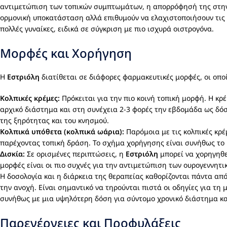
αντιμετώπιση των τοπικών συμπτωμάτων, η απορρόφησή της στην κυ
ορμονική υποκατάσταση αλλά επιθυμούν να ελαχιστοποιήσουν τις 
πολλές γυναίκες, ειδικά σε σύγκριση με πιο ισχυρά οιστρογόνα.
Μορφές και Χορήγηση
Η
Εστριόλη
διατίθεται σε διάφορες φαρμακευτικές μορφές, οι οποί
Κολπικές κρέμες:
Πρόκειται για την πιο κοινή τοπική μορφή. Η κρ
αρχικό διάστημα και στη συνέχεια 2-3 φορές την εβδομάδα ως δόσ
της ξηρότητας και του κνησμού.
Κολπικά υπόθετα (κολπικά ωάρια):
Παρόμοια με τις κολπικές κρέ
παρέχοντας τοπική δράση. Το σχήμα χορήγησης είναι συνήθως το ί
Δισκία:
Σε ορισμένες περιπτώσεις, η
Εστριόλη
μπορεί να χορηγηθε
μορφές είναι οι πιο συχνές για την αντιμετώπιση των ουρογεννη
Η δοσολογία και η διάρκεια της θεραπείας καθορίζονται πάντα απ
την ανοχή. Είναι σημαντικό να τηρούνται πιστά οι οδηγίες για τη
συνήθως με μια υψηλότερη δόση για σύντομο χρονικό διάστημα κα
Παρενέργειες και Προφυλάξεις