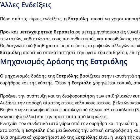
Άλλες Ενδείξεις
Πέρα από τις κύριες ενδείξεις, η
Εστριόλη
μπορεί να χρησιμοποιηθε
Προ- και μετεγχειρητική θεραπεία
σε μετεμμηνοπαυσιακές γυναίκ
των ιστών, καθιστώντας τους πιο ανθεκτικούς και προωθώντας την
Ως διαγνωστικό βοήθημα σε περιπτώσεις ατροφικών αλλαγών σε κυ
Εστριόλη
μπορεί να αποκαταστήσει την υγεία του επιθηλίου, επιτ
Μηχανισμός Δράσης της
Εστριόλης
Ο μηχανισμός δράσης της
Εστριόλης
βασίζεται στην ικανότητά τη
ουρήθρας και της κύστης. Όταν η
Εστριόλη
χορηγείται τοπικά, απ
Προάγει την ανάπτυξη και τη διαφοροποίηση των επιθηλιακών κυτ
Αυξάνει την παροχή αίματος στους κολπικούς ιστούς, βελτιώνοντα
Βοηθά στην επαναφορά του φυσιολογικού όξινου pH του κόλπου (3.5
γαλακτοβάκιλλοι) και την προστασία από λοιμώξεις.
Ενισχύει τον συνδετικό ιστό γύρω από την ουρήθρα και την κύστ
Στα οστά, η
Εστριόλη
δρα μειώνοντας την οστική απορρόφηση και
Ένα σημαντικό χαρακτηριστικό της
Εστριόλης
είναι η μικρή της σ