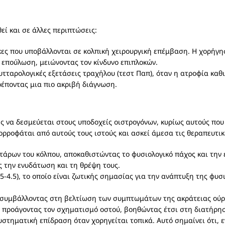
ί και σε άλλες περιπτώσεις:
ες που υποβάλλονται σε κολπική χειρουργική επέμβαση. Η χορήγ
 επούλωση, μειώνοντας τον κίνδυνο επιπλοκών.
τταρολογικές εξετάσεις τραχήλου (τεστ Παπ), όταν η ατροφία καθ
ρέποντας μια πιο ακριβή διάγνωση.
ς να δεσμεύεται στους υποδοχείς οιστρογόνων, κυρίως αυτούς που 
ορροφάται από αυτούς τους ιστούς και ασκεί άμεσα τις θεραπευτικέ
τάρων του κόλπου, αποκαθιστώντας το φυσιολογικό πάχος και την 
ς την ενυδάτωση και τη θρέψη τους.
-4.5), το οποίο είναι ζωτικής σημασίας για την ανάπτυξη της φυσ
η, συμβάλλοντας στη βελτίωση των συμπτωμάτων της ακράτειας ού
 προάγοντας τον σχηματισμό οστού, βοηθώντας έτσι στη διατήρησ
υστηματική επίδραση όταν χορηγείται τοπικά. Αυτό σημαίνει ότι, 