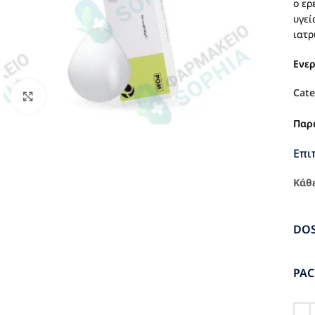
ο ερ
υγεί
ιατρ
Ενε
Cate
Click to enlarge
Παρ
Επι
Κάθε
DO
PA