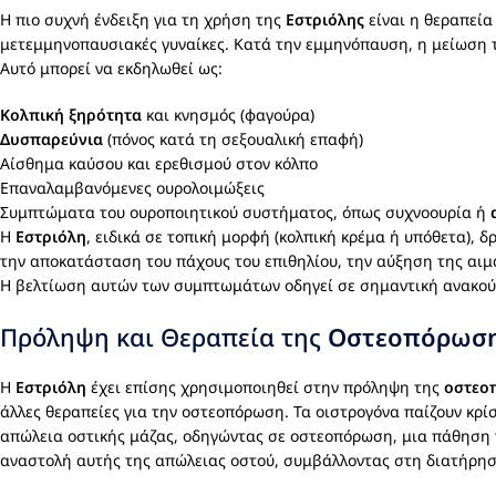
Η πιο συχνή ένδειξη για τη χρήση της
Εστριόλης
είναι η θεραπεί
μετεμμηνοπαυσιακές γυναίκες. Κατά την εμμηνόπαυση, η μείωση τ
Αυτό μπορεί να εκδηλωθεί ως:
Κολπική ξηρότητα
και κνησμός (φαγούρα)
Δυσπαρεύνια
(πόνος κατά τη σεξουαλική επαφή)
Αίσθημα καύσου και ερεθισμού στον κόλπο
Επαναλαμβανόμενες ουρολοιμώξεις
Συμπτώματα του ουροποιητικού συστήματος, όπως συχνοουρία ή
Η
Εστριόλη
, ειδικά σε τοπική μορφή (κολπική κρέμα ή υπόθετα), 
την αποκατάσταση του πάχους του επιθηλίου, την αύξηση της αιμ
Η βελτίωση αυτών των συμπτωμάτων οδηγεί σε σημαντική ανακούφι
Πρόληψη και Θεραπεία της
Οστεοπόρωσ
Η
Εστριόλη
έχει επίσης χρησιμοποιηθεί στην πρόληψη της
οστεο
άλλες θεραπείες για την οστεοπόρωση. Τα οιστρογόνα παίζουν κρί
απώλεια οστικής μάζας, οδηγώντας σε οστεοπόρωση, μια πάθηση 
αναστολή αυτής της απώλειας οστού, συμβάλλοντας στη διατήρηση