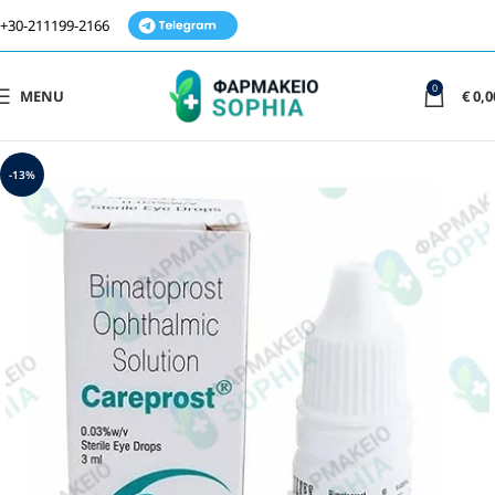
+30-211199-2166
0
MENU
€
0,0
-13%