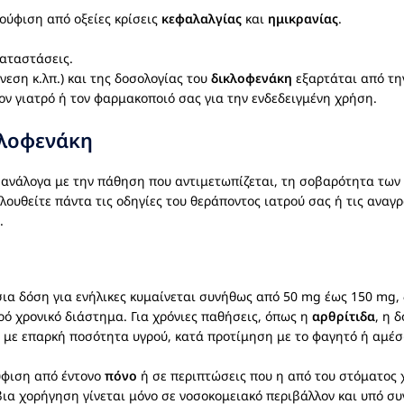
κούφιση από οξείες κρίσεις
κεφαλαλγίας
και
ημικρανίας
.
καταστάσεις.
ένεση κ.λπ.) και της δοσολογίας του
δικλοφενάκη
εξαρτάται από τη
ον γιατρό ή τον φαρμακοποιό σας για την ενδεδειγμένη χρήση.
λοφενάκη
 ανάλογα με την πάθηση που αντιμετωπίζεται, τη σοβαρότητα των 
ολουθείτε πάντα τις οδηγίες του θεράποντος ιατρού σας ή τις ανα
.
ια δόση για ενήλικες κυμαίνεται συνήθως από 50 mg έως 150 mg, δι
ρό χρονικό διάστημα. Για χρόνιες παθήσεις, όπως η
αρθρίτιδα
, η 
 με επαρκή ποσότητα υγρού, κατά προτίμηση με το φαγητό ή αμέσω
ούφιση από έντονο
πόνο
ή σε περιπτώσεις που η από του στόματος χ
βια χορήγηση γίνεται μόνο σε νοσοκομειακό περιβάλλον και υπό σ