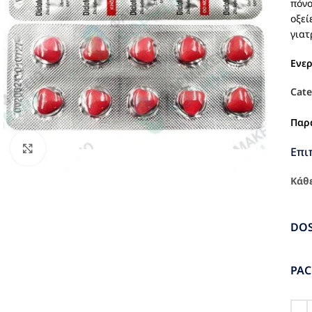
πόνο
οξεί
γιατ
Ενε
Cate
Παρ
Click to enlarge
Επι
Κάθε
DO
PA