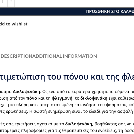
ΠΡΟΣΘΉΚΗ ΣΤΟ ΚΑΛΆΘ
dd to wishlist
DESCRIPTION
ADDITIONAL INFORMATION
ιμετώπιση του πόνου και της φλ
εύασμα
Δικλοφενάκη
. Ως ένα από τα ευρύτερα χρησιμοποιούμενα 
ύφιση από τον
πόνο
και τη
φλεγμονή
, το
δικλοφενάκη
έχει καθιερω
έχει μια πλήρη και εμπεριστατωμένη κατανόηση του φαρμάκου, κα
χνές ερωτήσεις. Η σωστή ενημέρωση είναι το κλειδί για την ασφαλ
ικές σας ερωτήσεις σχετικά με το
δικλοφενάκη
, βοηθώντας σας να 
πτομερείς πληροφορίες για τις θεραπευτικές του ενδείξεις, τη δοσ