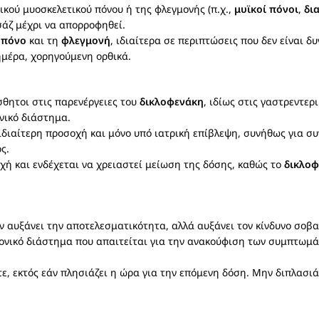
πικού μυοσκελετικού πόνου ή της φλεγμονής (π.χ.,
μυϊκοί πόνοι
,
δι
άζ μέχρι να απορροφηθεί.
ν
πόνο
και τη
φλεγμονή
, ιδιαίτερα σε περιπτώσεις που δεν είναι 
ημέρα, χορηγούμενη ορθικά.
ίσθητοι στις παρενέργειες του
δικλοφενάκη
, ιδίως στις γαστρεντερ
νικό διάστημα.
 ιδιαίτερη προσοχή και μόνο υπό ιατρική επίβλεψη, συνήθως για συ
ς.
οχή και ενδέχεται να χρειαστεί μείωση της δόσης, καθώς το
δικλο
 αυξάνει την αποτελεσματικότητα, αλλά αυξάνει τον κίνδυνο σοβ
ονικό διάστημα που απαιτείται για την ανακούφιση των συμπτωμά
τε, εκτός εάν πλησιάζει η ώρα για την επόμενη δόση. Μην διπλασι