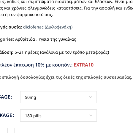
υς, καθώς και συμπτώματα διαστρεμμάτων και θλάσεων. Είναι μια
ες και χρόνιες φλεγμονώδεις καταστάσεις. Για την ασφαλή και ενδ
ρό ή τον φαρμακοποιό σας.
ργός ουσία:
diclofenac (Δικλοφενάκη)
gories:
Αρθρίτιδα
,
Υγεία της γυναίκας
άδοση:
5–21 ημέρες (ανάλογα με τον τρόπο μεταφοράς)
πλέον έκπτωση 10% με κουπόνι:
EXTRA10
 επιλογή δοσολογίας έχει τις δικές της επιλογές συσκευασίας.
SAGE
CKAGE