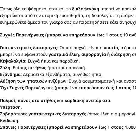
Όπως όλα τα φάρμακα, έτσι και το
δικλοφενάκη
μπορεί να προκαλέ
εξαρτώνται από την ατομική ευαισθησία, τη δοσολογία, τη διάρκε
ενημερώνετε άμεσα τον γιατρό σας αν παρατηρήσετε κάτι ανησυχη
Συχνές Παρενέργειες (μπορεί να επηρεάσουν έως 1 στους 10 αν
Γαστρεντερικές διαταραχές
: Οι πιο συχνές είναι η
ναυτία
, ο
έμετο
μπορεί να εμφανιστούν
γαστρικά έλκη
,
αιμορραγία
ή
διάτρηση
στ
Κεφαλαλγία
: Συχνά ήπια και παροδική.
Ζάλη
: Επίσης συνήθως ήπια και παροδική.
Εξάνθημα
: Δερματικά εξανθήματα, συνήθως ήπια.
Αύξηση των ηπατικών ενζύμων
: Συχνά ασυμπτωματική και αναστ
Όχι Συχνές Παρενέργειες (μπορεί να επηρεάσουν έως 1 στους 
Παλμοί
,
πόνος στο στήθος
και
καρδιακή ανεπάρκεια
.
Υπέρταση
.
Σοβαρότερες γαστρεντερικές διαταραχές
(όπως έλκη ή αιμορραγί
Κνίδωση
.
Σπάνιες Παρενέργειες (μπορεί να επηρεάσουν έως 1 στους 1.00