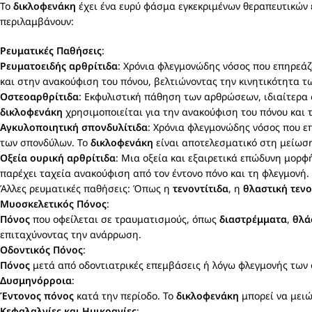
Το
δικλοφενάκη
έχει ένα ευρύ φάσμα εγκεκριμένων θεραπευτικών 
περιλαμβάνουν:
Ρευματικές Παθήσεις
:
Ρευματοειδής αρθρίτιδα
: Χρόνια φλεγμονώδης νόσος που επηρεάζ
και στην ανακούφιση του πόνου, βελτιώνοντας την κινητικότητα 
Οστεοαρθρίτιδα
: Εκφυλιστική πάθηση των αρθρώσεων, ιδιαίτερα 
δικλοφενάκη
χρησιμοποιείται για την ανακούφιση του πόνου και 
Αγκυλοποιητική σπονδυλίτιδα
: Χρόνια φλεγμονώδης νόσος που ε
των σπονδύλων. Το
δικλοφενάκη
είναι αποτελεσματικό στη μείω
Οξεία ουρική αρθρίτιδα
: Μια οξεία και εξαιρετικά επώδυνη μορφ
παρέχει ταχεία ανακούφιση από τον έντονο πόνο και τη φλεγμονή.
Άλλες ρευματικές παθήσεις: Όπως η
τενοντίτιδα
, η
θλαστική τενο
Μυοσκελετικός Πόνος
:
Πόνος
που οφείλεται σε τραυματισμούς, όπως
διαστρέμματα
,
θλά
επιταχύνοντας την ανάρρωση.
Οδοντικός Πόνος
:
Πόνος
μετά από οδοντιατρικές επεμβάσεις ή λόγω φλεγμονής των 
Δυσμηνόρροια
:
Έντονος πόνος
κατά την περίοδο. Το
δικλοφενάκη
μπορεί να μειώ
Κεφαλαλγίες και Ημικρανίες
: