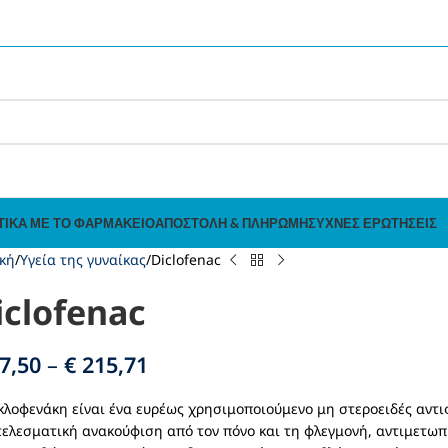
ΤΙΚΆ ΜΕ ΤΟ ΦΑΡΜΑΚΕΊΟ
ΑΠΟΣΤΟΛΉ & ΠΛΗΡΩΜΉ
ΣΥΧΝΈΣ ΕΡΩΤΉΣΕΙΣ
κή
Υγεία της γυναίκας
Diclofenac
iclofenac
7,50
–
€
215,71
κλοφενάκη είναι ένα ευρέως χρησιμοποιούμενο μη στεροειδές αν
ελεσματική ανακούφιση από τον πόνο και τη φλεγμονή, αντιμετωπί