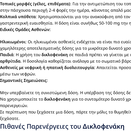
Τοπικές μορφές (γέλες, επιθέματα)
: Για την αντιμετώπιση του το
στην πάσχουσα περιοχή 2-4 φορές την ημέρα, κάνοντας απαλό μασ
Κολπικά υπόθετα
: Χρησιμοποιούνται για την ανακούφιση από το
γαστρεντερική ευαισθησία. Η δόση είναι συνήθως 50-100 mg την 
Ειδικές Ομάδες Ασθενών:
Ηλικιωμένοι
: Οι ηλικιωμένοι ασθενείς ενδέχεται να είναι πιο ευα
χαμηλότερης αποτελεσματικής δόσης για το μικρότερο δυνατό χρο
Παιδιά
: Η χρήση του
δικλοφενάκη
σε παιδιά πρέπει να γίνεται με
αρθρίτιδα
. Η δοσολογία καθορίζεται ανάλογα με το σωματικό βάρο
Ασθενείς με νεφρική ή ηπατική δυσλειτουργία
: Απαιτείται προσ
μέσω των νεφρών.
Σημαντικές Σημειώσεις:
Μην υπερβαίνετε τη συνιστώμενη δόση. Η υπέρβαση της δόσης δεν
Να χρησιμοποιείτε το
δικλοφενάκη
για το συντομότερο δυνατό χρ
παρενεργειών.
Σε περίπτωση που ξεχάσετε μια δόση, πάρτε την μόλις το θυμηθεί
ξεχάσατε.
Πιθανές Παρενέργειες του
Δικλοφενάκη