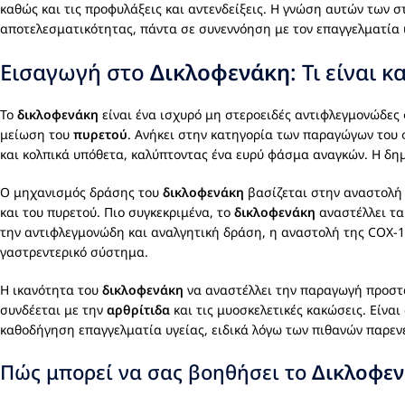
καθώς και τις προφυλάξεις και αντενδείξεις. Η γνώση αυτών των 
αποτελεσματικότητας, πάντα σε συνεννόηση με τον επαγγελματία 
Εισαγωγή στο
Δικλοφενάκη
: Τι είναι 
Το
δικλοφενάκη
είναι ένα ισχυρό μη στεροειδές αντιφλεγμονώδες
μείωση του
πυρετού
. Ανήκει στην κατηγορία των παραγώγων του φ
και κολπικά υπόθετα, καλύπτοντας ένα ευρύ φάσμα αναγκών. Η δ
Ο μηχανισμός δράσης του
δικλοφενάκη
βασίζεται στην αναστολή 
και του πυρετού. Πιο συγκεκριμένα, το
δικλοφενάκη
αναστέλλει τα
την αντιφλεγμονώδη και αναλγητική δράση, η αναστολή της COX-1 μ
γαστρεντερικό σύστημα.
Η ικανότητα του
δικλοφενάκη
να αναστέλλει την παραγωγή προστα
συνδέεται με την
αρθρίτιδα
και τις μυοσκελετικές κακώσεις. Είναι
καθοδήγηση επαγγελματία υγείας, ειδικά λόγω των πιθανών παρεν
Πώς μπορεί να σας βοηθήσει το
Δικλοφε