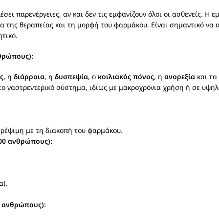
σει παρενέργειες, αν και δεν τις εμφανίζουν όλοι οι ασθενείς. Η
ια της θεραπείας και τη μορφή του φαρμάκου. Είναι σημαντικό να
τικό.
θρώπους):
ς
, η
διάρροια
, η
δυσπεψία
, ο
κοιλιακός πόνος
, η
ανορεξία
και τα
ο γαστρεντερικό σύστημα, ιδίως με μακροχρόνια χρήση ή σε υψηλέ
ρέψιμη με τη διακοπή του φαρμάκου.
100 ανθρώπους):
α).
0 ανθρώπους):