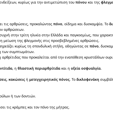
ενδείξεων, κυρίως για την αντιμετώπιση του
πόνου
και της
φλεγμ
ει τις αρθρώσεις, προκαλώντας
πόνο
, οίδημα και δυσκαμψία. Το
δ
των αρθρώσεων.
συχνή στην τρίτη ηλικία στην Ελλάδα και παγκοσμίως, που χαρακτ
τη μείωση της φλεγμονής στις προσβεβλημένες αρθρώσεις.
πηρεάζει κυρίως τη σπονδυλική στήλη, οδηγώντας σε
πόνο
, δυσκα
ση των συμπτωμάτων.
ή αρθρίτιδας που προκαλείται από την εναπόθεση κρυστάλλων ουρι
ντίτιδα
, η
θλαστική περιαρθρίτιδα
και η
οξεία οσφυαλγία
.
σεις
,
κακώσεις
ή
μετεγχειρητικός πόνος
. Το
δικλοφενάκη
συμβάλλ
ούλων ή των δοντιών.
σει τις κράμπες και τον πόνο της μήτρας.