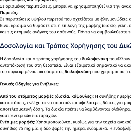
Σε ορισμένες περιπτώσεις, μπορεί να χρησιμοποιηθεί για την ανα
Πυρετός
:
Σε περιπτώσεις υψηλού πυρετού που σχετίζεται με φλεγμονώδεις 
Είναι κρίσιμο να θυμάστε ότι η επιλογή της μορφής (δισκίο, γέλη, 
και τις ατομικές ανάγκες του ασθενούς. Πάντα να συμβουλεύεστε τ
Δοσολογία και Τρόπος Χορήγησης του
Δικ
Η δοσολογία και ο τρόπος χορήγησης του
δικλοφενάκη
ποικίλλουν
ανταπόκρισή του στη θεραπεία. Είναι εξαιρετικά σημαντικό να ακ
του συγκεκριμένου σκευάσματος
δικλοφενάκη
που χρησιμοποιείτε
Γενικές Οδηγίες για Ενήλικες:
Από του στόματος μορφές (δισκία, κάψουλες)
: Η συνήθης ημερήσ
καταστάσεις, ενδέχεται να απαιτούνται υψηλότερες δόσεις για μικ
αποτελεσματική δόση. Τα δισκία πρέπει να λαμβάνονται ολόκληρα,
γαστρεντερικών διαταραχών.
Ενέσιμες μορφές
: Χρησιμοποιούνται κυρίως για την ταχεία ανακ
συνήθως 75 mg μία ή δύο φορές την ημέρα, ενδομυϊκά. Η ενδοφλέ