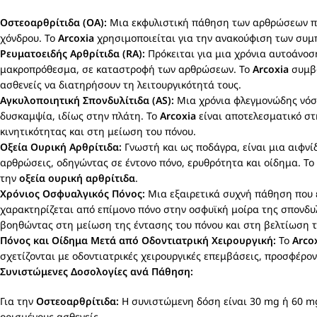
Οστεοαρθρίτιδα (OA):
Μια εκφυλιστική πάθηση των αρθρώσεων που
χόνδρου. Το
Arcoxia
χρησιμοποιείται για την ανακούφιση των συ
Ρευματοειδής Αρθρίτιδα (RA):
Πρόκειται για μια χρόνια αυτοάνοσ
μακροπρόθεσμα, σε καταστροφή των αρθρώσεων. Το
Arcoxia
συμβά
ασθενείς να διατηρήσουν τη λειτουργικότητά τους.
Αγκυλοποιητική Σπονδυλίτιδα (AS):
Μια χρόνια φλεγμονώδης νόσο
δυσκαμψία, ιδίως στην πλάτη. Το
Arcoxia
είναι αποτελεσματικό σ
κινητικότητας και στη μείωση του πόνου.
Οξεία Ουρική Αρθρίτιδα:
Γνωστή και ως ποδάγρα, είναι μια αιφνί
αρθρώσεις, οδηγώντας σε έντονο πόνο, ερυθρότητα και οίδημα. Το
την
οξεία ουρική αρθρίτιδα
.
Χρόνιος Οσφυαλγικός Πόνος:
Μια εξαιρετικά συχνή πάθηση που 
χαρακτηρίζεται από επίμονο πόνο στην οσφυϊκή μοίρα της σπονδυ
βοηθώντας στη μείωση της έντασης του πόνου και στη βελτίωση τ
Πόνος και Οίδημα Μετά από Οδοντιατρική Χειρουργική:
Το
Arco
σχετίζονται με οδοντιατρικές χειρουργικές επεμβάσεις, προσφέρ
Συνιστώμενες Δοσολογίες ανά Πάθηση:
Για την
Οστεοαρθρίτιδα:
Η συνιστώμενη δόση είναι 30 mg ή 60 m
ορισμένους ασθενείς.