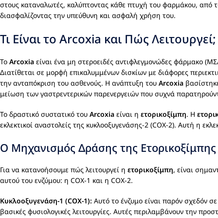
στους καταναλωτές, καλύπτοντας κάθε πτυχή του φαρμάκου, από τον
διασφαλίζοντας την υπεύθυνη και ασφαλή χρήση του.
Τι Είναι το Arcoxia και Πώς Λειτουργεί;
Το
Arcoxia
είναι ένα μη στεροειδές αντιφλεγμονώδες φάρμακο (ΜΣ
Διατίθεται σε μορφή επικαλυμμένων δισκίων με διάφορες περιεκτι
την ανταπόκριση του ασθενούς. Η ανάπτυξη του
Arcoxia
βασίστηκε
μείωση των γαστρεντερικών παρενεργειών που συχνά παρατηρούν
Το δραστικό συστατικό του
Arcoxia
είναι η
ετορικοξίμπη
. Η
ετορι
εκλεκτικοί αναστολείς της κυκλοοξυγενάσης-2 (COX-2). Αυτή η εκλε
Ο Μηχανισμός Δράσης της Ετορικοξίμπης
Για να κατανοήσουμε πώς λειτουργεί η
ετορικοξίμπη
, είναι σημα
αυτού του ενζύμου: η COX-1 και η COX-2.
Κυκλοοξυγενάση-1 (COX-1):
Αυτό το ένζυμο είναι παρόν σχεδόν σε
βασικές φυσιολογικές λειτουργίες. Αυτές περιλαμβάνουν την προστ