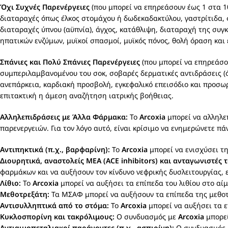
Όχι Συχνές Παρενέργειες
(που μπορεί να επηρεάσουν έως 1 στα 1
διαταραχές όπως έλκος στομάχου ή δωδεκαδακτύλου, γαστρίτιδα, 
διαταραχές ύπνου (αϋπνία), άγχος, κατάθλιψη, διαταραχή της συ
ηπατικών ενζύμων, μυϊκοί σπασμοί, μυϊκός πόνος, θολή όραση και 
Σπάνιες και Πολύ Σπάνιες Παρενέργειες
(που μπορεί να επηρεάσου
συμπεριλαμβανομένου του σοκ, σοβαρές δερματικές αντιδράσεις (ό
ανεπάρκεια, καρδιακή προσβολή, εγκεφαλικό επεισόδιο και προσω
επιτακτική η άμεση αναζήτηση ιατρικής βοήθειας.
Αλληλεπιδράσεις με Άλλα Φάρμακα:
Το
Arcoxia
μπορεί να αλληλε
παρενεργειών. Για τον λόγο αυτό, είναι κρίσιμο να ενημερώνετε π
Αντιπηκτικά (π.χ., βαρφαρίνη):
Το
Arcoxia
μπορεί να ενισχύσει τ
Διουρητικά, αναστολείς ΜΕΑ (ACE inhibitors) και ανταγωνιστές 
φαρμάκων και να αυξήσουν τον κίνδυνο νεφρικής δυσλειτουργίας, 
Λίθιο:
Το
Arcoxia
μπορεί να αυξήσει τα επίπεδα του λιθίου στο αί
Μεθοτρεξάτη:
Τα ΜΣΑΦ μπορεί να αυξήσουν τα επίπεδα της μεθοτρ
Αντισυλληπτικά από το στόμα:
Το
Arcoxia
μπορεί να αυξήσει τα ε
Κυκλοσπορίνη και τακρόλιμους:
Ο συνδυασμός με
Arcoxia
μπορεί
Αντιαιμοπεταλιακοί παράγοντες (π.χ., ασπιρίνη):
Ο συνδυασμός μ