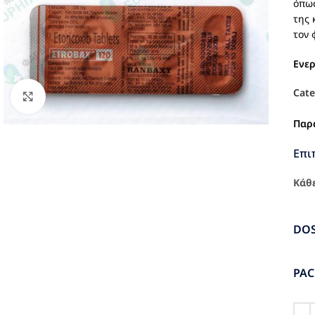
όπως
της 
τον 
Ενε
Cate
Click to enlarge
Παρ
Επι
Κάθε
DO
PA