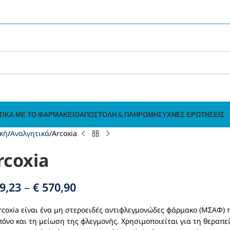
ΤΙΚΆ ΜΕ ΤΟ ΦΑΡΜΑΚΕΊΟ
ΑΠΟΣΤΟΛΉ & ΠΛΗΡΩΜΉ
ΣΥΧΝΈΣ ΕΡΩΤΉΣΕΙΣ
κή
Αναλγητικά
Arcoxia
rcoxia
9,23
–
€
570,90
rcoxia είναι ένα μη στεροειδές αντιφλεγμονώδες φάρμακο (ΜΣΑΦ) 
πόνο και τη μείωση της φλεγμονής. Χρησιμοποιείται για τη θεραπε