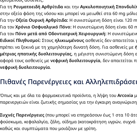
Για τη
Ρευματοειδή Αρθρίτιδα
και την
Αγκυλοποιητική Σπονδυλίτ
στην οξεία φάση της νόσου και μπορεί να μειωθεί στα 60 mg μόλι
Για την
Οξεία Ουρική Αρθρίτιδα:
Η συνιστώμενη δόση είναι 120 mg
Για τον
Χρόνιο Οσφυαλγικό Πόνο:
Η συνιστώμενη δόση είναι 60 
Για τον
Πόνο μετά από Οδοντιατρική Χειρουργική:
Η συνιστώμενη
Ειδικοί Πληθυσμοί:
Στους
ηλικιωμένους
ασθενείς δεν απαιτείται 
πρέπει να ξεκινά με τη χαμηλότερη δυνατή δόση. Για ασθενείς με
μέτριας ηπατικής δυσλειτουργίας
, η μέγιστη συνιστώμενη δόση 
αφορά τους ασθενείς με
νεφρική δυσλειτουργία
, δεν απαιτείται
νεφρική δυσλειτουργία
.
Πιθανές Παρενέργειες και Αλληλεπιδράσει
Όπως και με όλα τα φαρμακευτικά προϊόντα, η λήψη του
Arcoxia
μ
παρενεργειών είναι ζωτικής σημασίας για την έγκαιρη αναγνώρι
Συχνές Παρενέργειες
(που μπορεί να επηρεάσουν έως 1 στα 10 άτο
φούσκωμα, κεφαλαλγία, ζάλη, οίδημα (κατακράτηση υγρών, συχνά 
καθώς και συμπτώματα που μοιάζουν με γρίπη.