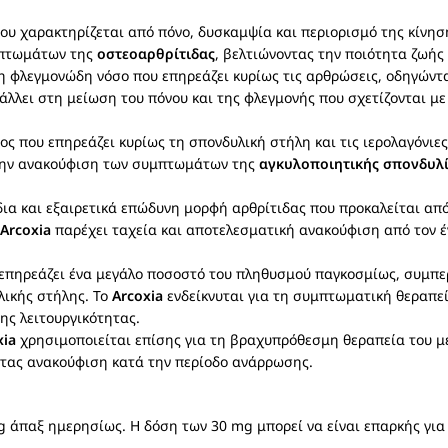
 χαρακτηρίζεται από πόνο, δυσκαμψία και περιορισμό της κίνηση
μπτωμάτων της
οστεοαρθρίτιδας
, βελτιώνοντας την ποιότητα ζωής
η φλεγμονώδη νόσο που επηρεάζει κυρίως τις αρθρώσεις, οδηγώντα
λλει στη μείωση του πόνου και της φλεγμονής που σχετίζονται μ
ς που επηρεάζει κυρίως τη σπονδυλική στήλη και τις ιερολαγόνιε
την ανακούφιση των συμπτωμάτων της
αγκυλοποιητικής σπονδυλί
δια και εξαιρετικά επώδυνη μορφή αρθρίτιδας που προκαλείται α
Arcoxia
παρέχει ταχεία και αποτελεσματική ανακούφιση από τον έ
επηρεάζει ένα μεγάλο ποσοστό του πληθυσμού παγκοσμίως, συμπε
λικής στήλης. Το
Arcoxia
ενδείκνυται για τη συμπτωματική θεραπε
ης λειτουργικότητας.
xia
χρησιμοποιείται επίσης για τη βραχυπρόθεσμη θεραπεία του με
οντας ανακούφιση κατά την περίοδο ανάρρωσης.
g άπαξ ημερησίως. Η δόση των 30 mg μπορεί να είναι επαρκής γι