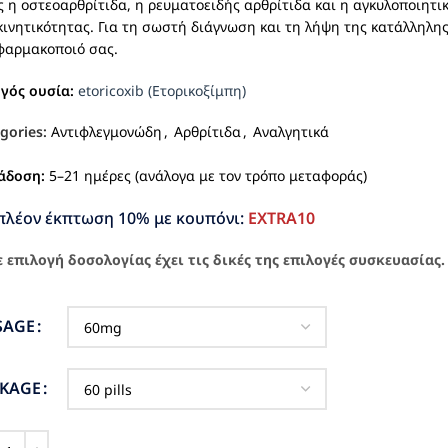
 η οστεοαρθρίτιδα, η ρευματοειδής αρθρίτιδα και η αγκυλοποιητ
κινητικότητας. Για τη σωστή διάγνωση και τη λήψη της κατάλληλη
φαρμακοποιό σας.
ργός ουσία:
etoricoxib (Ετορικοξίμπη)
gories:
Αντιφλεγμονώδη
,
Αρθρίτιδα
,
Αναλγητικά
άδοση:
5–21 ημέρες (ανάλογα με τον τρόπο μεταφοράς)
πλέον έκπτωση 10% με κουπόνι:
EXTRA10
 επιλογή δοσολογίας έχει τις δικές της επιλογές συσκευασίας.
SAGE
CKAGE