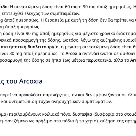
ιδα:
Η συνιστώμενη δόση είναι 60 mg ή 90 mg άπαξ ημερησίως. 
ς επιτευχθεί έλεγχος των συμπτωμάτων.
 άπαξ ημερησίως. Η θεραπεία με αυτή τη δόση δεν θα πρέπει να υ
mg άπαξ ημερησίως.
 δόση είναι 90 mg άπαξ ημερησίως για μέγιστο χρονικό διάστημα
γενικά προσαρμογή της δόσης, ωστόσο, λόγω της αυξημένης ευαισθ
ήπια ηπατική δυσλειτουργία
, η μέγιστη συνιστώμενη δόση είναι 
είναι 30 mg άπαξ ημερησίως. Το
Arcoxia
αντενδείκνυται σε ασθενε
 προσαρμογή της δόσης σε ήπια έως μέτρια περιστατικά, αλλά το
Ar
ς του Arcoxia
πορεί να προκαλέσει παρενέργειες, αν και δεν εμφανίζονται σε όλ
ση και αντιμετώπιση τυχόν ανησυχητικών συμπτωμάτων.
μα) περιλαμβάνουν: κοιλιακό πόνο, δυσπεψία (δυσφορία στο στομάχι
εμφανιζόμενο ως πρήξιμο στα πόδια ή τα χέρια), αύξηση της αρτη