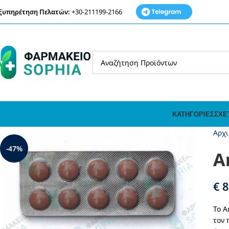
ξυπηρέτηση Πελατών:
+30-211199-2166
ΚΑΤΗΓΟΡΊΕΣ
ΣΧΕ
Αρχι
-47%
A
€
8
Το A
τον 