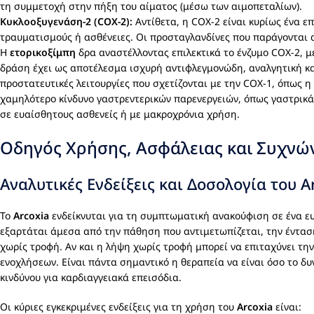
τη συμμετοχή στην πήξη του αίματος (μέσω των αιμοπεταλίων).
Κυκλοοξυγενάση-2 (COX-2):
Αντίθετα, η COX-2 είναι κυρίως ένα 
τραυματισμούς ή ασθένειες. Οι προσταγλανδίνες που παράγονται απ
Η
ετορικοξίμπη
δρα αναστέλλοντας επιλεκτικά το ένζυμο COX-2,
δράση έχει ως αποτέλεσμα ισχυρή αντιφλεγμονώδη, αναλγητική κα
προστατευτικές λειτουργίες που σχετίζονται με την COX-1, όπως 
χαμηλότερο κίνδυνο γαστρεντερικών παρενεργειών, όπως γαστρικά έ
σε ευαίσθητους ασθενείς ή με μακροχρόνια χρήση.
Οδηγός Χρήσης, Ασφάλειας και Συχνών
Αναλυτικές Ενδείξεις και Δοσολογία του A
Το
Arcoxia
ενδείκνυται για τη συμπτωματική ανακούφιση σε ένα ε
εξαρτάται άμεσα από την πάθηση που αντιμετωπίζεται, την έντα
χωρίς τροφή. Αν και η λήψη χωρίς τροφή μπορεί να επιταχύνει τ
ενοχλήσεων. Είναι πάντα σημαντικό η θεραπεία να είναι όσο το δ
κινδύνου για καρδιαγγειακά επεισόδια.
Οι κύριες εγκεκριμένες ενδείξεις για τη χρήση του
Arcoxia
είναι: