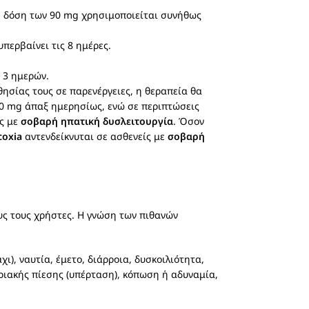
Η δόση των 90 mg χρησιμοποιείται συνήθως
περβαίνει τις 8 ημέρες.
 3 ημερών.
ησίας τους σε παρενέργειες, η θεραπεία θα
60 mg άπαξ ημερησίως, ενώ σε περιπτώσεις
ίς με
σοβαρή ηπατική δυσλειτουργία
. Όσον
coxia
αντενδείκνυται σε ασθενείς με
σοβαρή
ους τους χρήστες. Η γνώση των πιθανών
), ναυτία, έμετο, διάρροια, δυσκοιλιότητα,
ριακής πίεσης (υπέρταση), κόπωση ή αδυναμία,