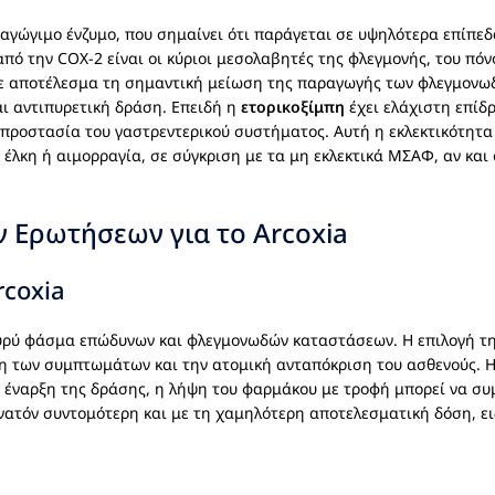
επαγώγιμο ένζυμο, που σημαίνει ότι παράγεται σε υψηλότερα επίπ
ό την COX-2 είναι οι κύριοι μεσολαβητές της φλεγμονής, του πόνο
 με αποτέλεσμα τη σημαντική μείωση της παραγωγής των φλεγμονω
ι αντιπυρετική δράση. Επειδή η
ετορικοξίμπη
έχει ελάχιστη επίδ
η προστασία του γαστρεντερικού συστήματος. Αυτή η εκλεκτικότητα
λκη ή αιμορραγία, σε σύγκριση με τα μη εκλεκτικά ΜΣΑΦ, αν και ο
 Ερωτήσεων για το Arcoxia
rcoxia
υρύ φάσμα επώδυνων και φλεγμονωδών καταστάσεων. Η επιλογή τη
ση των συμπτωμάτων και την ατομική ανταπόκριση του ασθενούς. 
ην έναρξη της δράσης, η λήψη του φαρμάκου με τροφή μπορεί να σ
υνατόν συντομότερη και με τη χαμηλότερη αποτελεσματική δόση, ε