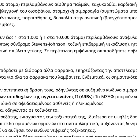
00 άτομα) περιλαμβάνουν: αίσθημα παλμών, ταχυκαρδία, καρδιακή
φλεγμονή του οισοφάγου, στομαχική αιμορραγία (συμπτώματα μπορε
γκέντρωσης, παραισθήσεις, δυσκολία στην αναπνοή (βρογχόσπασμος
εμβοές.
ν έως 1 στα 1.000 ή 1 στα 10.000 άτομα) περιλαμβάνουν: αναφυλα
πως σύνδρομο Stevens-Johnson, τοξική επιδερμική νεκρόλυση), ηπα
ρινή απώλεια γεύσης. Σε περίπτωση εμφάνισης οποιασδήποτε σοβα
πιδράσει με διάφορα άλλα φάρμακα, επηρεάζοντας την αποτελεσμα
άντα για όλα τα φάρμακα που λαμβάνετε. Ενδεικτικά, οι σημαντικό
ην αντιπηκτική δράση τους, οδηγώντας σε αυξημένο κίνδυνο αιμορρ
των υποδοχέων της αγγειοτενσίνης II (ARBs):
Τα ΜΣΑΦ μπορούν να
ειδικά σε αφυδατωμένους ασθενείς ή ηλικιωμένους.
μα, οδηγώντας σε τοξικότητα.
εξάτης, ενισχύοντας την τοξικότητά της, ιδιαίτερα σε υψηλές δόσ
πίπεδα ορισμένων ορμονών στα αντισυλληπτικά, αυξάνοντας δυνητ
 να αυξήσει τον κίνδυνο νεφρικής τοξικότητας.
ε χαμηλή δόση ασπιρίνης για καρδιαγγειακή προστασία απαιτεί ι